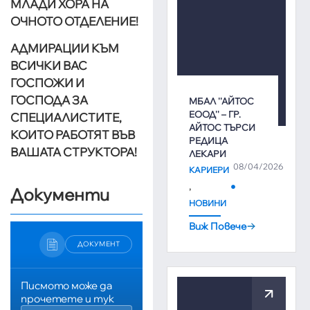
МЛАДИ ХОРА НА
ОЧНОТО ОТДЕЛЕНИЕ!
АДМИРАЦИИ КЪМ
ВСИЧКИ ВАС
ГОСПОЖИ И
ГОСПОДА ЗА
МБАЛ ''АЙТОС
ЕООД'' – ГР.
СПЕЦИАЛИСТИТЕ,
АЙТОС ТЪРСИ
КОИТО РАБОТЯТ ВЪВ
РЕДИЦА
ВАШАТА СТРУКТОРА!
ЛЕКАРИ
08/04/2026
КАРИЕРИ
,
Документи
НОВИНИ
Виж Повече
ДОКУМЕНТ
Писмото може да
прочетете и тук