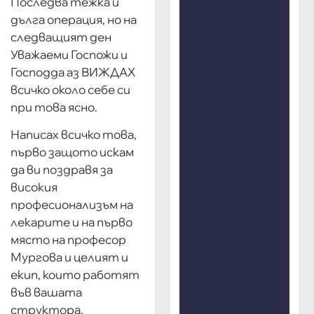
Последва тежка и
дълга операция, но на
следващият ден
Уважаеми Госпожи и
Господда аз ВИЖДАХ
всичко около себе си
при това ясно.
Написах всичко това,
първо защото искам
да ви поздравя за
високия
професионализъм на
лекарите и на първо
място на професор
Мургова и целият и
екип, които работят
във вашата
структора.