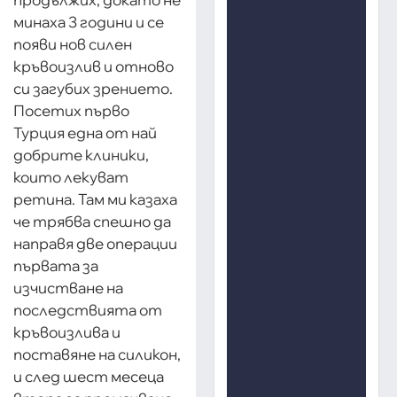
минаха 3 години и се
появи нов силен
кръвоизлив и отново
си загубих зрението.
Посетих първо
Турция една от най
добрите клиники,
които лекуват
ретина. Там ми казаха
че трябва спешно да
направя две операции
първата за
изчистване на
последствията от
кръвоизлива и
поставяне на силикон,
и след шест месеца