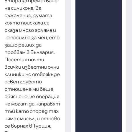
втора за премахване
на силикона. За
съжаление, сумата
която поискаха се
оказа много голяма и
непосилна за мен, ето
защо реших да
пробвам в България.
Посетих почти
всички известни очни
клиники но отвсякъде
освен грубото
отношене ми беше
обяснено, че операция
не могат да направят
тъй като според тях
няма смисъл, и отново
се върнах в Турция.