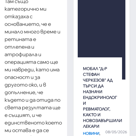
Там също
категорично ми
отказаха с
основанието, че е
минало много време и
ретината е
отлепена и
атрофирала и
операцията само ще
ми навреди, като има
МОБАЛ "Д-Р
СТЕФАН
опасност и за
ЧЕРКЕЗОВ" АД
другото око, и в
ТЪРСИ ДА
допълнение, че
НАЗНАЧИ
ЕНДОКРИНОЛОГ
където и да отида по
И
света резултата ще
РЕВМАТОЛОГ,
е същият, и че
КАКТО И
НОВОЗАВЪРШИЛИ
единственото което
ЛЕКАРИ
ми остава е да се
08/05/2026
,
НОВИНИ