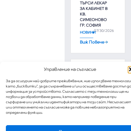
ТЪРСИ ЛЕКАР
ЗА КАБИНЕТ В
КВ.
СИМЕОНОВО
ГР. СОФИЯ
07/30/2026
НОВИНИ
Виж Повече
Управление на съгласие
За да осигурим най-добрите преживявания, ние използваме технологи
като „бисквитки“, за да съхраняваме и/или осъществяваме достъп д
информация за устройството. Съгласието с тези технологии ще ни
позволи да обработваме данни, като например поведение при
сърфиране или уникални идентификатори на този сайт. Несъгласие
или оттеглянето на съгласие може да повлияе неблагоприятно на
определени функции.