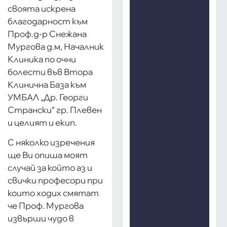
своята искрена
благодарност към
Проф.д-р Снежана
Мургова д.м, Началник
Клиника по очни
болести във Втора
Клинична База към
УМБАЛ „Др. Георги
Странски“ гр. Плевен
и целият и екип.
С няколко изречения
ще Ви опиша моят
случай за който аз и
свички професори при
които ходих смятат
че Проф. Мургова
извърши чудо в