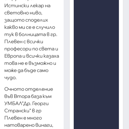
Истински лекар на
световно ниво,
защото споделих
какво ми се е случило
тук в болницата в гр.
Плевен с всички
професори по света и
Европа и всички казаха
това не е възможно и
може да бъде само
чудо.
Очното отделение
във Втора база към
УМБАЛ“Др. Георги
Странски“ в гр
Плевен е много
натоварено винаги,