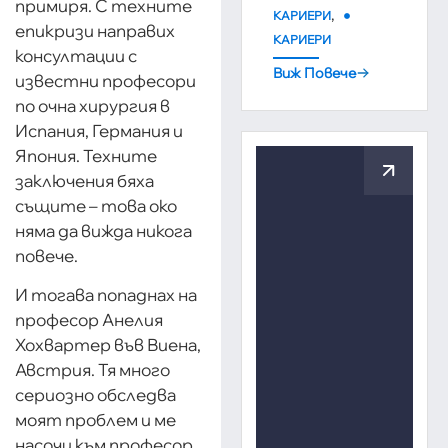
примиря. С техните
,
КАРИЕРИ
епикризи направих
КАРИЕРИ
консултации с
Виж Повече
известни професори
по очна хирургия в
Испания, Германия и
Япония. Техните
заключения бяха
същите – това око
няма да вижда никога
повече.
И тогава попаднах на
професор Анелия
Хохвартер във Виена,
Австрия. Тя много
сериозно обследва
моят проблем и ме
насочи към професор