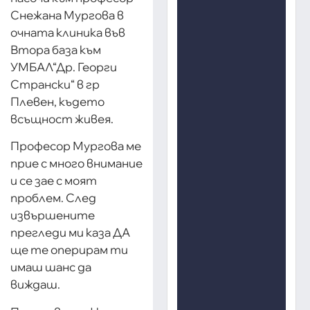
Снежана Мургова в
очната клиника във
Втора база към
УМБАЛ“Др. Георги
Странски“ в гр
Плевен, където
всъщност живея.
Професор Мургова ме
прие с много внимание
и се зае с моят
проблем. След
извършените
прегледи ми каза ДА
ще те оперирам ти
имаш шанс да
виждаш.