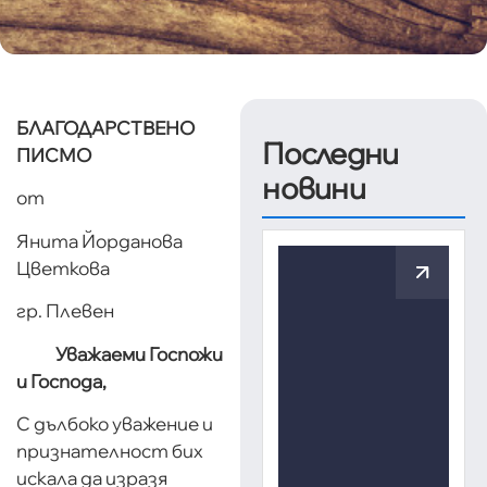
БЛАГОДАРСТВЕНО
Последни
ПИСМО
новини
от
Янита Йорданова
Цветкова
гр. Плевен
Уважаеми Госпожи
и Господа,
С дълбоко уважение и
признателност бих
искала да изразя