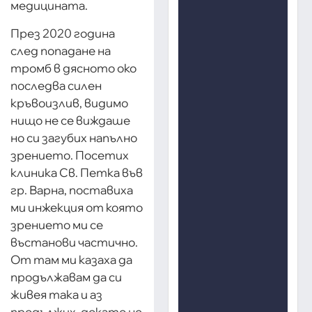
медицината.
През 2020 година
след попадане на
тромб в дясното око
последва силен
кръвоизлив, видимо
нищо не се виждаше
но си загубих напълно
зрението. Посетих
клиника Св. Петка във
гр. Варна, поставиха
ми инжекция от която
зрението ми се
въстанови частично.
От там ми казаха да
продължавам да си
живея така и аз
продължих, докато не