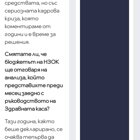
средствата, но със
сериозната кадрова
криза, която
коментираме от
години и е време за
решения.
Смятате ли, че
бюджетът на НЗОК
ще отговаря на
анализа, който
представихте преди
месец заедно с
ръководството на
Здравната каса?
Тази година, както
беше декларирано, се
очаква тепърва да