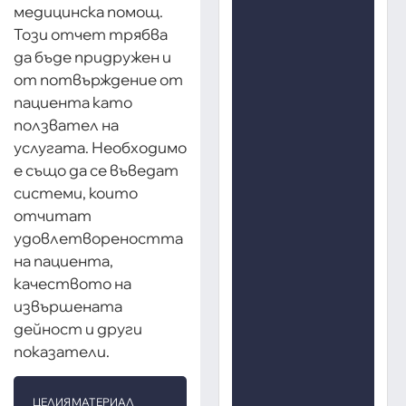
медицинска помощ.
Този отчет трябва
да бъде придружен и
от потвърждение от
пациента като
ползвател на
услугата. Необходимо
е също да се въведат
системи, които
отчитат
удовлетвореността
на пациента,
качеството на
извършената
дейност и други
показатели.
ЦЕЛИЯ МАТЕРИАЛ