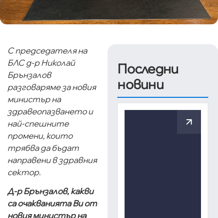
С председателя на
БЛС д-р Николай
Последни
Брънзалов
новини
разговаряме за новия
министър на
здравеопазването и
най-спешните
промени, които
трябва да бъдат
направени в здравния
сектор.
Д-р Брънзалов, какви
са очакванията Ви от
новия министър на