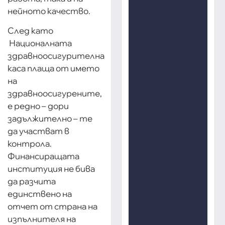
нейното качество.
След като
Националната
здравноосигурителна
каса плаща от името
на
здравноосигурените,
е редно – дори
задължително – те
да участват в
контрола.
Финансиращата
институция не бива
да разчита
единствено на
отчет от страна на
изпълнителя на