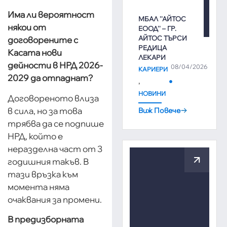
Има ли вероятност
МБАЛ ''АЙТОС
някои от
ЕООД'' – ГР.
АЙТОС ТЪРСИ
договорените с
РЕДИЦА
Касата нови
ЛЕКАРИ
дейности в НРД 2026-
08/04/2026
КАРИЕРИ
2029 да отпаднат?
,
НОВИНИ
Договореното влиза
в сила, но за това
Виж Повече
трябва да се подпише
НРД, който е
неразделна част от 3
годишния такъв. В
тази връзка към
момента няма
очаквания за промени.
В предизборната