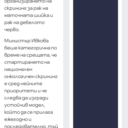
организирането на
скрининг за рак на
маточната шийка и
рак на дебелото
черво.
Министър Ивкова
беше категорична по
време на срещата, че
стартирането на
национален
онкологичен скрининг
е сред нейните
приоритети и че
следва да изгради
устойчив модел,
който да се прилага
ежегодно и
последователно, тъй