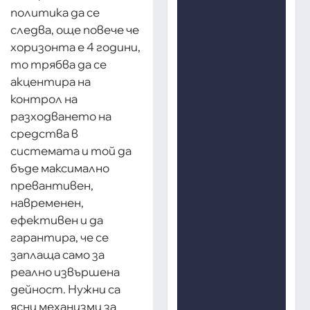
политика да се
следва, още повече че
хоризонта е 4 години,
то трябва да се
акцентира на
контрол на
разходването на
средства в
системата и той да
бъде максимално
превантивен,
навременен,
ефективен и да
гарантира, че се
заплаща само за
реално извършена
дейност. Нужни са
ясни механизми за