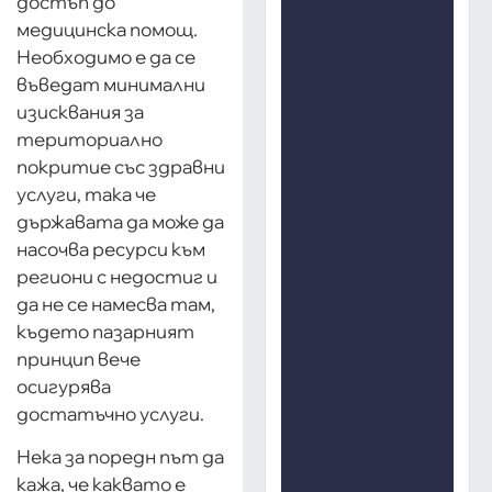
достъп до
медицинска помощ.
Необходимо е да се
въведат минимални
изисквания за
териториално
покритие със здравни
услуги, така че
държавата да може да
насочва ресурси към
региони с недостиг и
да не се намесва там,
където пазарният
принцип вече
осигурява
достатъчно услуги.
Нека за поредн път да
кажа, че каквато е