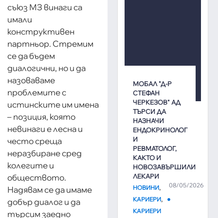
съюз МЗ винаги са
имали
конструктивен
партньор. Стремим
се да бъдем
диалогични, но и да
назоваваме
МОБАЛ "Д-Р
проблемите с
СТЕФАН
ЧЕРКЕЗОВ" АД
истинските им имена
ТЪРСИ ДА
– позиция, която
НАЗНАЧИ
невинаги е лесна и
ЕНДОКРИНОЛОГ
И
често среща
РЕВМАТОЛОГ,
неразбиране сред
КАКТО И
колегите и
НОВОЗАВЪРШИЛИ
ЛЕКАРИ
обществото.
08/05/2026
,
НОВИНИ
Надявам се да имаме
,
КАРИЕРИ
добър диалог и да
КАРИЕРИ
търсим заедно