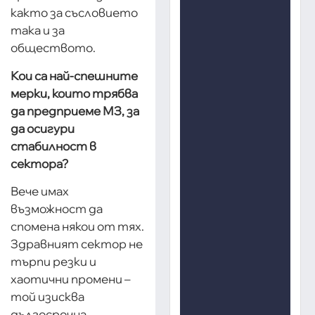
както за съсловието
така и за
обществото.
Кои са най-спешните
мерки, които трябва
да предприеме МЗ, за
да осигури
стабилност в
сектора?
Вече имах
възможност да
спомена някои от тях.
Здравният сектор не
търпи резки и
хаотични промени –
той изисква
дългосрочна