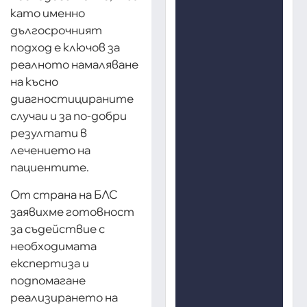
като именно
дългосрочният
подход е ключов за
реалното намаляване
на късно
диагностицираните
случаи и за по-добри
резултати в
лечението на
пациентите.
От страна на БЛС
заявихме готовност
за съдействие с
необходимата
експертиза и
подпомагане
реализирането на