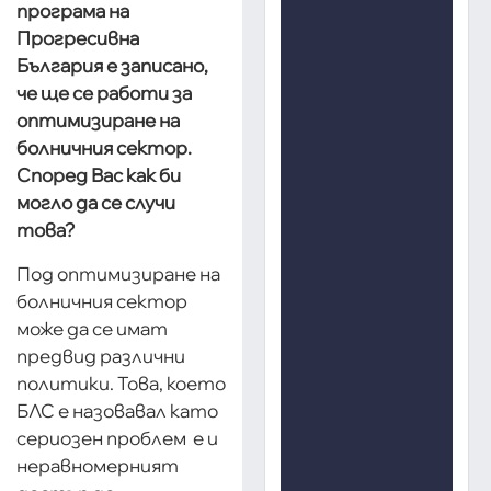
програма на
Прогресивна
България е записано,
че ще се работи за
оптимизиране на
болничния сектор.
Според Вас как би
могло да се случи
това?
Под оптимизиране на
болничния сектор
може да се имат
предвид различни
политики. Това, което
БЛС е назовавал като
сериозен проблем е и
неравномерният