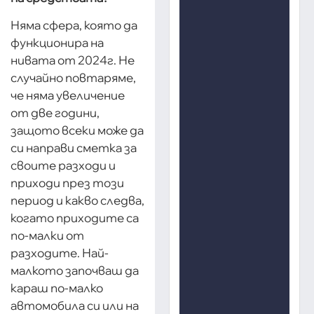
Няма сфера, която да
функционира на
нивата от 2024г. Не
случайно повтаряме,
че няма увеличение
от две години,
защото всеки може да
си направи сметка за
своите разходи и
приходи през този
период и какво следва,
когато приходите са
по-малки от
разходите. Най-
малкото започваш да
караш по-малко
автомобила си или на