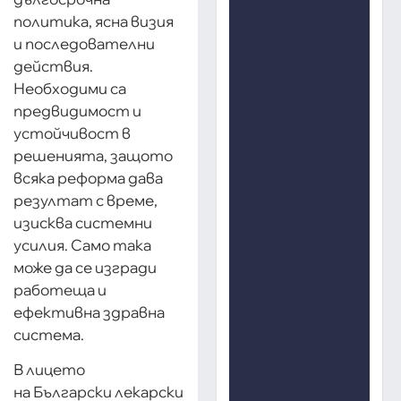
политика, ясна визия
и последователни
действия.
Необходими са
предвидимост и
устойчивост в
решенията, защото
всяка реформа дава
резултат с време,
изисква системни
усилия. Само така
може да се изгради
работеща и
ефективна здравна
система.
В лицето
на Български лекарски