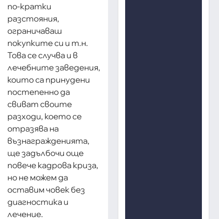
по-кратки
разстояния,
ограничаваш
покупките си и т.н.
Това се случва и в
лечебните заведения,
които са принудени
постепенно да
свиват своите
разходи, което се
отразява на
възнагражденията,
ще задълбочи още
повече кадрова криза,
но не можем да
оставим човек без
диагностика и
лечение.