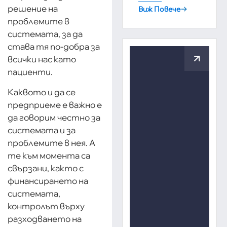
решение на
Виж Повече
проблемите в
системата, за да
става тя по-добра за
всички нас като
пациенти.
Каквото и да се
предприеме е важно е
да говорим честно за
системата и за
проблемите в нея. А
те към момента са
свързани, както с
финансирането на
системата,
контролът върху
разходването на