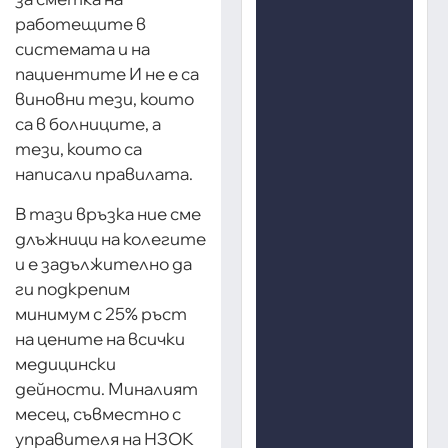
работещите в
системата и на
пациентите И не е са
виновни тези, които
са в болниците, а
тези, които са
написали правилата.
В тази връзка ние сме
длъжници на колегите
и е задължително да
ги подкрепим
минимум с 25% ръст
на цените на всички
медицински
дейности. Миналият
месец, съвместно с
управителя на НЗОК