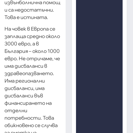
извънболнична помощ
и са недостатъчни.
Това е истината.
На човек в Европа се
заплаща средно около
3000 евро, а в
България – около 1000
евро. Не отричаме, че
има дисбаланси в
здравеопазването.
Има регионални
дисбаланси, има
дисбаланси във
финансирането на
отделни
потребности. Това
обикновено се случва
за сметка на