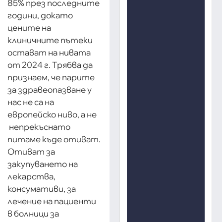
85% през последните
години, докато
цените на
клиничните пътеки
остават на нивата
от 2024 г. Трябва да
признаем, че парите
за здравеопазване у
нас не са на
европейско ниво, а не
непрекъснато
питаме къде отиват.
Отиват за
закупуването на
лекарства,
консумативи, за
лечение на пациенти
в болници за