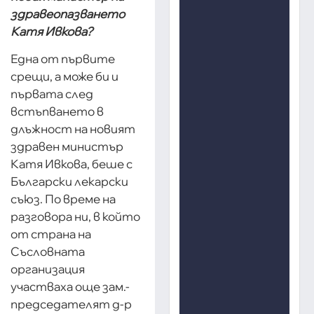
здравеопазването
Катя Ивкова?
Една от първите
срещи, а може би и
първата след
встъпването в
длъжност на новият
здравен министър
Катя Ивкова, беше с
Български лекарски
съюз. По време на
разговора ни, в който
от страна на
Съсловната
организация
участваха още зам.-
председателят д-р