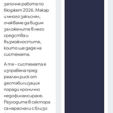
започне работа по
бюджет 2026. Макар
и много закъснял,
очакваме да видим
заложените в него
средства и
възможностите,
които ще даде на
системата.
А тя – системата е
изправена пред
реален риск от
дестабилизация
поради хронично
недофинансиране.
Разходите в сектора
са нараснали с близо