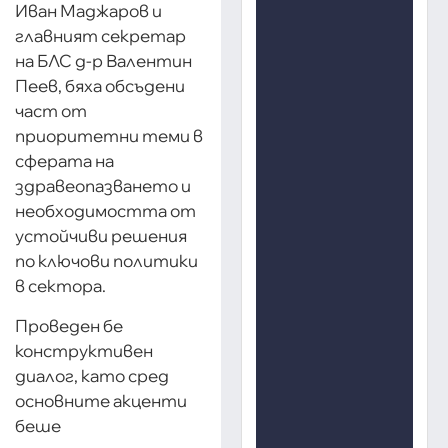
Иван Маджаров и
главният секретар
на БЛС д-р Валентин
Пеев, бяха обсъдени
част от
приоритетни теми в
сферата на
здравеопазването и
необходимостта от
устойчиви решения
по ключови политики
в сектора.
Проведен бе
конструктивен
диалог, като сред
основните акценти
беше