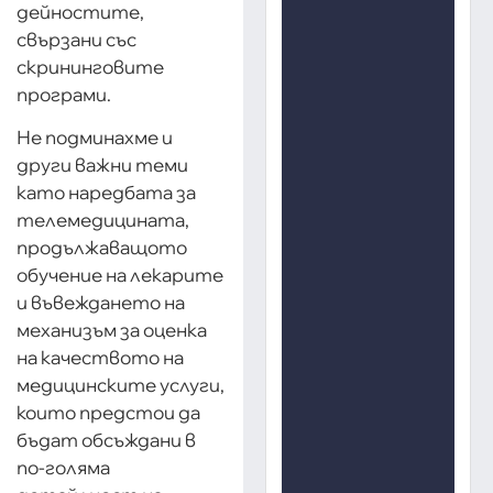
дейностите,
свързани със
скрининговите
програми.
Не подминахме и
други важни теми
като наредбата за
телемедицината,
продължаващото
обучение на лекарите
и въвеждането на
механизъм за оценка
на качеството на
медицинските услуги,
които предстои да
бъдат обсъждани в
по-голяма