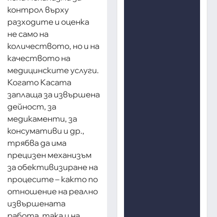
контрол върху
разходите и оценка
не само на
количеството, но и на
качеството на
медицинските услуги.
Когато Касата
заплаща за извършена
дейност, за
медикаменти, за
консумативи и др.,
трябва да има
прецизен механизъм
за обективизиране на
процесите – както по
отношение на реално
извършената
работа, така и на