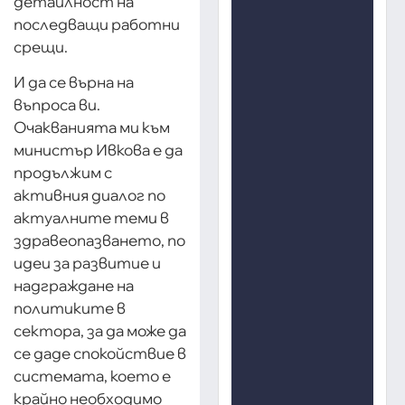
детайлност на
последващи работни
срещи.
И да се върна на
въпроса ви.
Очакванията ми към
министър Ивкова е да
продължим с
активния диалог по
актуалните теми в
здравеопазването, по
идеи за развитие и
надграждане на
политиките в
сектора, за да може да
се даде спокойствие в
системата, което е
крайно необходимо