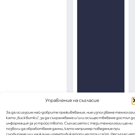
Управление на съгласие
За да осигурим най-добрите преживявания, ние използваме технологи
като „бисквитки“, за да съхраняваме и/или осъществяваме достъп д
информация за устройството. Съгласието с тези технологии ще ни
позволи да обработваме данни, като например поведение при
сърфиране или уникални идентификатори на този сайт. Несъгласие