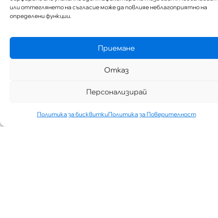
или оттеглянето на съгласие може да повлияе неблагоприятно на
определени функции.
Приемане
Отказ
Персонализирай
Политика за бисквитки
Политика за Поверителност
„АИППИМП –
Д-Р ТЕОДОР
ИЗДИМИРСКИ“
ТЪРСИ ЛЕКАР
ЗА КАБИНЕТ В
КВ.