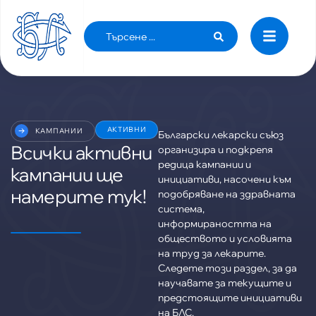
АКТИВНИ
КАМПАНИИ
Български лекарски съюз
Всички активни
организира и подкрепя
редица кампании и
кампании ще
инициативи, насочени към
намерите тук!
подобряване на здравната
система,
информираността на
100
%
обществото и условията
на труд за лекарите.
Следете този раздел, за да
научавате за текущите и
предстоящите инициативи
на БЛС.