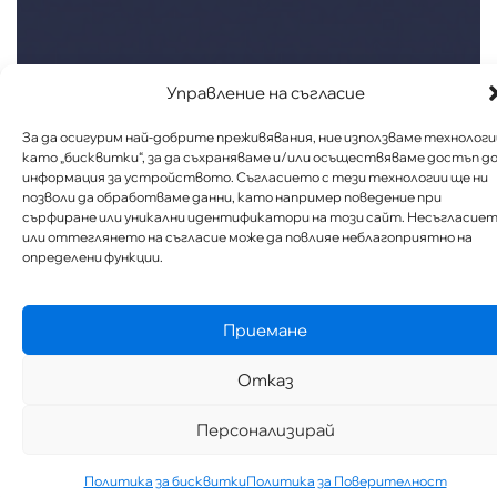
Управление на съгласие
За да осигурим най-добрите преживявания, ние използваме технологи
като „бисквитки“, за да съхраняваме и/или осъществяваме достъп д
информация за устройството. Съгласието с тези технологии ще ни
позволи да обработваме данни, като например поведение при
сърфиране или уникални идентификатори на този сайт. Несъгласие
или оттеглянето на съгласие може да повлияе неблагоприятно на
определени функции.
Приемане
Отказ
Персонализирай
Политика за бисквитки
Политика за Поверителност