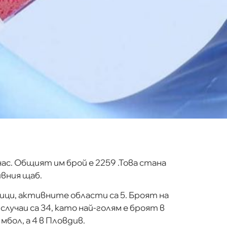
нас. Общият им брой е 2259 .Това стана
вния щаб.
ници, активните области са 5. Броят на
лучаи са 34, като най-голям е броят в
мбол, а 4 в Пловдив.