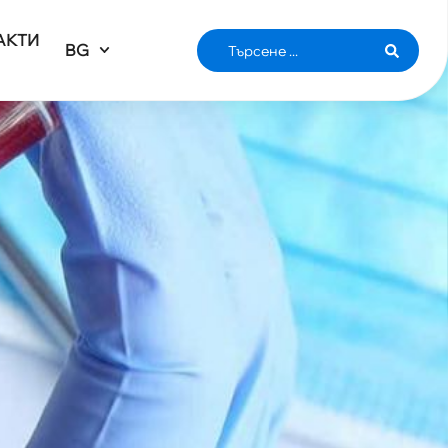
АКТИ
BG
С,