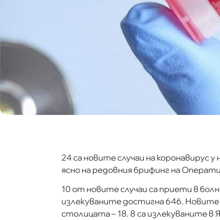
24 са новите случаи на коронавирус у 
ясно на редовния брифинг на Операти
10 от новите случаи са приети в бол
излекуваните достигна 646. Новите с
столицата – 18. 8 са излекуваните в Я