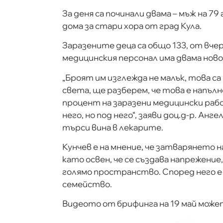
За деня са починали двама – мъж на 79 
дома за стари хора от град Кула.
Заразените деца са общо 133, от вче
медицинския персонал има двама новоз
„Броят им изглежда не малък, това са
света, ще разберем, че това е напъл
процент на заразени медицински работ
него, но под него“, заяви доц.д-р. Анг
търси вина в лекарите.
Кунчев е на мнение, че затварянето н
като освен, че се създава напрежение
голямо пространство. Според него е 
семейство.
Видеото от брифинга на 19 май може