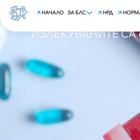
НАЧАЛО
ЗА БЛС
НРД
НОРМ
19 МАЙ: 2259 СА ЗА
ИЗЛЕКУВАНИТЕ СА 
blsbg.com