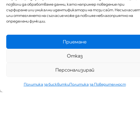
позволи да обработваме данни, като например поведение при
сърфиране или уникални идентификатори на този сайт. Несъгласие
или оттеглянето на съгласие може да повлияе неблагоприятно на
определени функции.
„АИППИМП –
Д-Р ТЕОДОР
ИЗДИМИРСКИ“
Приемане
ТЪРСИ ЛЕКАР
ЗА КАБИНЕТ В
Отказ
КВ.
СИМЕОНОВО
ГР. СОФИЯ
Персонализирай
07/30/2026
НОВИНИ
Политика за бисквитки
Политика за Поверителност
Виж Повече