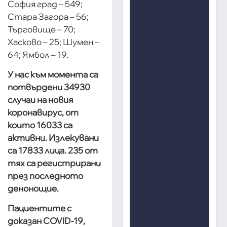
София град – 549;
Стара Загора – 56;
Търговище – 70;
Хасково – 25; Шумен –
64; Ямбол – 19.
У нас към момента са
потвърдени 34930
случаи на новия
коронавирус, от
които 16033 са
активни. Излекувани
са 17833 лица. 235 от
тях са регистрирани
през последното
денонощие.
Пациентите с
доказан COVID-19,