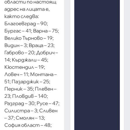
области по настоящ
адрес на лицата е,
както следва:
Благоевград – 90;
Бургас – 41; Варна – 75;
Велико Търново – 19;
Видин – 3; Враца – 23;
Габрово – 20; Добрич –
14; Кърджали – 45;
Кюстендил – 19;
Ловеч – 11; Монтана –
51; Пазарджик – 25;
Перник – 35; Плевен –
23; Пловдив – 140;
Разград – 30; Русе – 47;
Силистра – 3; Сливен
– 37; Смолян – 13;
София област – 48;