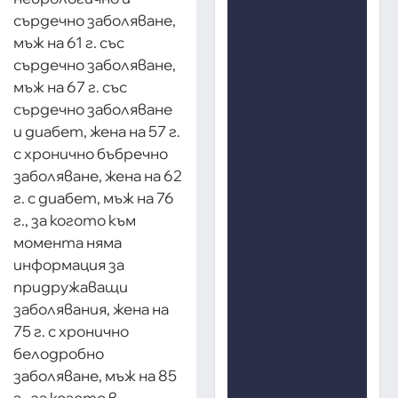
сърдечно заболяване,
мъж на 61 г. със
сърдечно заболяване,
мъж на 67 г. със
сърдечно заболяване
и диабет, жена на 57 г.
с хронично бъбречно
заболяване, жена на 62
г. с диабет, мъж на 76
г., за когото към
момента няма
информация за
придружаващи
заболявания, жена на
75 г. с хронично
белодробно
заболяване, мъж на 85
г., за когото в