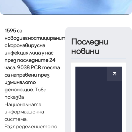
1595 са
новодиагностицираните
Последни
с коронавирусна
новини
инфекция лица у нас
през последните 24
часа. 9038 PCR теста
са направени през
изминалото
денонощие
. Това
показва
Националната
информационна
система.
Разпределението по