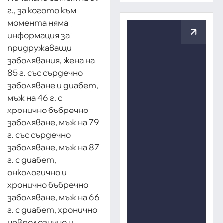
г., за когото към
момента няма
информация за
придружаващи
заболявания, жена на
85 г. със сърдечно
заболяване и диабет,
мъж на 46 г. с
хронично бъбречно
заболяване, мъж на 79
г. със сърдечно
заболяване, мъж на 87
г. с диабет,
онкологично и
хронично бъбречно
заболяване, мъж на 66
г. с диабет, хронично
неврологично и