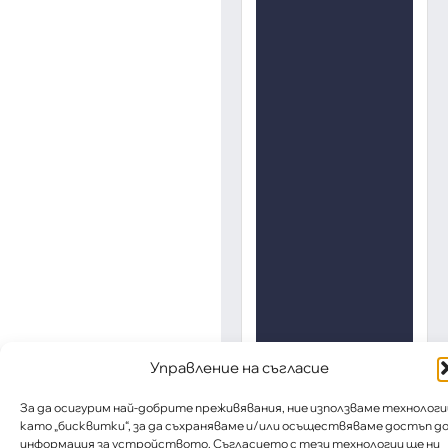
Управление на съгласие
За да осигурим най-добрите преживявания, ние използваме технологи
като „бисквитки“, за да съхраняваме и/или осъществяваме достъп д
информация за устройството. Съгласието с тези технологии ще ни