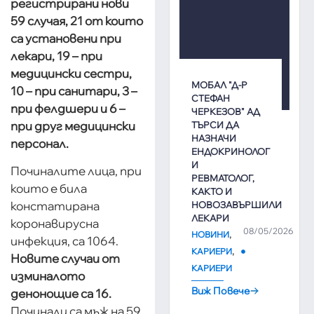
регистрирани нови
59 случая, 21 от които
са установени при
лекари, 19 – при
медицински сестри,
МОБАЛ "Д-Р
10 – при санитари, 3 –
СТЕФАН
при фелдшери и 6 –
ЧЕРКЕЗОВ" АД
при друг медицински
ТЪРСИ ДА
НАЗНАЧИ
персонал.
ЕНДОКРИНОЛОГ
И
Починалите лица, при
РЕВМАТОЛОГ,
които е била
КАКТО И
констатирана
НОВОЗАВЪРШИЛИ
ЛЕКАРИ
коронавирусна
08/05/2026
,
НОВИНИ
инфекция, са 1064.
,
КАРИЕРИ
Новите случаи от
КАРИЕРИ
изминалото
Виж Повече
денонощие са 16.
Починали са мъж на 59