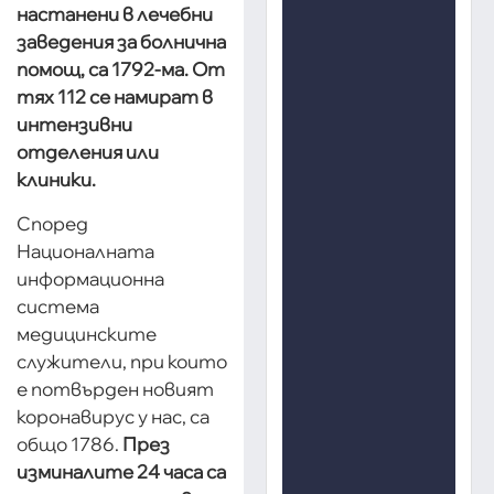
настанени в лечебни
заведения за болнична
помощ, са 1792-ма. От
тях 112 се намират в
интензивни
отделения или
клиники.
Според
Националната
информационна
система
медицинските
служители, при които
е потвърден новият
коронавирус у нас, са
общо 1786.
През
изминалите 24 часа са