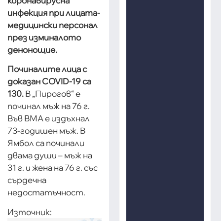
коронавирусна
инфекция при лицата-
медицински персонал
през изминалото
денонощие.
Починалите лица с
доказан COVID-19 са
130.
В „Пирогов“ е
починал мъж на 76 г.
Във ВМА е издъхнал
73-годишен мъж. В
Ямбол са починали
двама души – мъж на
31 г. и жена на 76 г. със
сърдечна
недостатъчност.
Източник: