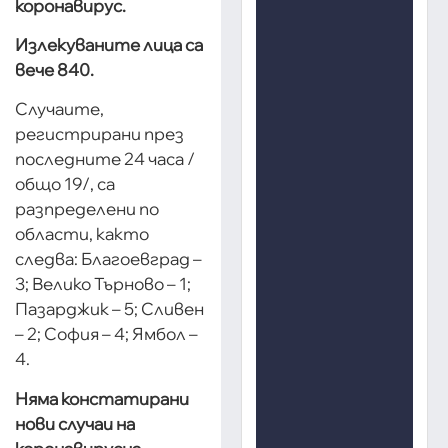
коронавирус.
Излекуваните лица са
вече 840.
Случаите,
регистрирани през
последните 24 часа /
общо 19/, са
разпределени по
области, както
следва: Благоевград –
3; Велико Търново – 1;
Пазарджик – 5; Сливен
– 2; София – 4; Ямбол –
4.
Няма констатирани
нови случаи на