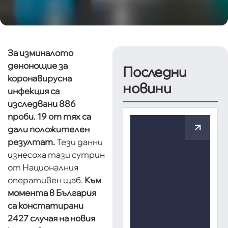
За изминалото
денонощие за
Последни
коронавирусна
новини
инфекция са
изследвани 886
проби. 19 от тях са
дали положителен
резултат.
Тези данни
изнесоха тази сутрин
от Националния
оперативен щаб.
Към
момента в България
са констатирани
2427 случая на новия