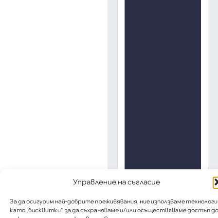
Управление на съгласие
За да осигурим най-добрите преживявания, ние използваме технологи
като „бисквитки“, за да съхраняваме и/или осъществяваме достъп д