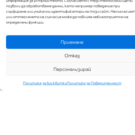
информация за устройството. Съгласието с тези технологии ще ни
позволи да обработваме данни, като например поведение при
сърфиране или уникални идентификатори на този сайт. Несъгласие
или оттеглянето на съгласие може да повлияе неблагоприятно на
определени функции.
Приемане
Отказ
Персонализирай
Политика за бисквитки
Политика за Поверителност
„АИППИМП –
Д-Р ТЕОДОР
ИЗДИМИРСКИ“
ТЪРСИ ЛЕКАР