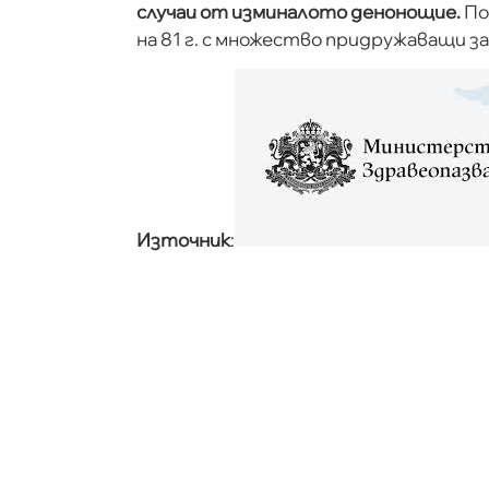
случаи от изминалото денонощие.
Поч
на 81 г. с множество придружаващи з
Източник
: