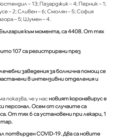
Кюстендил – 13; Пазарджик – 4; Перник – 1;
усе – 2; Сливен – 6; Смолян – 5; София
гора – 5; Шумен – 4.
България към момента, са 4408. От тях
които 107 са регистрирани през
 лечебни заведения за болнична помощ се
 настанени в интензивни отделения и
 показва, че у нас
новият коронавирус е
и персонал. Осем от случаите са
а. От тях 6 са установени при лекари, 1
итар.
бил потвърден COVID-19. Два са новите