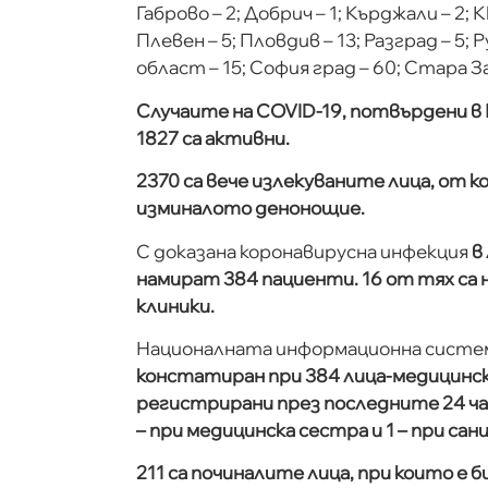
Габрово – 2; Добрич – 1; Кърджали – 2; 
Плевен – 5; Пловдив – 13; Разград – 5; Р
област – 15; София град – 60; Стара За
Случаите на COVID-19, потвърдени в 
1827 са активни.
2370 са вече излекуваните лица, от 
изминалото денонощие.
С доказана коронавирусна инфекция
в
намират 384 пациенти. 16 от тях са
клиники.
Националната информационна система
констатиран при 384 лица-медицинск
регистрирани през последните 24 час
– при медицинска сестра и 1 – при сан
211 са починалите лица, при които е 