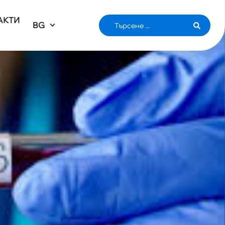
АКТИ
BG
АС,