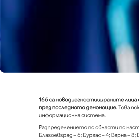
166 са новодиагностицираните лица 
през последното денонощие.
Това по
информационна система.
Разпределението по области по насто
Благоевград – 6; Бургас – 4; Варна – 8; 