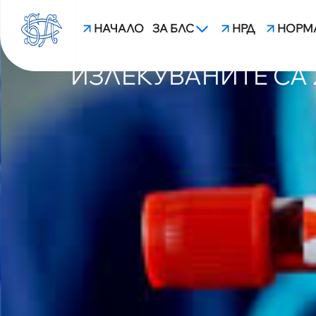
НАЧАЛО
ЗА БЛС
НРД
НОРМ
26 ЮНИ: 4408 СА ЗА
ИЗЛЕКУВАНИТЕ СА 
blsbg.com