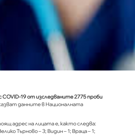
с COVID-19 от изследваните 2775 проби
казват данните в Националната
ящ адрес на лицата е, както следва:
Велико Търново – 3; Видин – 1; Враца – 1;