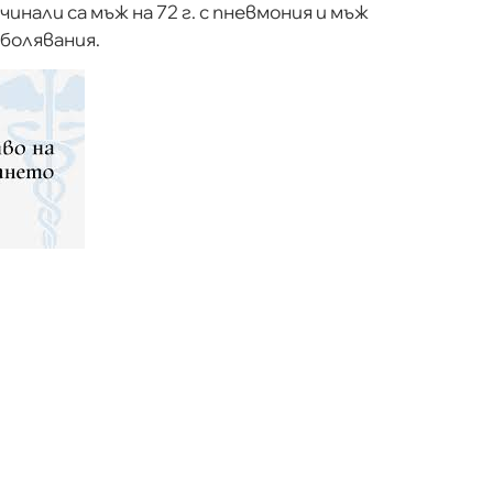
инали са мъж на 72 г. с пневмония и мъж
аболявания.