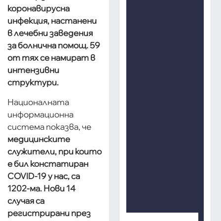
коронавирусна
инфекция, настанени
в лечебни заведения
за болнична помощ. 59
от тях се намират в
интензивни
структури.
Националната
информационна
система показва, че
медицинските
служители, при които
е бил констатиран
COVID-19 у нас, са
1202-ма. Нови 14
случая са
регистрирани през