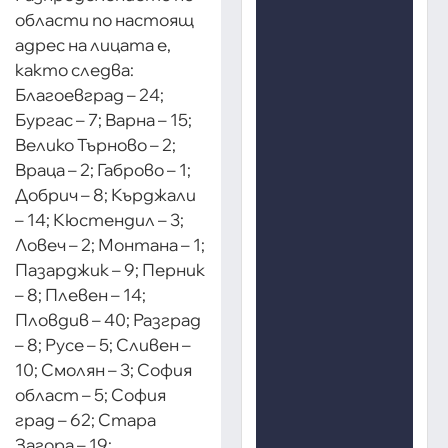
области по настоящ
адрес на лицата е,
както следва:
Благоевград – 24;
Бургас – 7; Варна – 15;
Велико Търново – 2;
Враца – 2; Габрово – 1;
Добрич – 8; Кърджали
– 14; Кюстендил – 3;
Ловеч – 2; Монтана – 1;
Пазарджик – 9; Перник
– 8; Плевен – 14;
Пловдив – 40; Разград
– 8; Русе – 5; Сливен –
10; Смолян – 3; София
област – 5; София
град – 62; Стара
Загора – 19;