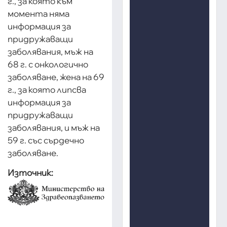
г., за която към
момента няма
информация за
придружаващи
заболявания, мъж на
68 г. с онкологично
заболяване, жена на 69
г., за която липсва
информация за
придружаващи
заболявания, и мъж на
59 г. със сърдечно
заболяване.
Източник: