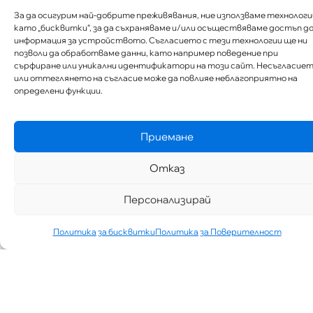
За да осигурим най-добрите преживявания, ние използваме технологи
като „бисквитки“, за да съхраняваме и/или осъществяваме достъп д
информация за устройството. Съгласието с тези технологии ще ни
позволи да обработваме данни, като например поведение при
сърфиране или уникални идентификатори на този сайт. Несъгласие
или оттеглянето на съгласие може да повлияе неблагоприятно на
определени функции.
Приемане
„АИППИМП –
Отказ
Д-Р ТЕОДОР
ИЗДИМИРСКИ“
Персонализирай
ТЪРСИ ЛЕКАР
ЗА КАБИНЕТ В
КВ.
Политика за бисквитки
Политика за Поверителност
СИМЕОНОВО
ГР. СОФИЯ
07/30/2026
НОВИНИ
Виж Повече