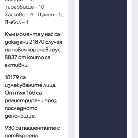
Търговище – 10;
Хасково – 4; Шумен – 6;
Ямбол – 1.
Към момента у нас са
доказани 21870 случая
на новия коронавирус,
5837 от които са
активни.
15179 са
излекуваните лица.
От тях 165 са
регистрирани през
последното
денонощие.
930 са пациентите с
потвърдена