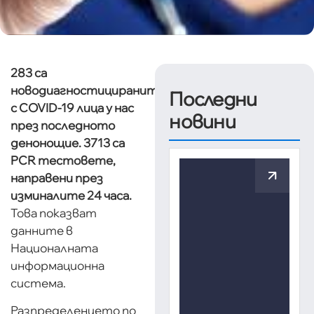
283 са
новодиагностицираните
Последни
с COVID-19 лица у нас
новини
през последното
денонощие. 3713 са
PCR тестовете,
направени през
изминалите 24 часа.
Това показват
данните в
Националната
информационна
система.
Разпределението по