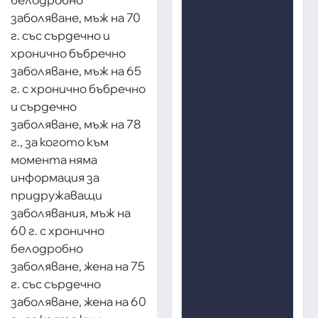
заболяване, мъж на 70
г. със сърдечно и
хронично бъбречно
заболяване, мъж на 65
г. с хронично бъбречно
и сърдечно
заболяване, мъж на 78
г., за когото към
момента няма
информация за
придружаващи
заболявания, мъж на
60 г. с хронично
белодробно
заболяване, жена на 75
г. със сърдечно
заболяване, жена на 60