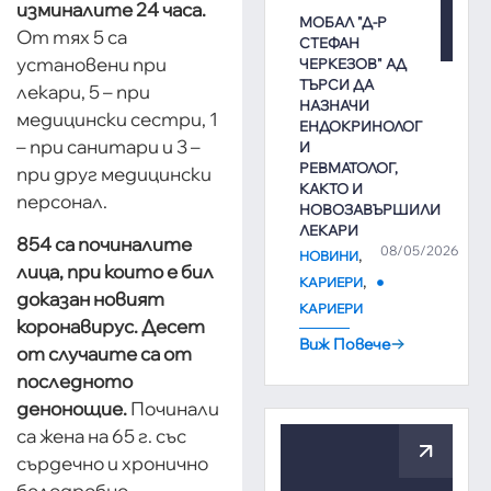
изминалите 24 часа.
МОБАЛ "Д-Р
От тях 5 са
СТЕФАН
установени при
ЧЕРКЕЗОВ" АД
ТЪРСИ ДА
лекари, 5 – при
НАЗНАЧИ
медицински сестри, 1
ЕНДОКРИНОЛОГ
– при санитари и 3 –
И
РЕВМАТОЛОГ,
при друг медицински
КАКТО И
персонал.
НОВОЗАВЪРШИЛИ
ЛЕКАРИ
854 са починалите
08/05/2026
,
НОВИНИ
лица, при които е бил
,
КАРИЕРИ
доказан новият
КАРИЕРИ
коронавирус. Десет
Виж Повече
от случаите са от
последното
денонощие.
Починали
са жена на 65 г. със
сърдечно и хронично
белодробно