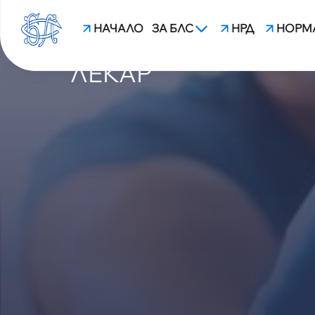
НАЧАЛО
ЗА БЛС
НРД
НОРМ
БЛС ОСЪЖДА ПОРЕ
ЛЕКАР
blsbg.com