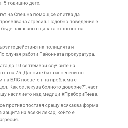
а 5-годишно дете.
път на Спешна помощ се опитва да
 проявявана агресия. Подобно поведение е
 бъде наказано с цялата строгост на
рзите действия на полицията и
По случая работи Районната прокуратура.
ата до 10 септември случаите на
ота са 75. Данните бяха изнесени по
м на БЛС посветен на проблема с
ел. Как се лекува болното доверие?“, част
ещу насилието над медици #ПребориГнева.
 се противопоставя срещу всякаква форма
 защита на всеки лекар, който е
агресия.