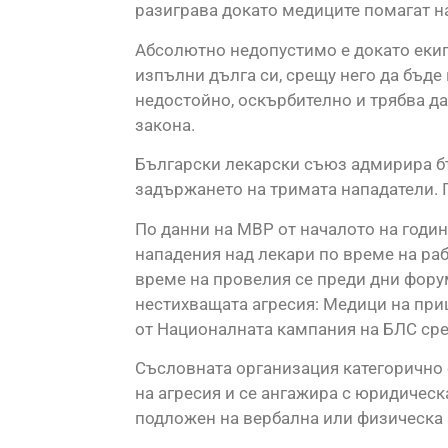
разиграва докато медиците помагат н
Абсолютно недопустимо е докато еки
изпълни дълга си, срещу него да бъде
недостойно, оскърбително и трябва да
закона.
Български лекарски съюз адмирира бъ
задържането на тримата нападатели. 
По данни на МВР от началото на годин
нападения над лекари по време на раб
време на провелия се преди дни фору
нестихващата агресия: Медици на приц
от Националната кампания на БЛС ср
Съсловната организация категорично
на агресия и се ангажира с юридическа
подложен на вербална или физическа 