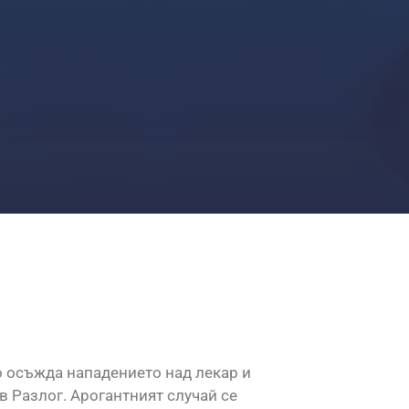
 осъжда нападението над лекар и
 Разлог. Арогантният случай се