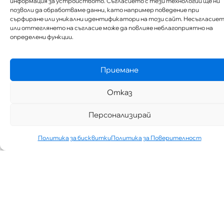
информация за устройството. Съгласието с тези технологии ще ни
позволи да обработваме данни, като например поведение при
сърфиране или уникални идентификатори на този сайт. Несъгласие
или оттеглянето на съгласие може да повлияе неблагоприятно на
определени функции.
Приемане
Отказ
Персонализирай
Политика за бисквитки
Политика за Поверителност
„АИППИМП –
Д-Р ТЕОДОР
ИЗДИМИРСКИ“
ТЪРСИ ЛЕКАР