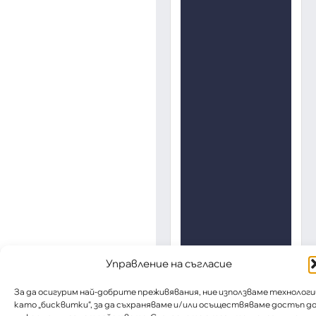
Управление на съгласие
За да осигурим най-добрите преживявания, ние използваме технологи
като „бисквитки“, за да съхраняваме и/или осъществяваме достъп д