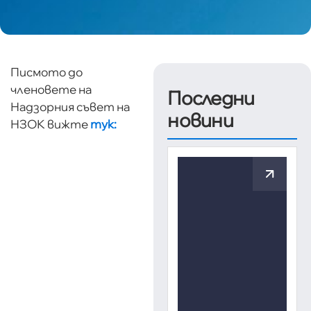
Писмото до
членовете на
Последни
Надзорния съвет на
новини
НЗОК вижте
тук: