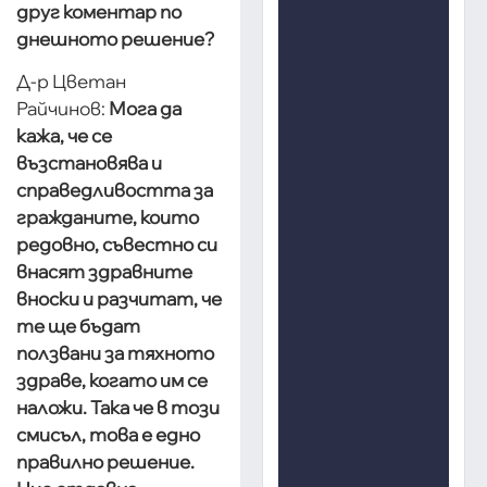
друг коментар по
днешното решение?
Д-р Цветан
Райчинов:
Мога да
кажа, че се
възстановява и
справедливостта за
гражданите, които
редовно, съвестно си
внасят здравните
вноски и разчитат, че
те ще бъдат
ползвани за тяхното
здраве, когато им се
наложи. Така че в този
смисъл, това е едно
правилно решение.