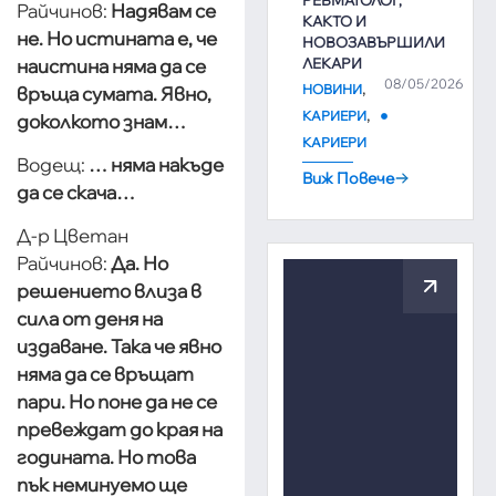
Райчинов:
Надявам се
КАКТО И
не. Но истината е, че
НОВОЗАВЪРШИЛИ
наистина няма да се
ЛЕКАРИ
08/05/2026
,
НОВИНИ
връща сумата. Явно,
,
КАРИЕРИ
доколкото знам…
КАРИЕРИ
Водещ:
… няма накъде
Виж Повече
да се скача…
Д-р Цветан
Райчинов:
Да. Но
решението влиза в
сила от деня на
издаване. Така че явно
няма да се връщат
пари. Но поне да не се
превеждат до края на
годината. Но това
пък неминуемо ще