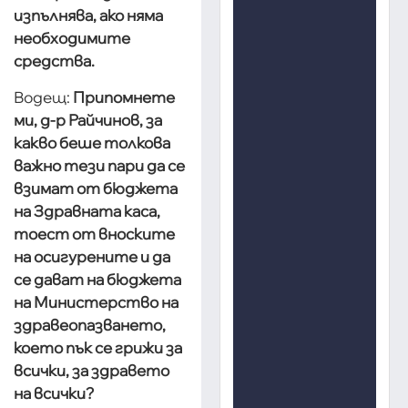
изпълнява, ако няма
необходимите
средства.
Водещ:
Припомнете
ми, д-р Райчинов, за
какво беше толкова
важно тези пари да се
взимат от бюджета
на Здравната каса,
тоест от вноските
на осигурените и да
се дават на бюджета
на Министерство на
здравеопазването,
което пък се грижи за
всички, за здравето
на всички?