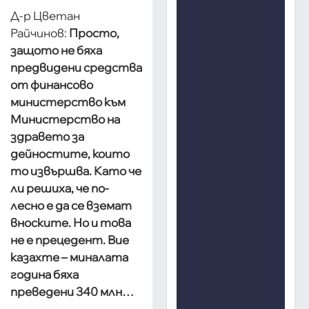
Д-р Цветан
Райчинов:
Просто,
защото не бяха
предвидени средства
от финансово
министерство към
Министерство на
здравето за
дейностите, които
то извършва. Като че
ли решиха, че по-
лесно е да се вземат
вноските. Но и това
не е прецедент. Вие
казахте – миналата
година бяха
преведени 340 млн…