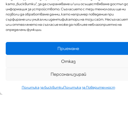
като „бисквитки“, за да съхраняваме и/или осъществяваме достъп д
информация за устройството. Съгласието с тези технологии ще ни
позволи да обработваме данни, като например поведение при
сърфиране или уникални идентификатори на този сайт. Несъгласие
или оттеглянето на съгласие може да повлияе неблагоприятно на
определени функции.
Приемане
Отказ
Персонализирай
Политика за бисквитки
Политика за Поверителност