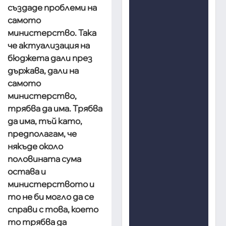
създаде проблеми на
самото
министерство. Така
че актуализация на
бюджета дали през
държава, дали на
самото
министерство,
трябва да има. Трябва
да има, тъй като,
предполагам, че
някъде около
половината сума
остава и
министерството и
то не би могло да се
справи с това, което
то трябва да