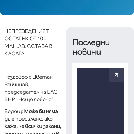
НЕПРЕВЕДЕНИЯТ
ОСТАТЪК ОТ 100
Последни
МЛН.ЛВ. ОСТАВА В
новини
КАСАТА
Разговор с Цветан
Райчинов,
председател на БЛС
БНР, “Нещо повече”
Водещ:
Може би няма
да е пресилено, ако
кажа, че всички закони,
които се изпращат в