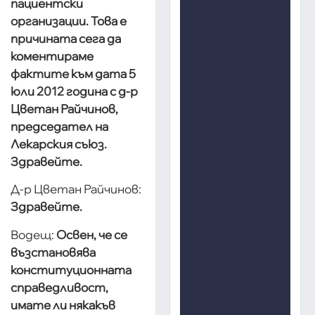
пациентски
организации. Това е
причината сега да
коментираме
фактите към дата 5
юли 2012 година с д-р
Цветан Райчинов,
председател на
Лекарския съюз.
Здравейте.
Д-р Цветан Райчинов:
Здравейте.
Водещ:
Освен, че се
възстановява
конституционната
справедливост,
имате ли някакъв