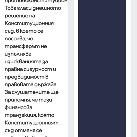
противоконституционно.
Това гласи днешното
решение на
Конституционния
съд, в което се
посочва, че
трансферът не
изпълнява
изискванията за
правна сигурност и
предвидимост в
правовата държава.
За слушателите ще
припомня, че тази
финансова
транзакция, която
Конституционният
съд отменя се