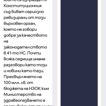
Конституционния
съд биват сериозно
ревизирани от този
върховен орган,
което не говори
добре за качеството
на
законодателството
в 41-то НС. Почти
всяка седмица имаме
разговори като този
и новини като тази.
Прехвърлянето на
100 млн. лв. от
бюджета на НЗОК към
Министерство на
здравеопазването е