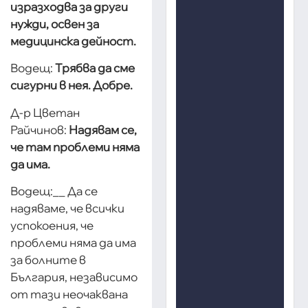
изразходва за други
нужди, освен за
медицинска дейност.
Водещ:
Трябва да сме
сигурни в нея. Добре.
Д-р Цветан
Райчинов:
Надявам се,
че там проблеми няма
да има.
Водещ:__ Да се
надяваме, че всички
успокоения, че
проблеми няма да има
за болните в
България, независимо
от тази неочаквана