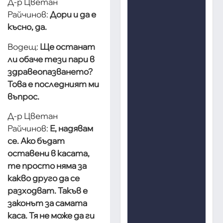
Д-р Цветан
Райчинов:
Дори и да е
късно, да.
Водещ:
Ще останат
ли обаче тези пари в
здравеопазването?
Това е последният ми
въпрос.
Д-р Цветан
Райчинов:
Е, надявам
се. Ако бъдат
оставени в касата,
те просто няма за
какво друго да се
разходват. Такъв е
законът за самата
каса. Тя не може да ги