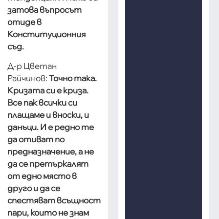
затова въпросът
отиде в
Конституционния
съд.
Д-р Цветан
Райчинов:
Точно така.
Кризата си е криза.
Все пак всички си
плащаме и вноски, и
данъци. И е редно те
да отиват по
предназначение, а не
да се претъркалят
от едно място в
друго и да се
спестяват всъщност
пари, които не знам