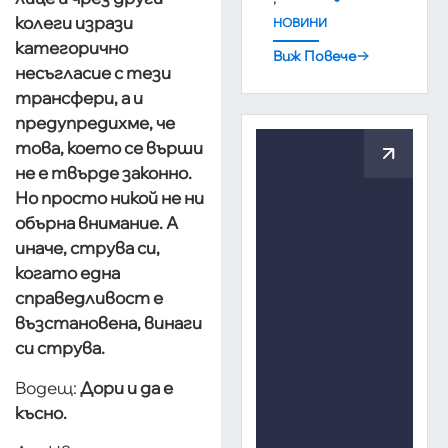
колеги изрази
НОВИНИ
категорично
Виж Повече
несъгласие с тези
трансфери, а и
предупредихме, че
това, което се върши
не е твърде законно.
Но просто никой не ни
обърна внимание. А
иначе, струва си,
когато една
справедливост е
възстановена, винаги
си струва.
Водещ:
Дори и да е
късно.