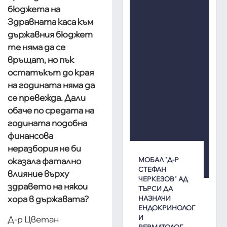
бюджета на
Здравната каса към
държавния бюджет
те няма да се
връщат, но пък
остатъкът до края
на годината няма да
се превежда. Дали
обаче по средата на
годината подобна
финансова
неразбория не би
МОБАЛ "Д-Р
оказала фатално
СТЕФАН
влияние върху
ЧЕРКЕЗОВ" АД
здравето на някои
ТЪРСИ ДА
хора в държавата?
НАЗНАЧИ
ЕНДОКРИНОЛОГ
И
Д-р Цветан
РЕВМАТОЛОГ,