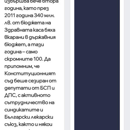
извършва вече втора
година, като през
2011 година 340 млн.
лв. от бюджета на
Здравната каса бяха
вкарани в държавния
бюджет, а тази
година – само
скромните 100. Да
припомним, че
Конституционният
съд беше сезиран от
депутати от БСП и
ДПС, с активното
сътрудничество на
синдикатите и
Български лекарски
съюз, както и някои