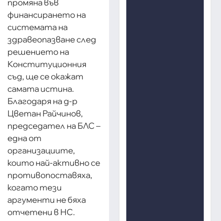
промяна във
финансирането на
системата на
здравеопазване след
решението на
Конституционния
съд, ще се окажат
самата истина.
Благодаря на д-р
Цветан Райчинов,
председател на БЛС –
една от
организациите,
които най-активно се
противопоставяха,
когато тези
аргументи не бяха
отчетени в НС.