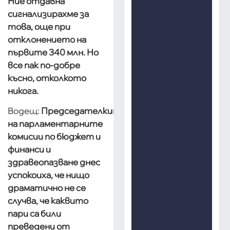
Ние отдавна
сигнализирахме за
това, още при
отклонението на
първите 340 млн. Но
все пак по-добре
късно, отколкото
никога.
Водещ:
Председателките
на парламентарните
комисии по бюджет и
финанси и
здравеопазване днес
успокоиха, че нищо
драматично не се
случва, че каквито
пари са били
преведени от