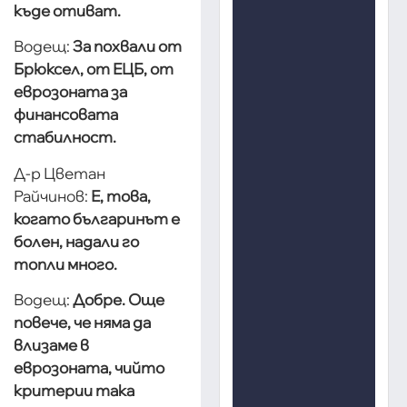
къде отиват.
Водещ:
За похвали от
Брюксел, от ЕЦБ, от
еврозоната за
финансовата
стабилност.
Д-р Цветан
Райчинов:
Е, това,
когато българинът е
болен, надали го
топли много.
Водещ:
Добре. Още
повече, че няма да
влизаме в
еврозоната, чийто
критерии така