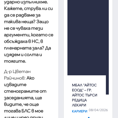
ударно изпълнихме.
Кажете, струва ли си
да се радваме за
такива неща? Защо
не се чуваха тези
аргументи, когато се
обсъждаха в НС, в
пленарната зала? Да
изядем и солта и
тоягите.
Д-р Цветан
Райчинов:
Ако
извадите
МБАЛ ''АЙТОС
ЕООД'' – ГР.
стенограмите от
АЙТОС ТЪРСИ
заседанията, ще
РЕДИЦА
видите, че още
ЛЕКАРИ
тогава БЛС в мое
08/04/2026
КАРИЕРИ
лице и чрез други
,