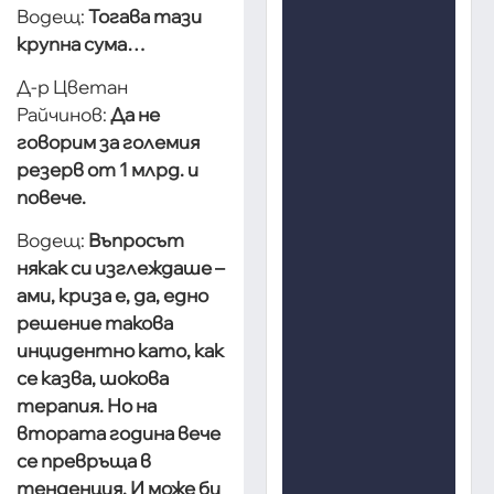
Водещ:
Тогава тази
крупна сума…
Д-р Цветан
Райчинов:
Да не
говорим за големия
резерв от 1 млрд. и
повече.
Водещ:
Въпросът
някак си изглеждаше –
ами, криза е, да, едно
решение такова
инцидентно като, как
се казва, шокова
терапия. Но на
втората година вече
се превръща в
тенденция. И може би