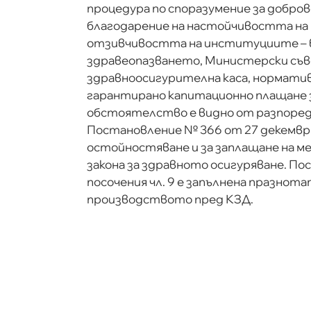
процедура по споразумение за добров
благодарение на настойчивостта на
отзивчивостта на институциите – 
здравеопазването, Министерски съв
здравноосигурителна каса, нормативн
гарантирано капитационно плащане з
обстоятелство е видно от разпоредб
Постановление № 366 от 27 декември 
остойностяване и за заплащане на меди
закона за здравното осигуряване. По
посочения чл. 9 е запълнена празнота
производството пред КЗД.