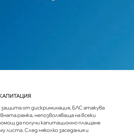
 КАПИТАЦИЯ
за защита от дискриминация, БЛС атакува
ната рамка, непозволяваща на всеки
помощ да получи капитационно плащане
у листа. След няколко заседания и