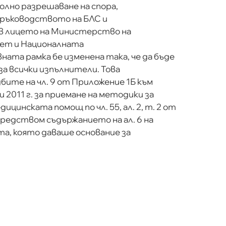
олно разрешаване на спора,
 ръководството на БЛС и
в лицето на Министерство на
ет и Националната
ата рамка бе изменена така, че да бъде
а всички изпълнители. Това
ите на чл. 9 от Приложение 1Б към
2011 г. за приемане на методики за
цинската помощ по чл. 55, ал. 2, т. 2 от
средством съдържанието на ал. 6 на
та, която даваше основание за