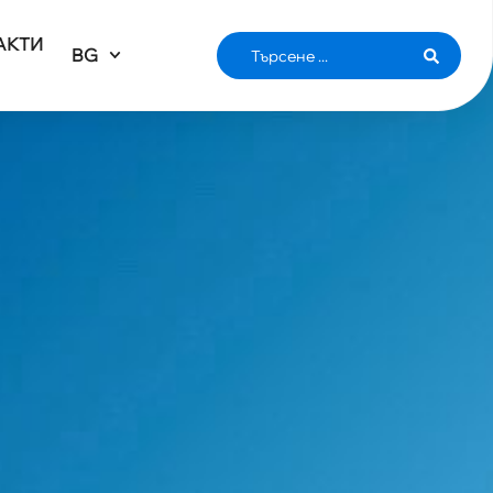
АКТИ
BG
ТА ОТ