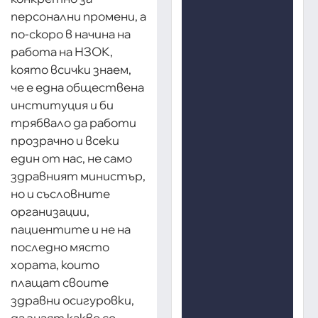
персонални промени, а
по-скоро в начина на
работа на НЗОК,
която всички знаем,
че е една обществена
институция и би
трябвало да работи
прозрачно и всеки
един от нас, не само
здравният министър,
но и съсловните
организации,
пациентите и не на
последно място
хората, които
плащат своите
здравни осигуровки,
да знаят какво се