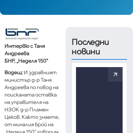
Последни
Интервю с Таня
новини
Андреева
БНР, „Неделя 150”
Водещ:
И здравният
министър д-р Таня
Андреева по повод на
поисканата оставка
на управителя на
НЗОК д-р Пламен
Цеков. Както знаете,
от миналия брой на
„Неделя 150” говорим