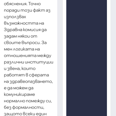
обяснения. Точно
поради този факт аз
използвах
възможността на
Здравна комисия да
задам някои от
своите въпроси. За
мен логиката на
отношенията между
различни институции
и звена, които
работят в сферата
на здравеопазването,
е да можем да
комуникираме
нормално помежду си,
без формалности,
защото всеки един