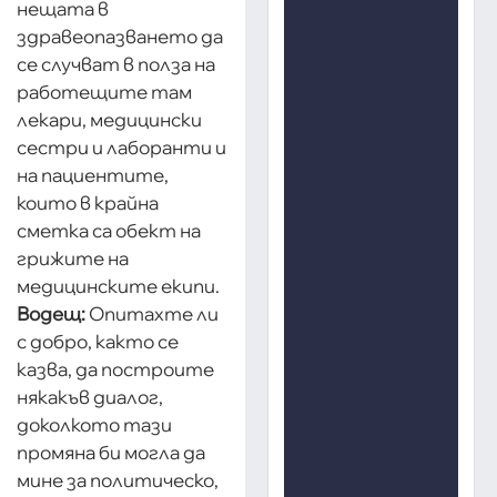
нещата в
здравеопазването да
се случват в полза на
работещите там
лекари, медицински
сестри и лаборанти и
на пациентите,
които в крайна
сметка са обект на
грижите на
медицинските екипи.
Водещ:
Опитахте ли
с добро, както се
казва, да построите
някакъв диалог,
доколкото тази
промяна би могла да
мине за политическо,