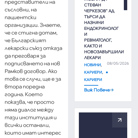
представители на
СТЕФАН
съсловни, на
ЧЕРКЕЗОВ" АД
пациентски
ТЪРСИ ДА
НАЗНАЧИ
организации. Знаете,
ЕНДОКРИНОЛОГ
че се стигна дотам,
И
че Българският
РЕВМАТОЛОГ,
КАКТО И
лекарски съюз отказа
НОВОЗАВЪРШИЛИ
да преговаря за
ЛЕКАРИ
подписването на нов
08/05/2026
,
НОВИНИ
Рамков договор. Ако
,
КАРИЕРИ
това се случи, ще е за
КАРИЕРИ
втора поредна
Виж Повече
година. Което
показва, че просто
няма диалог между
тази институция и
всички останали,
които имат интерес