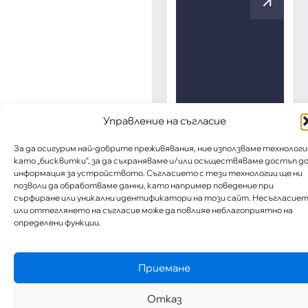
Управление на съгласие
За да осигурим най-добрите преживявания, ние използваме технологи
като „бисквитки“, за да съхраняваме и/или осъществяваме достъп д
информация за устройството. Съгласието с тези технологии ще ни
позволи да обработваме данни, като например поведение при
сърфиране или уникални идентификатори на този сайт. Несъгласие
или оттеглянето на съгласие може да повлияе неблагоприятно на
определени функции.
Приемане
Отказ