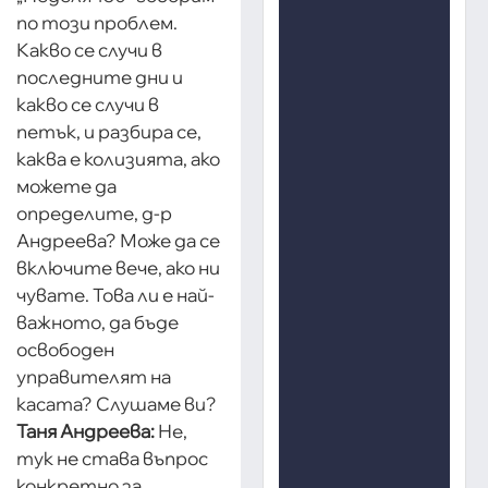
по този проблем.
Какво се случи в
последните дни и
какво се случи в
петък, и разбира се,
каква е колизията, ако
можете да
определите, д-р
Андреева? Може да се
включите вече, ако ни
чувате. Това ли е най-
важното, да бъде
освободен
управителят на
касата? Слушаме ви?
Таня Андреева:
Не,
тук не става въпрос
конкретно за