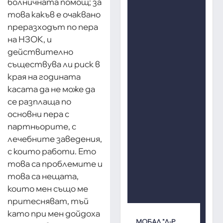
болничната помощ; за
това какъв е очаквано
преразходът по пера
на НЗОК, и
действително
съществува ли риск в
края на годината
касата да не може да
се разплаща по
основни пера с
партньорите, с
лечебните заведения,
с които работи. Ето
това са проблемите и
това са нещата,
които мен също ме
притесняват, тъй
като при мен дойдоха
МОБАЛ "Д-Р