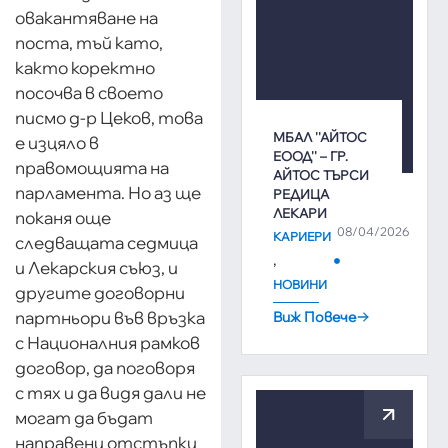
овакантяване на
поста, тъй като,
както коректно
посочва в своето
писмо д-р Цеков, това
МБАЛ ''АЙТОС
е изцяло в
ЕООД'' – ГР.
правомощията на
АЙТОС ТЪРСИ
парламента. Но аз ще
РЕДИЦА
ЛЕКАРИ
поканя още
08/04/2026
КАРИЕРИ
следващата седмица
,
и Лекарския съюз, и
НОВИНИ
другите договорни
партньори във връзка
Виж Повече
с Националния рамков
договор, да поговоря
с тях и да видя дали не
могат да бъдат
направени отстъпки