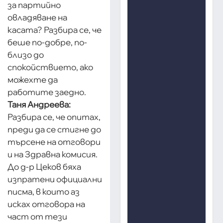
за партийно
овладяване на
касата? Разбира се, че
беше по-добре, по-
близо до
спокойствието, ако
можехте да
работите заедно.
Таня Андреева:
Разбира се, че опитах,
преди да се стигне до
търсене на отговори
и на Здравна комисия.
До д-р Цеков бяха
изпратени официални
писма, в които аз
исках отговора на
част от тези