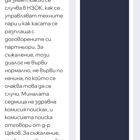
случва в НЗОК, как се
управляват техните
пари и как касата се
разплаща с
договорените си
партньори. За
съжаление, този
диалог не върви
нормално, не върви по
начина, по който се
очаква това да се
случи. Миналата
седмица на здравна
комисия поисках, и
комисията поиска
отговори от д-р
Цеков. За съжаление,