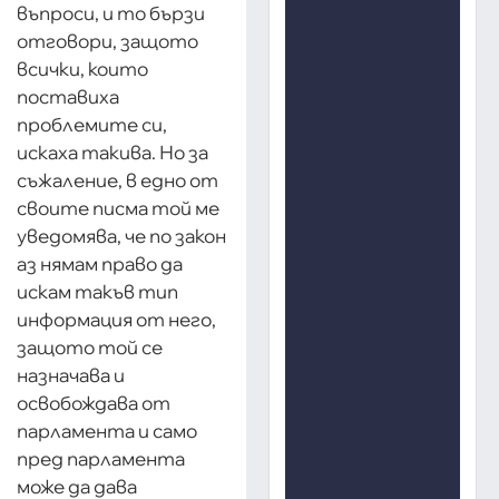
въпроси, и то бързи
отговори, защото
всички, които
поставиха
проблемите си,
искаха такива. Но за
съжаление, в едно от
своите писма той ме
уведомява, че по закон
аз нямам право да
искам такъв тип
информация от него,
защото той се
назначава и
освобождава от
парламента и само
пред парламента
може да дава