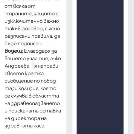
от всяка от
страните, защото е
изключително важно
такъв договор, с ясно
разписани правила, да
бъде подписан.
Водещ:
Благодаря за
вашето участие, г-жо
Андреева. Тя направи
своето кратко
съобщение по повод
тази колизия, която
се случва в областта
на здравеопазването
и поисканата оставка
на директора на
здравната каса.