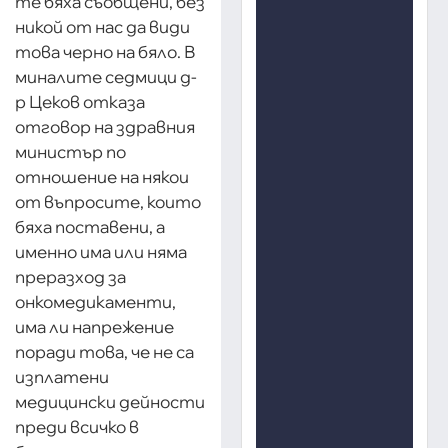
те бяха съобщени, без
никой от нас да види
това черно на бяло. В
миналите седмици д-
р Цеков отказа
отговор на здравния
министър по
отношение на някои
от въпросите, които
бяха поставени, а
именно има или няма
преразход за
онкомедикаменти,
има ли напрежение
поради това, че не са
изплатени
медицински дейности
преди всичко в