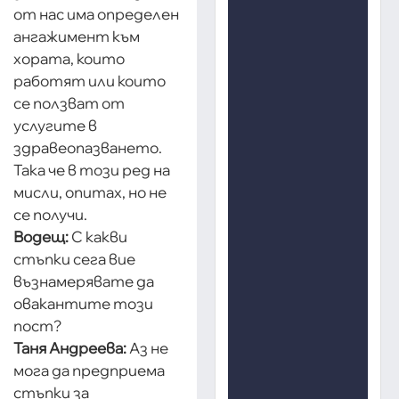
от нас има определен
ангажимент към
хората, които
работят или които
се ползват от
услугите в
здравеопазването.
Така че в този ред на
мисли, опитах, но не
се получи.
Водещ:
С какви
стъпки сега вие
възнамерявате да
овакантите този
пост?
Таня Андреева:
Аз не
мога да предприема
стъпки за