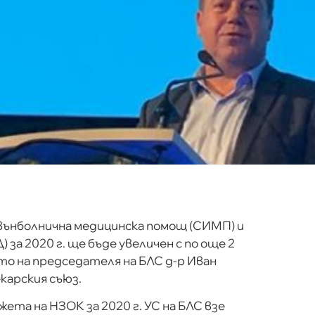
ънболнична медицинска помощ (СИМП) и
за 2020 г. ще бъде увеличен с по още 2
ето на председателя на БЛС д-р Иван
карския съюз.
та на НЗОК за 2020 г. УС на БЛС взе