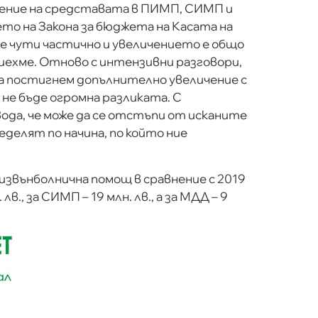
чение на средставата в ПИМП, СИМП и
ето на Закона за бюджета на Касата на
ме чути частично и увеличението е общо
приехме. Отново с интензивни разговори,
да постигнем допълнително увеличение с
а не бъде огромна разликата. С
ода, че може да се отстъпи от исканите
ределят по начина, по който ние
извънболнична помощ в сравнение с 2019
в., за СИМП – 19 млн. лв., а за МДД – 9