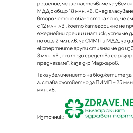
решение, че ще настояваме за увели
МДД с общо 18 млн. лв. След гласуван
второ четене обаче стана ясно, че с
с 12 млн. лв., което категорично не 
ежедневни срещи и натиск, успяхме 
по още 2 млн. лв. за СИМП и МДД, за д
експертните групи стигнахме до изв
3 млн. лв., ако тези средства се разп
предлагаме“, каза д-р Маджаров.
Така увеличението на бюджетите за 
г. става съответно за ПИМП – 25 млн. л
млн. лв.
Източник: