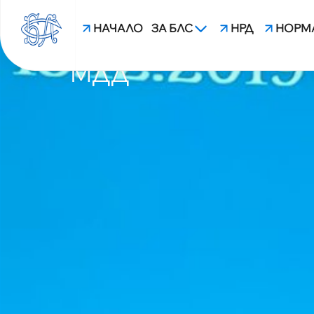
НАЧАЛО
ЗА БЛС
НРД
НОРМ
ДАВАТ ОЩЕ ПО 2 М
МДД
blsbg.com