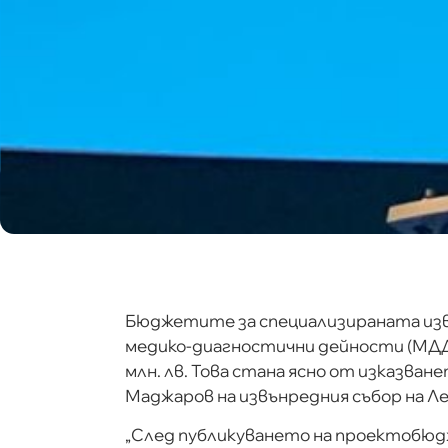
Бюджетите за специализираната изв
медико-диагностични дейности (МДД) 
млн. лв. Това стана ясно от изказван
Маджаров на извънредния събор на Ле
„След публикуването на проектобюдже