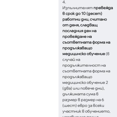
4.
Изпълнителят
превежда
в срок до 10 (десет)
работни дни, считано
от деня, следващ
последния ден на
провеждане на
съответната форма на
продължаващо
медицинско обучение
(в
случай на
продължителност на
съответната форма на
продължаващо
медицинско обучение 2
(два) или повече дни),
дължимата сума в
размер в размер на 6
(шест) евро за всеки
участник в обучението,
независимо дали е