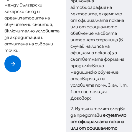
приложена
между Български
автобиография на
лекарски съюз и
лекторите, екземпляр
организаторите на
от официалната покана
обучителни събития,
или от официалното
включително условията
обявление на своята
за акредитация и
интернет страница (в
отчитане на събрани
случай на липса на
точки.
официална покана) за
съответната форма на
продължаващо
медицинско обучение,
отговарящи на
условията по чл. 3, ал. 1, т.
1 от настоящия
Договор;
2. Изпълнителят следва
да представи
екземпляр
от официалната покана
или от официалното