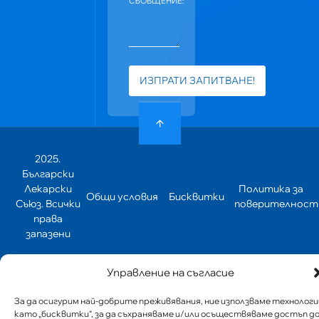
СЪОБЩЕНИЕ:
ИЗПРАТИ ЗАПИТВАНЕ!
2025.
Български
Лекарски
Политика за
Общи условия
Бисквитки
Съюз. Всички
поверителност
права
запазени
Управление на съгласие
За да осигурим най-добрите преживявания, ние използваме технологи
като „бисквитки“, за да съхраняваме и/или осъществяваме достъп д