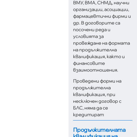
ВМУ, ВМА, СНМД, научни
организации, асоциации,
фармацевтични фирми и
др. В договорите са
посочени реда и
условията за
провеждане на формата
на продължителна
квалификация, както и
финансовите
взаимоотношения.
Проведени форми на
продължителна
квалификация, при
несключен договор с
БЛС, няма да се
кредитират
Продължителната
квалификация на