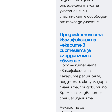
определена такса за
участие и/или
участникът е освободен
от такса за участие.
Продължителната
квалификация на
лекарите в
системата за
следдипломно
обучение
Продължителната
квалификация на
лекарите разширява,
поддържа и актуализира
знанията, придобити по
време на следването и
специализацията.
Лекарите се