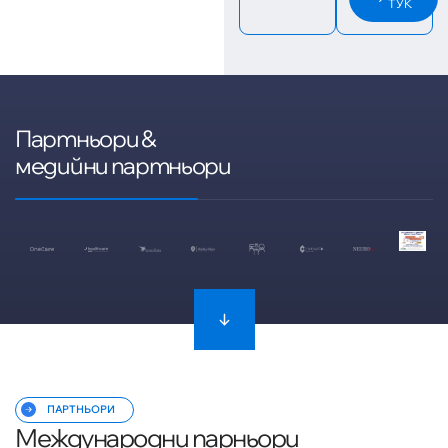
ТУК
Партньори &
медийни партньори
100
%
ПАРТНЬОРИ
Международни парньори