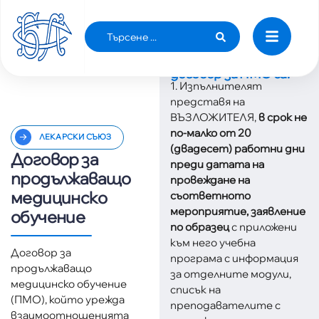
Новите изисквания
при сключване на
договор за ПМО са:
1. Изпълнителят
представя на
ВЪЗЛОЖИТЕЛЯ,
в срок не
по-малко от 20
ЛЕКАРСКИ СЪЮЗ
(двадесет) работни дни
Договор за
преди датата на
продължаващо
провеждане на
медицинско
съответното
мероприятие, заявление
обучение
по образец
с приложени
100
%
към него учебна
Договор за
програма с информация
продължаващо
за отделните модули,
медицинско обучение
списък на
(ПМО), който урежда
преподавателите с
взаимоотношенията