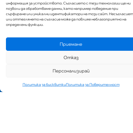
информация за устройството. Съгласието с тези технологии ще ни
позволи да обработваме данни, като например поведение при
сърфиране или уникални идентификатори на този сайт. Несъгласие
или оттеглянето на съгласие може да повлияе неблагоприятно на
определени функции.
Приемане
Отказ
Персонализирай
Политика за бисквитки
Политика за Поверителност