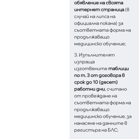
обявление на своята
интернет страница
(в
случай на липса на
официална покана) за
съответната форма на
продължаващо
медицинско обучение;
3. Изпълнителят
изпраща
изготвените
таблици
по т. 3 от договора в
срок до 10 (десет)
работни дни
, считано
от провеждане на
съответната форма на
продължаващо
медицинско обучение, за
нанасяне на данните в
регистъра на БЛС;