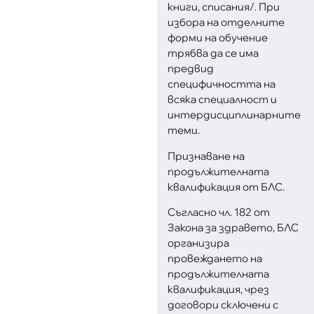
книги, списания/. При
избора на отделните
форми на обучение
трябва да се има
предвид
специфичността на
всяка специалност и
интердисциплинарните
теми.
Признаване на
продължителната
квалификация от БЛС.
Съгласно чл. 182 от
Закона за здравето, БЛС
организира
провеждането на
продължителната
квалификация, чрез
договори сключени с