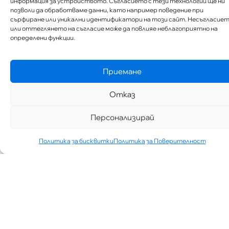
информация за устройството. Съгласието с тези технологии ще ни
позволи да обработваме данни, като например поведение при
сърфиране или уникални идентификатори на този сайт. Несъгласие
или оттеглянето на съгласие може да повлияе неблагоприятно на
определени функции.
Приемане
Отказ
Персонализирай
Политика за бисквитки
Политика за Поверителност
„АИППИМП –
Д-Р ТЕОДОР
ИЗДИМИРСКИ“
ТЪРСИ ЛЕКАР