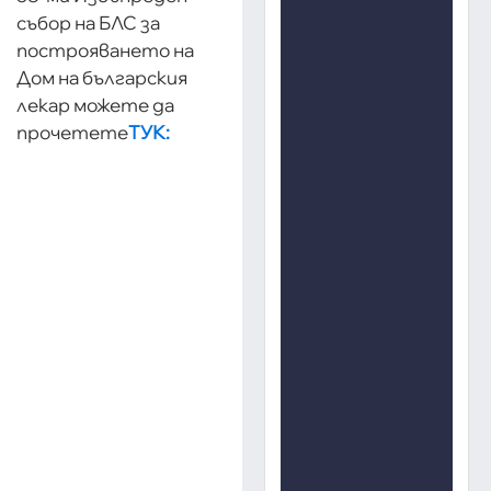
събор на БЛС за
построяването на
Дом на българския
лекар можете да
прочетете
ТУК: