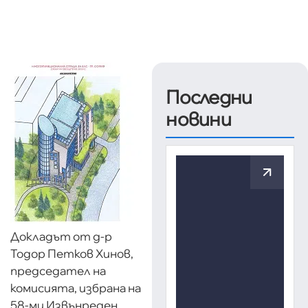
Последни
новини
Докладът от д-р
Тодор Петков Хинов,
председател на
комисията, избрана на
58-ми Извънреден