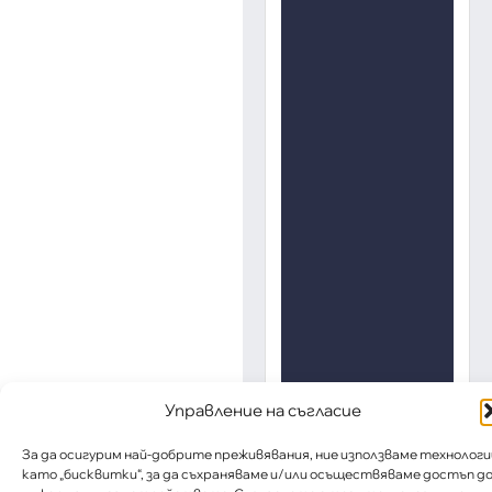
Управление на съгласие
За да осигурим най-добрите преживявания, ние използваме технологи
като „бисквитки“, за да съхраняваме и/или осъществяваме достъп д