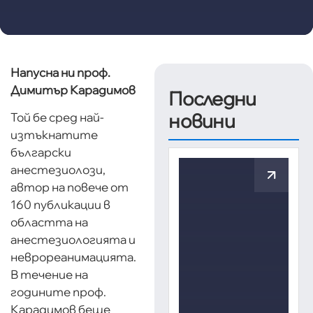
Напусна ни
проф.
Димитър Карадимов
Последни
новини
Той бе сред най-
изтъкнатите
български
анестезиолози,
автор на повече от
160 публикации в
областта на
анестезиологията и
неврореанимацията.
В течение на
годините проф.
Карадимов беше