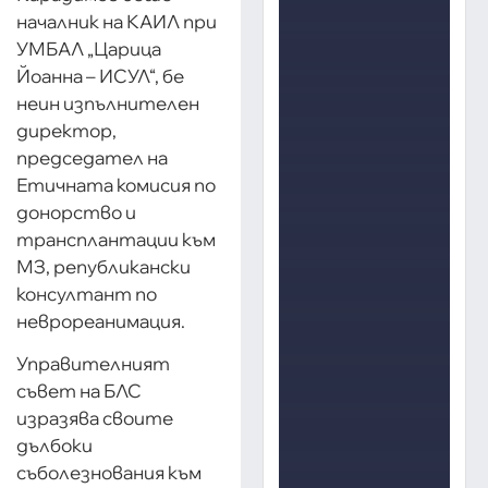
началник на КАИЛ при
УМБАЛ „Царица
Йоанна – ИСУЛ“, бе
неин изпълнителен
директор,
председател на
Етичната комисия по
донорство и
трансплантации към
МЗ, републикански
консултант по
неврореанимация.
Управителният
съвет на БЛС
изразява своите
дълбоки
съболезнования към