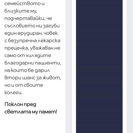
семейството и
близките му,
подчертавайки, че
съсловието ни загуби
един ерудиран, човек
с безупречна лекарска
преценка, уважаван не
само от хилядите
благодарни пациенти,
на които бе дарил
втори шанс за живот,
но и от своите
колеги.
Поклон пред
светлата му памет!