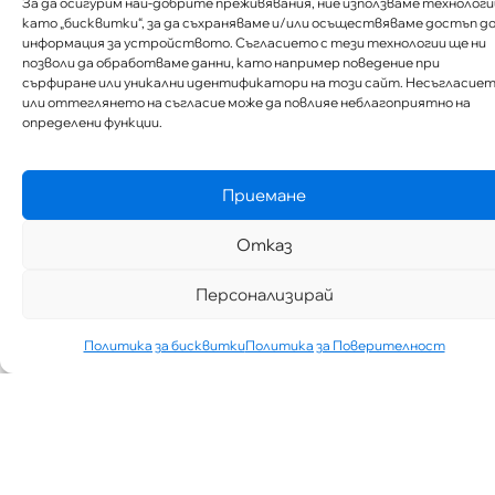
За да осигурим най-добрите преживявания, ние използваме технологи
като „бисквитки“, за да съхраняваме и/или осъществяваме достъп д
информация за устройството. Съгласието с тези технологии ще ни
позволи да обработваме данни, като например поведение при
сърфиране или уникални идентификатори на този сайт. Несъгласие
или оттеглянето на съгласие може да повлияе неблагоприятно на
определени функции.
Приемане
Отказ
Персонализирай
Политика за бисквитки
Политика за Поверителност
„АИППИМП –
Д-Р ТЕОДОР
ИЗДИМИРСКИ“