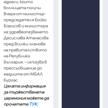
адреси, които
болницата получи
вчера от министър-
председателя Бойко
Борисов и министъра
на здравеопазването
Десислава Атанасова
пред всички членове
на правителството
на Република
България. – се казва в
прессъобщение до
медиите от МБАЛ
Бургас.
Цялата информация
за тържествената
церемония можете да
прочетете
ТУК: