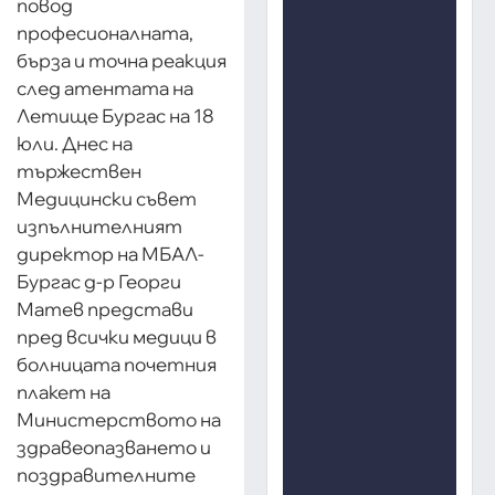
повод
професионалната,
бърза и точна реакция
след атентата на
Летище Бургас на 18
юли. Днес на
тържествен
Медицински съвет
изпълнителният
директор на МБАЛ-
Бургас д-р Георги
Матев представи
пред всички медици в
болницата почетния
плакет на
Министерството на
здравеопазването и
поздравителните