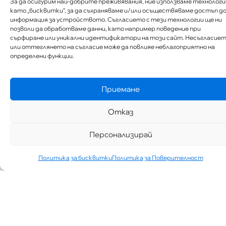
За да осигурим най-добрите преживявания, ние използваме технологи
като „бисквитки“, за да съхраняваме и/или осъществяваме достъп д
информация за устройството. Съгласието с тези технологии ще ни
позволи да обработваме данни, като например поведение при
сърфиране или уникални идентификатори на този сайт. Несъгласие
или оттеглянето на съгласие може да повлияе неблагоприятно на
определени функции.
Приемане
Отказ
Персонализирай
Политика за бисквитки
Политика за Поверителност
„АИППИМП –
Д-Р ТЕОДОР
ИЗДИМИРСКИ“