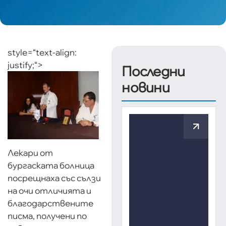
style=“text-align:
justify;“>
Последни
новини
Лекари от
бургаската болница
посрещнаха със сълзи
на очи отличията и
благодарствените
писма, получени по