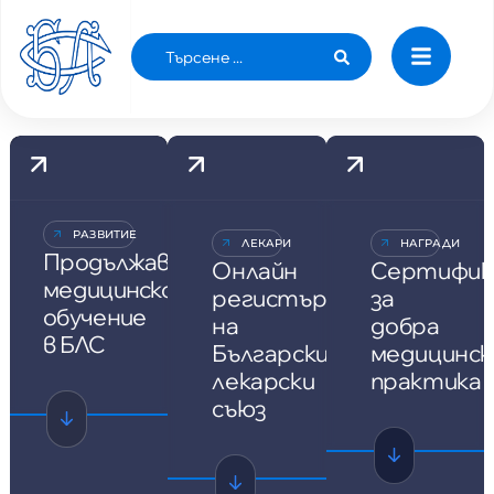
РАЗВИТИЕ
ЛЕКАРИ
НАГРАДИ
Продължаващо
Онлайн
Сертифи
медицинско
регистър
за
обучение
на
добра
в БЛС
Български
медицинск
лекарски
практика
съюз