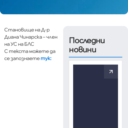
Становище на Д-р
Диана Чинарска – член
Последни
на УС на БЛС
новини
С текста можете да
се запознаете
тук: