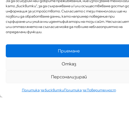
За да осигурим най-добрите преживявания, ние използваме технологи
като „бисквитки“, за да съхраняваме и/или осъществяваме достъп д
информация за устройството. Съгласието с тези технологии ще ни
позволи да обработваме данни, като например поведение при
сърфиране или уникални идентификатори на този сайт. Несъгласие
или оттеглянето на съгласие може да повлияе неблагоприятно на
определени функции.
Приемане
Отказ
Персонализирай
Политика за бисквитки
Политика за Поверителност
„АИППИМП –
Д-Р ТЕОДОР
ИЗДИМИРСКИ“