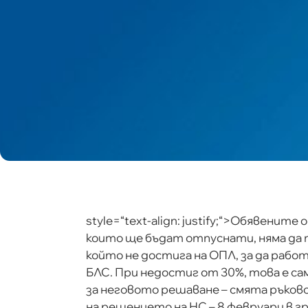
style=“text-align: justify;“>Обявените
които ще бъдат отпуснати, няма да 
който не достига на ОПЛ, за да рабо
БЛС. При недостиг от 30%, това е сам
за неговото решаване – смята ръков
на решението на НС – 8 февруари в г