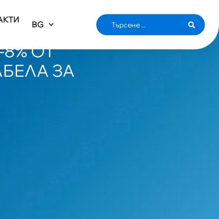
АКТИ
BG
03
-8% ОТ
БЕЛА ЗА