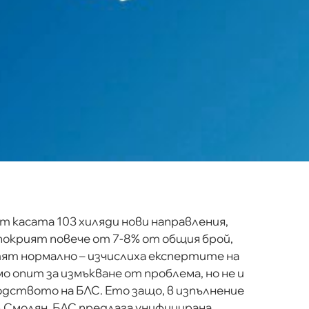
 от касата 103 хиляди нови направления,
покрият повече от 7-8% от общия брой,
тят нормално – изчислиха експертите на
о опит за измъкване от проблема, но не и
одството на БЛС. Ето защо, в изпълнение
р.Смолян, БЛС предлага унифицирана