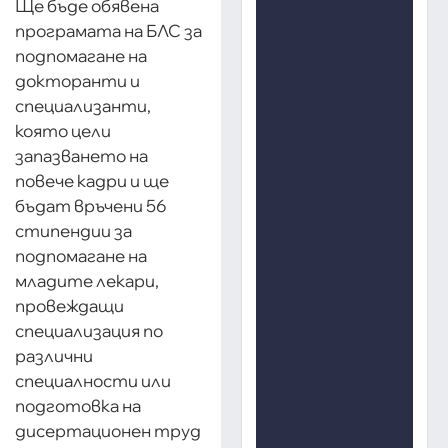
Ще бъде обявена
програмата на БЛС за
подпомагане на
докторанти и
специализанти,
която цели
запазването на
повече кадри и ще
бъдат връчени 56
стипендии за
подпомагане на
младите лекари,
провеждащи
специализация по
различни
специалности или
подготовка на
дисертационен труд