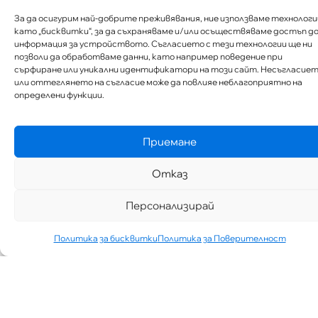
За да осигурим най-добрите преживявания, ние използваме технологи
като „бисквитки“, за да съхраняваме и/или осъществяваме достъп д
информация за устройството. Съгласието с тези технологии ще ни
позволи да обработваме данни, като например поведение при
сърфиране или уникални идентификатори на този сайт. Несъгласие
или оттеглянето на съгласие може да повлияе неблагоприятно на
определени функции.
Приемане
Отказ
Персонализирай
Политика за бисквитки
Политика за Поверителност
„АИППИМП –
Д-Р ТЕОДОР