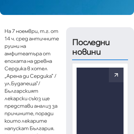
На 7 ноември, т.г. от
14 ч. сред античните
Последни
руини на
новини
амфитеатъра от
епохата на древна
Сердика в хотел
„Арена ди Сердика” /
ул.Будапеща”/
Българският
лекарски съюз ще
представи анализ за
причините, поради
които лекарите
напускат България.