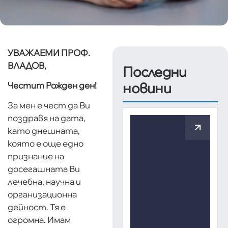
УВАЖАЕМИ ПРОФ.
ВЛАДОВ,
Последни
новини
Честит Рожден ден!
За мен е чест да Ви
поздравя на дата,
като днешната,
която e още едно
признание на
досегашната Ви
лечебна, научна и
организационна
дейност. Тя е
огромна. Имам