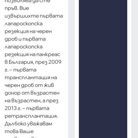
позволява да сте
пръв. Вие
извършихте първата
лапароскопска
резекция на черен
дроб и първата
лапароскопска
резекция на панкреас
в България, през 2009
г. – първата
трансплантация на
черен дроб от жив
донор от възрастен
на възрастен, а през
2013 г. – първата
ретрансплантация.
Дълбоко уважавам
това Ваше