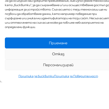
За да осигурим най-добрите преживявания, ние използваме технологи
като „бисквитки“, за да съхраняваме и/или осъществяваме достъп д
информация за устройството. Съгласието с тези технологии ще ни
позволи да обработваме данни, като например поведение при
сърфиране или уникални идентификатори на този сайт. Несъгласие
или оттеглянето на съгласие може да повлияе неблагоприятно на
определени функции.
Приемане
Отказ
Персонализирай
Политика за бисквитки
Политика за Поверителност
„АИППИМП –
Д-Р ТЕОДОР
ИЗДИМИРСКИ“