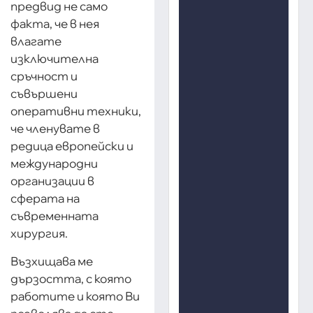
предвид не само
факта, че в нея
влагате
изключителна
сръчност и
съвършени
оперативни техники,
че членувате в
редица европейски и
международни
организации в
сферата на
съвременната
хирургия.
Възхищава ме
дързостта, с която
работите и която Ви