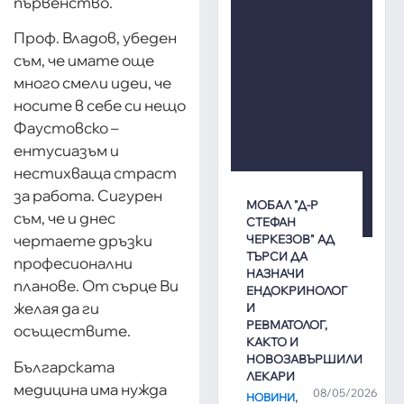
първенство.
Проф. Владов, убеден
съм, че имате още
много смели идеи, че
носите в себе си нещо
Фаустовско –
ентусиазъм и
нестихваща страст
за работа. Сигурен
МОБАЛ "Д-Р
съм, че и днес
СТЕФАН
чертаете дръзки
ЧЕРКЕЗОВ" АД
ТЪРСИ ДА
професионални
НАЗНАЧИ
планове. От сърце Ви
ЕНДОКРИНОЛОГ
желая да ги
И
РЕВМАТОЛОГ,
осъществите.
КАКТО И
НОВОЗАВЪРШИЛИ
Българската
ЛЕКАРИ
медицина има нужда
08/05/2026
,
НОВИНИ