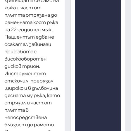
крепящата се само на
кожа и част от
плътта отрязана до
раменната кост ръка
на 22-годишен мъж.
Пациентът едва не
осакатял завинаги
при работа с
високооборотен
дисков трион.
Инструментът
отскочил, прерязал
широко и в дълбочина
дясната му ръка, като
отрязал и част от
плътта в
непосредствена
близост до рамото.