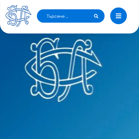
Пришиха отрязана ръка на младеж