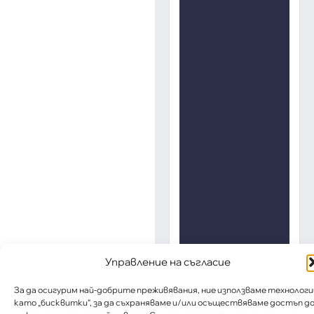
Управление на съгласие
За да осигурим най-добрите преживявания, ние използваме технологи
като „бисквитки“, за да съхраняваме и/или осъществяваме достъп д