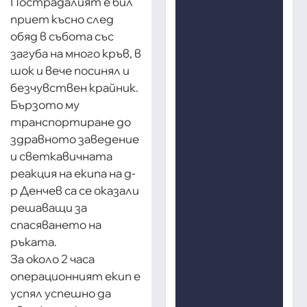
Пострадалият е бил
приет късно след
обяд в събота със
загуба на много кръв, в
шок и вече посинял и
безчувствен крайник.
Бързото му
транспортиране до
здравното заведение
и светкавичната
реакция на екипа на д-
р Денчев са се оказали
решаващи за
спасяването на
ръката.
За около 2 часа
операционният екип е
успял успешно да