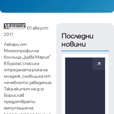
01 август
2011
Последни
новини
Лекари от
Многопрофилна
болница „Дева Мария”
в Бургас спасиха
отрязаната ръка на
младеж, съобщиха от
лечебното заведение.
Така екипът на д-р
Борислав
предотврати
ампутация на