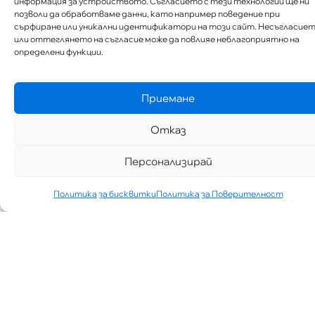
информация за устройството. Съгласието с тези технологии ще ни
позволи да обработваме данни, като например поведение при
сърфиране или уникални идентификатори на този сайт. Несъгласие
или оттеглянето на съгласие може да повлияе неблагоприятно на
определени функции.
Приемане
Отказ
Персонализирай
Политика за бисквитки
Политика за Поверителност
„АИППИМП –
Д-Р ТЕОДОР
ИЗДИМИРСКИ“
ТЪРСИ ЛЕКАР