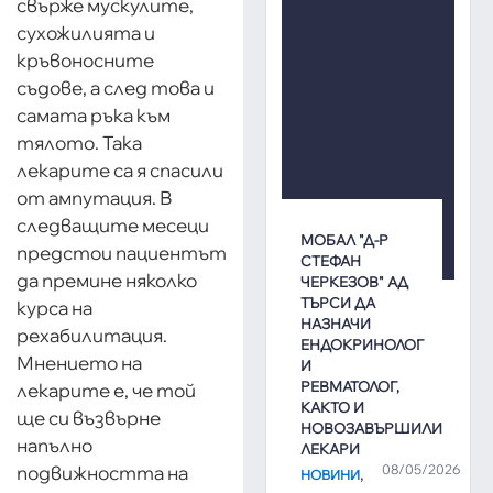
свърже мускулите,
сухожилията и
кръвоносните
съдове, а след това и
самата ръка към
тялото. Така
лекарите са я спасили
от ампутация. В
следващите месеци
МОБАЛ "Д-Р
предстои пациентът
СТЕФАН
да премине няколко
ЧЕРКЕЗОВ" АД
ТЪРСИ ДА
курса на
НАЗНАЧИ
рехабилитация.
ЕНДОКРИНОЛОГ
Мнението на
И
РЕВМАТОЛОГ,
лекарите е, че той
КАКТО И
ще си възвърне
НОВОЗАВЪРШИЛИ
напълно
ЛЕКАРИ
08/05/2026
подвижността на
,
НОВИНИ