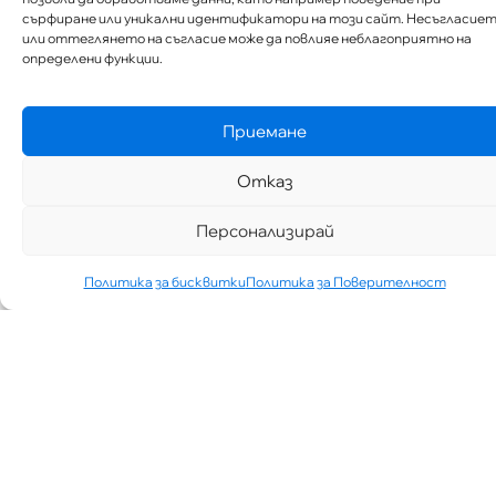
сърфиране или уникални идентификатори на този сайт. Несъгласие
или оттеглянето на съгласие може да повлияе неблагоприятно на
определени функции.
Приемане
Отказ
Персонализирай
Политика за бисквитки
Политика за Поверителност
„АИППИМП –
Д-Р ТЕОДОР
ИЗДИМИРСКИ“
ТЪРСИ ЛЕКАР
ЗА КАБИНЕТ В