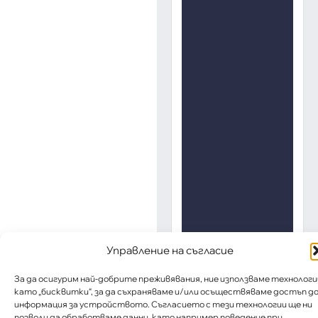
Управление на съгласие
За да осигурим най-добрите преживявания, ние използваме технологи
като „бисквитки“, за да съхраняваме и/или осъществяваме достъп д
информация за устройството. Съгласието с тези технологии ще ни
позволи да обработваме данни, като например поведение при