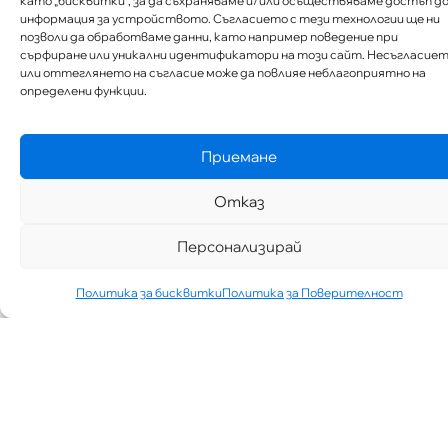
като „бисквитки“, за да съхраняваме и/или осъществяваме достъп д
информация за устройството. Съгласието с тези технологии ще ни
позволи да обработваме данни, като например поведение при
сърфиране или уникални идентификатори на този сайт. Несъгласие
или оттеглянето на съгласие може да повлияе неблагоприятно на
определени функции.
Приемане
Отказ
Персонализирай
Политика за бисквитки
Политика за Поверителност
„АИППИМП –
Д-Р ТЕОДОР
ИЗДИМИРСКИ“
ТЪРСИ ЛЕКАР