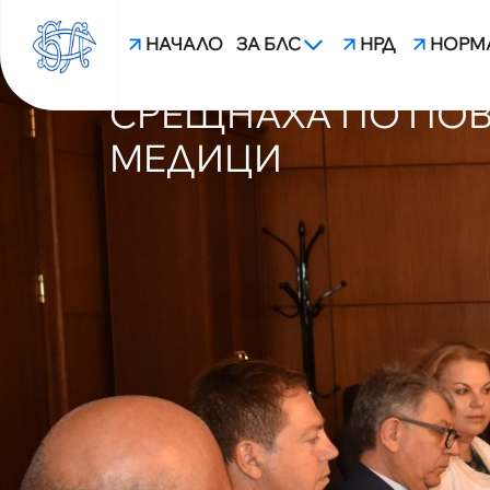
НАЧАЛО
ЗА БЛС
НРД
НОРМ
РЪКОВОДСТВАТА НА
СРЕЩНАХА ПО ПОВ
МЕДИЦИ
blsbg.com