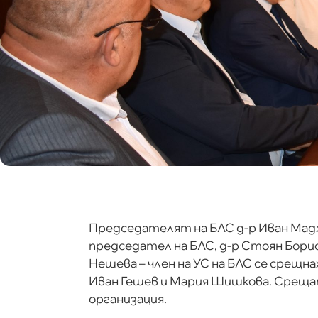
Председателят на БЛС д-р Иван Маджа
председател на БЛС, д-р Стоян Борисо
Нешева – член на УС на БЛС се срещн
Иван Гешев и Мария Шишкова. Среща
организация.