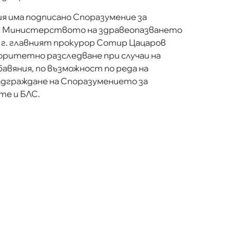
я има подписано Споразумение за
с Министерството на здравеопазването
17 г. главният прокурор Сотир Цацаров
иоритетно разследване при случаи на
авяния, по възможност по реда на
дграждане на Споразумението за
е и БЛС.