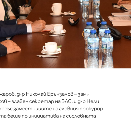
ров, д-р Николай Брънзалов – зам.-
в – главен секретар на БЛС, и д-р Нели
ахасъс заместниците на главния прокурор
та беше по инициатива на съсловната