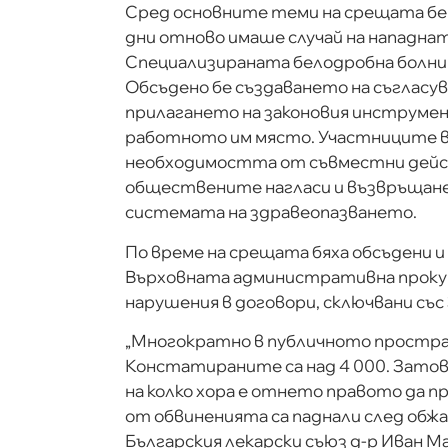
Сред основните теми на срещата бе
дни отново имаше случай на нападна
Специализираната белодробна болница
Обсъдено бе създаването на съгласу
прилагането на законовия инструмен
работното им място. Участниците в
необходимостта от съвместни дейст
обществените нагласи и възвръщан
системата на здравеопазването.
По време на срещата бяха обсъдени и
Върховната административна проку
нарушения в договори, сключвани със
„Многократно в публичното простра
Констатираните са над 4 000. Затова
на колко хора е отнето правото да пр
от обвиненията са паднали след обжа
Българския лекарски съюз д-р Иван М