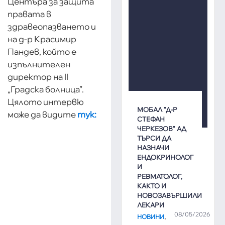
Центъра за защита
правата в
здравеопазването и
на д-р Красимир
Пандев, който е
изпълнителен
директор на II
„Градска болница”.
Цялото интервю
МОБАЛ "Д-Р
може да видите
тук:
СТЕФАН
ЧЕРКЕЗОВ" АД
ТЪРСИ ДА
НАЗНАЧИ
ЕНДОКРИНОЛОГ
И
РЕВМАТОЛОГ,
КАКТО И
НОВОЗАВЪРШИЛИ
ЛЕКАРИ
08/05/2026
,
НОВИНИ