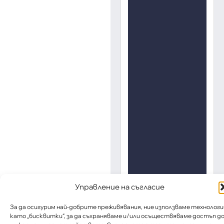
Управление на съгласие
За да осигурим най-добрите преживявания, ние използваме технологи
като „бисквитки“, за да съхраняваме и/или осъществяваме достъп д