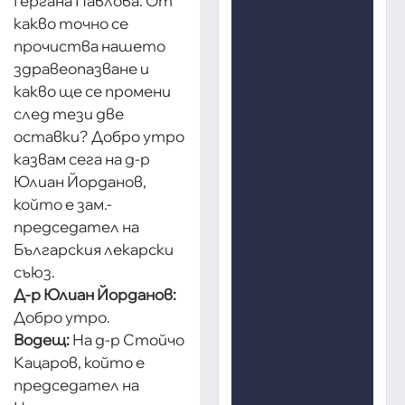
Гергана Павлова. От
какво точно се
прочиства нашето
здравеопазване и
какво ще се промени
след тези две
оставки? Добро утро
казвам сега на д-р
Юлиан Йорданов,
който е зам.-
председател на
Българския лекарски
съюз.
Д-р Юлиан Йорданов:
Добро утро.
Водещ:
На д-р Стойчо
Кацаров, който е
председател на