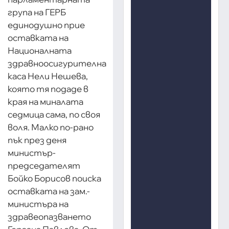
група на ГЕРБ
единодушно прие
оставката на
Националната
здравноосигурителна
каса Нели Нешева,
която тя подаде в
края на миналата
седмица сама, по своя
воля. Малко по-рано
пък през деня
министър-
председателят
Бойко Борисов поиска
оставката на зам.-
министъра на
здравеопазването