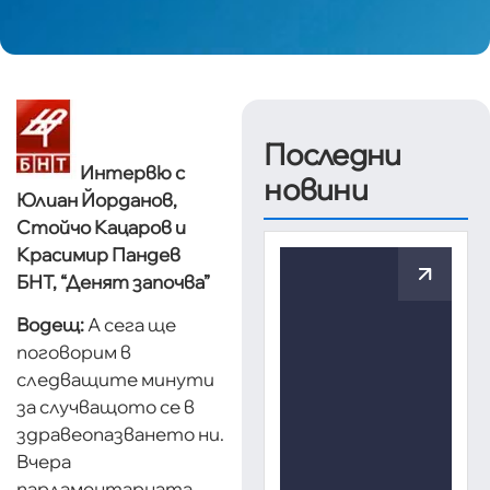
Последни
Интервю с
новини
Юлиан Йорданов,
Стойчо Кацаров и
Красимир Пандев
БНТ, “Денят започва”
Водещ:
А сега ще
поговорим в
следващите минути
за случващото се в
здравеопазването ни.
Вчера
парламентарната