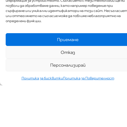
информация за устройството. Съгласието с тези технологии ще ни
позволи да обработваме данни, като например поведение при
сърфиране или уникални идентификатори на този сайт. Несъгласие
или оттеглянето на съгласие може да повлияе неблагоприятно на
определени функции.
Приемане
Отказ
Персонализирай
Политика за бисквитки
Политика за Поверителност
„АИППИМП –
Д-Р ТЕОДОР
ИЗДИМИРСКИ“
ТЪРСИ ЛЕКАР