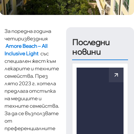
За поредна година
четиризвездния
Последни
Amore Beach – All
новини
Inclusive Light
със
специален жест към
лекарите и техните
семейства. През
лято 2023 г. хотела
предлага отстъпка
на медиците и
техните семейства.
За да се възползвате
от
преференциалните