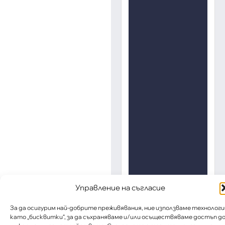
Управление на съгласие
За да осигурим най-добрите преживявания, ние използваме технологи
като „бисквитки“, за да съхраняваме и/или осъществяваме достъп д