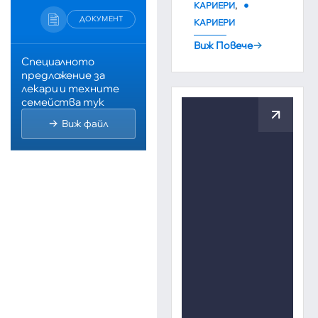
,
КАРИЕРИ
ДОКУМЕНТ
КАРИЕРИ
Виж Повече
Специалното
предложение за
лекари и техните
семейства тук
Виж файл