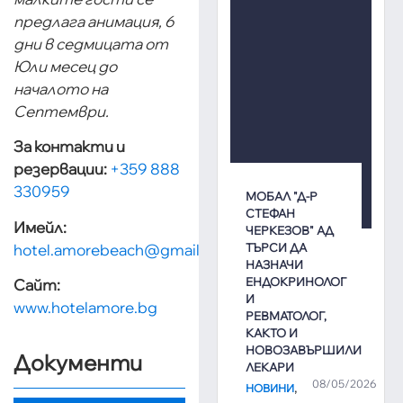
предлага анимация, 6
дни в седмицата от
Юли месец до
началото на
Септември.
За контакти и
резервации:
+359 888
330959
МОБАЛ "Д-Р
СТЕФАН
Имейл:
ЧЕРКЕЗОВ" АД
ТЪРСИ ДА
hotel.amorebeach@gmail.com
НАЗНАЧИ
ЕНДОКРИНОЛОГ
Сайт:
И
www.hotelamore.bg
РЕВМАТОЛОГ,
КАКТО И
НОВОЗАВЪРШИЛИ
Документи
ЛЕКАРИ
08/05/2026
,
НОВИНИ