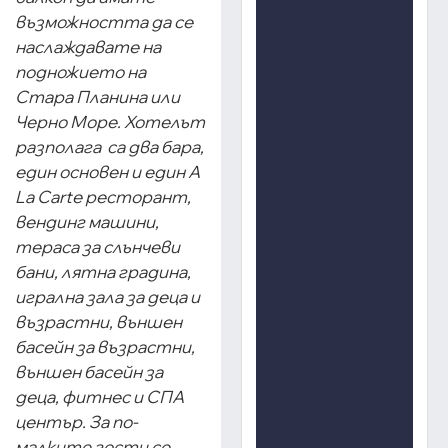
възможността да се
наслаждавате на
подножието на
Стара Планина или
Черно Морe. Хотелът
разполага са два бара,
един основен и един A
La Carte ресторант,
вендинг машини,
тераса за слънчеви
бани, лятна градина,
игрална зала за деца и
възрастни, външен
басейн за възрастни,
външен басейн за
деца, фитнес и СПА
център. За по-
малките гости се