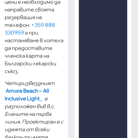
цени е необходимо да
направите своята
резервация на
телефон:
+359 888
330959
а при
настаняване в хотела
да предоставите
членска карта на
Български лекарски
съюз.
Четиризвездният
Amore Beach – All
Inclusive Light
_
e
разположен във в.с.
Елените на първа
линия. Проектиран е с
идеята от всеки
балкон да имате