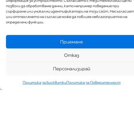
информация за устройството. Съгласието с тези технологии ще ни
позволи да обработваме данни, като например поведение при
сърфиране или уникални идентификатори на този сайт. Несъгласие
или оттеглянето на съгласие може да повлияе неблагоприятно на
определени функции.
Приемане
Отказ
Персонализирай
Политика за бисквитки
Политика за Поверителност
„АИППИМП –
Д-Р ТЕОДОР
ИЗДИМИРСКИ“
ТЪРСИ ЛЕКАР