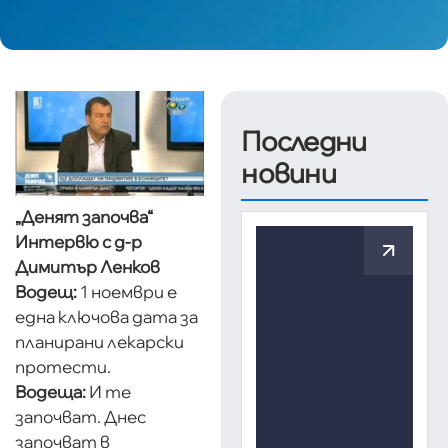
Последни
новини
„Денят започва“
Интервю с д-р
Димитър Ленков
Водещ:
1 ноември е
една ключова дата за
планирани лекарски
протести.
Водеща:
И те
започват. Днес
започват в