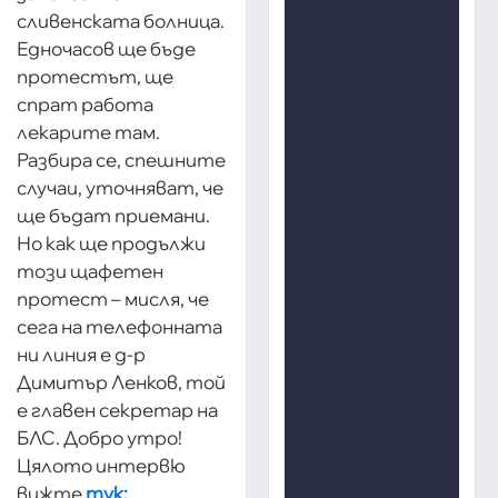
сливенската болница.
Едночасов ще бъде
протестът, ще
спрат работа
лекарите там.
Разбира се, спешните
случаи, уточняват, че
ще бъдат приемани.
Но как ще продължи
този щафетен
протест – мисля, че
сега на телефонната
ни линия е д-р
Димитър Ленков, той
е главен секретар на
БЛС. Добро утро!
Цялото интервю
вижте
тук: