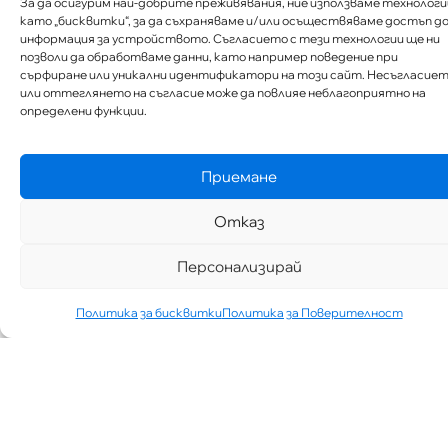
За да осигурим най-добрите преживявания, ние използваме технологи
като „бисквитки“, за да съхраняваме и/или осъществяваме достъп д
информация за устройството. Съгласието с тези технологии ще ни
позволи да обработваме данни, като например поведение при
сърфиране или уникални идентификатори на този сайт. Несъгласие
или оттеглянето на съгласие може да повлияе неблагоприятно на
определени функции.
Приемане
Отказ
Персонализирай
Политика за бисквитки
Политика за Поверителност
„АИППИМП –
Д-Р ТЕОДОР
ИЗДИМИРСКИ“