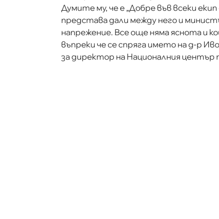
Думите му, че е „Добре във всеки еки
представа дали между него и минист
напрежение. Все още няма яснота и ко
въпреки че се спряга името на д-р Ив
за директор на Националния център 