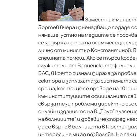
Заместник-министъ
Зортев вчера изненадващо подаде о
нямаше, устно на медиите се посочва
се задържа на поста осем месеца, сле
лично от министър Константинов. В 
спешната помощ. Ако се търси косвен
служители от Варненските филиали н
БЛС, в което сигнализираха за проб
сектора и заплахата за системата са
среща, която ще се проведе на 10 юни
към институциите официалният сайт
свърза тези проблеми директно със 
онлайн изданието нa в. „Труд” гласеш
на болниците“ и добави,че според нег
да се върна в болницата в Кюстендил
интереси не ми го позволява. Но пак щ