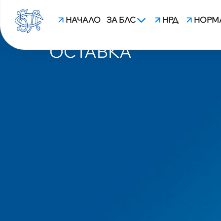
НАЧАЛО
ЗА БЛС
НРД
НОРМ
ЗАМЕСТНИК-МИНИС
ОСТАВКА
blsbg.com