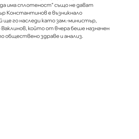
п да има сплотеност“ също не дават
ър Константинов е възникнало
й ще го наследи като зам.-министър,
о Ваклинов, който от вчера беше назначен
по обществено здраве и анализ.