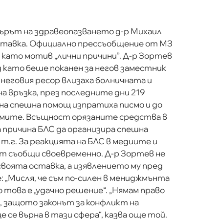
рът на здравеопазването д-р Михаил
ставка. Официално прессъобщение от МЗ
 като мотив „лични причини”. Д-р Зортев
д като беше поканен за негов заместник
неговия ресор влизаха болничната и
а връзка, през последните дни 219
а спешна помощ изпратиха писмо и до
лемите. Всъщност орязаните средства в
 причина БЛС да организира спешна
 т.г. За реакцията на БЛС в медиите и
 съобщи своевременно. Д-р Зортев не
своята оставка, а изявлението му пред
е: „Мисля, че съм по-силен в мениджмънта
о това е „удачно решение“. „Нямам право
, защото законът за конфликт на
е се върна в тази сфера“, казва още той.