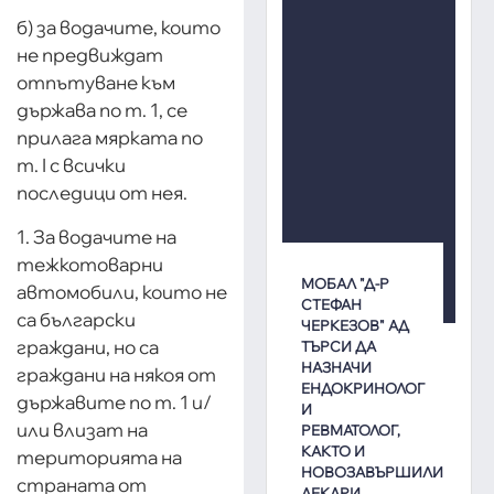
б) за водачите, които
не предвиждат
отпътуване към
държава по т. 1, се
прилага мярката по
т. I с всички
последици от нея.
1. За водачите на
тежкотоварни
МОБАЛ "Д-Р
автомобили, които не
СТЕФАН
са български
ЧЕРКЕЗОВ" АД
граждани, но са
ТЪРСИ ДА
НАЗНАЧИ
граждани на някоя от
ЕНДОКРИНОЛОГ
държавите по т. 1 и/
И
или влизат на
РЕВМАТОЛОГ,
КАКТО И
територията на
НОВОЗАВЪРШИЛИ
страната от
ЛЕКАРИ