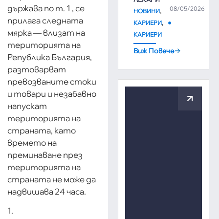
държава по т. 1 , се
08/05/2026
,
НОВИНИ
прилага следната
,
КАРИЕРИ
мярка — влизат на
КАРИЕРИ
територията на
Виж Повече
Република България,
разтоварват
превозваните стоки
и товари и незабавно
напускат
територията на
страната, като
времето на
преминаване през
територията на
страната не може да
надвишава 24 часа.
1.