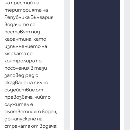
на престой на
територията на
Република България,
водачите се
поставят под
карантина, като
изпълнението на
мярката се
контролира по
посочения в тази
заповед ред с
оказване на пълно
съдействие от
превозвача, чийто
служител е
съответният водач,
до напускане на
страната от водача;