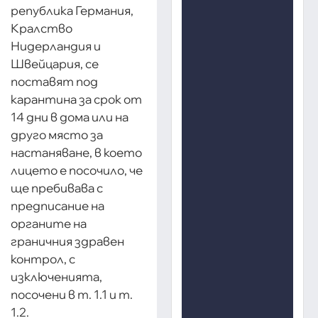
република Германия,
Кралство
Нидерландия и
Швейцария, се
поставят под
карантина за срок от
14 дни в дома или на
друго място за
настаняване, в което
лицето е посочило, че
ще пребивава с
предписание на
органите на
граничния здравен
контрол, с
изключенията,
посочени в т. 1.1 и т.
1.2.