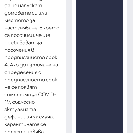
да не напускат
домовете си или
мястото за
настаняване, в което
са посочили, че ще
пребивават за
посочения в
предписанието срок.
4. Ако до изтичане на
определения с
предписанието срок
не се появят
симптоми за COVID-
19, съгласно
актуалната
дефиниция за случай,
карантината се
преустановява.