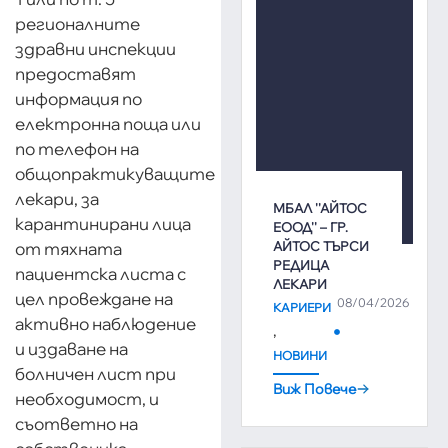
регионалните
здравни инспекции
предоставят
информация по
електронна поща или
по телефон на
общопрактикуващите
лекари, за
МБАЛ ''АЙТОС
карантинирани лица
ЕООД'' – ГР.
от тяхната
АЙТОС ТЪРСИ
РЕДИЦА
пациентска листа с
ЛЕКАРИ
цел провеждане на
08/04/2026
КАРИЕРИ
активно наблюдение
,
и издаване на
НОВИНИ
болничен лист при
Виж Повече
необходимост, и
съответно на