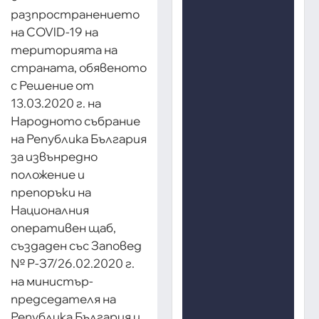
разпространението
на COVlD-19 на
територията на
страната, обявеното
с Решение от
13.03.2020 г. на
Народното събрание
на Република България
за извънредно
положение и
препоръки на
Националния
оперативен щаб,
създаден със Заповед
№ Р-З7/26.02.2020 г.
на министър-
председателя на
Република България и