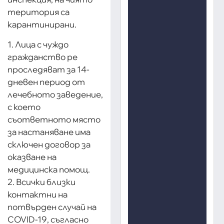
територия са
карантинирани.
1. Лица с чуждо
гражданство ре
проследяват за 14-
дневен период от
лечебното заведение,
с което
съответното място
за настаняване има
сключен договор за
оказване на
медицинска помощ.
2. Всички близки
контактни на
потвърден случай на
COVID-19, съгласно