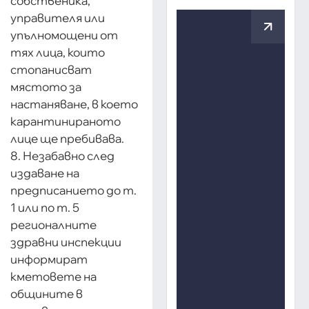
собственика,
управителя или
упълномощени от
тях лица, които
стопанисват
мястото за
настаняване, в което
карантинираното
лице ще пребивава.
8. Незабавно след
издаване на
предписанието до т.
1 или по т. 5
регионалните
здравни инспекции
информират
кметовете на
общините в