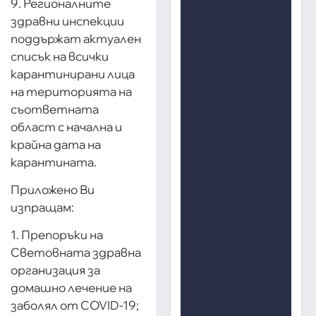
9. Регионалните
здравни инспекции
поддържат актуален
списък на всички
карантинирани лица
на територията на
съответната
област с начална и
крайна дата на
карантината.
Приложено Ви
изпращам:
1. Препоръки на
Световната здравна
организация за
домашно лечение на
заболял от COVID-19;