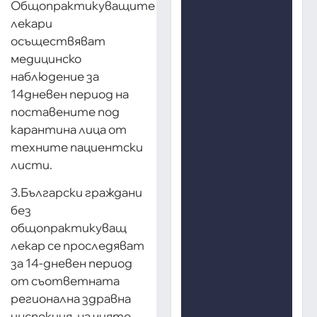
Общопрактикуващите
лекари
осъществяват
медицинско
наблюдение за
14дневен период на
поставените под
карантина лица от
техните пациентски
листи.
3.Български граждани
без
общопрактикуващ
лекар се проследяват
за 14-дневен период
от съответната
регионална здравна
инспекция, на чиято