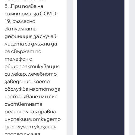
5. .При поява на
симптоми. за COVID-
19, съгласно
актуалната
дефиниция за случай,
лицата са длъжни да
се свържат по
телефон с
общопрактикуващия
си лекар, лечебното
заведение, което
обслужва мястото за
настаняване или със
съответната
регионална здравна
инспекция, откъдето
да получат указания
според случая.