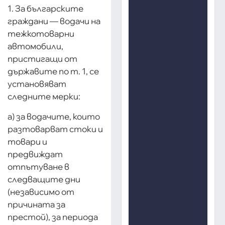
1. За българските
граждани — водачи на
тежкотоварни
автомобили,
пристигащи от
държавите по т. 1, се
установяват
следните мерки:
а) за водачите, които
разтоварват стоки и
товари и
предвиждат
отпътуване в
следващите дни
(независимо от
причината за
престой), за периода