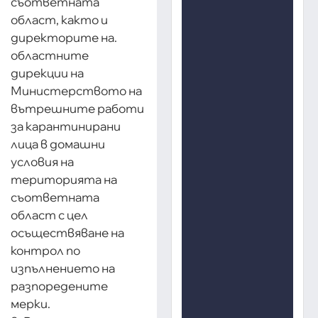
съответната
област, както и
директорите на.
областните
дирекции на
Министерството на
вътрешните работи
за карантинирани
лица в домашни
условия на
територията на
съответната
област с цел
осъществяване на
контрол по
изпълнението на
разпоредените
мерки.