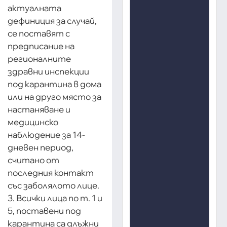
актуалната
дефиниция за случай,
се поставят с
предписание на
регионалните
здравни инспекции
под карантина в дома
или на друго място за
настаняване и
медицинско
наблюдение за 14-
дневен период,
считано от
последния контакт
със заболялото лице.
3. Всички лица по т. 1 и
5, поставени под
карантина са длъжни