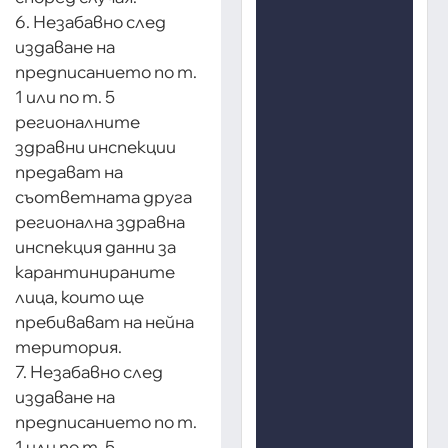
6. Незабавно след
издаване на
предписанието по т.
1 или по т. 5
регионалните
здравни инспекции
предават на
съответната друга
регионална здравна
инспекция данни за
карантинираните
лица, които ще
пребивават на нейна
територия.
7. Незабавно след
издаване на
предписанието по т.
1 или по т. 5