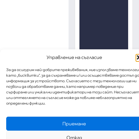
Управление на съгласие
За да осигурим най-добрите преживявания, ние използваме технологи
като „бисквитки“, за да съхраняваме и/или осъществяваме достъп д
информация за устройството. Съгласието с тези технологии ще ни
позволи да обработваме данни, като например поведение при
сърфиране или уникални идентификатори на този сайт. Несъгласие
или оттеглянето на съгласие може да повлияе неблагоприятно на
определени функции.
Приемане
Отказ