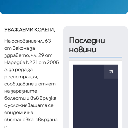
УВАЖАЕМИ КОЛЕГИ,
Последни
На основание чл. 63
новини
от Закона за
здравето, чл. 29 от
Наредба № 21 от 2005
г. за реда за
регистрация,
съобщаване и отчет
на заразните
болести и във връзка
с усложняващата се
епидемична
обстановка, свързана
с