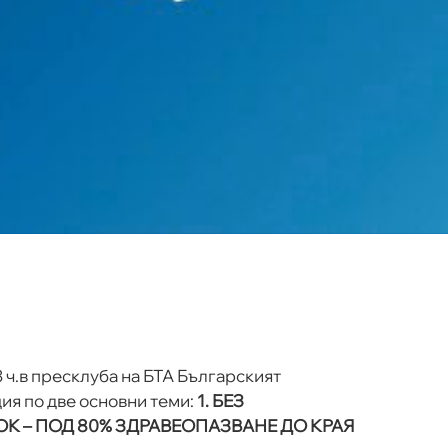
13 ч.в пресклуба на БТА Българският
я по две основни теми:
1. БЕЗ
К – ПОД 80% ЗДРАВЕОПАЗВАНЕ ДО КРАЯ