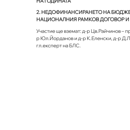
НА ГОДИНАТА
2. НЕДОФИНАНСИРАНЕТО НА БЮДЖЕТА
НАЦИОНАЛНИЯ РАМКОВ ДОГОВОР И
Участие ще вземат: д-р Цв.Райчинов – 
р Юл.Йорданов и д-р К.Еленски, д-р Д.Ле
гл.експерт на БЛС.