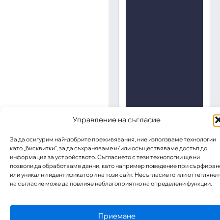
Управление на съгласие
За да осигурим най-добрите преживявания, ние използваме технологии
като „бисквитки“, за да съхраняваме и/или осъществяваме достъп до
информация за устройството. Съгласието с тези технологии ще ни
позволи да обработваме данни, като например поведение при сърфиран
или уникални идентификатори на този сайт. Несъгласието или оттеглянет
на съгласие може да повлияе неблагоприятно на определени функции.
Приемане