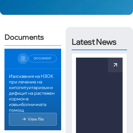
Documents
Latest News
DOCUMENT
Изисквания на НЗОК
при лечение на
хипопитуитаризъм и
дефицит на растежен
хормон в
извънболничната
помощ
View file