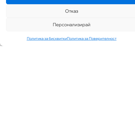
Отказ
Персонализирай
Политика за бисквитки
Политика за Поверителност
„АИППИМП –
Д-Р ТЕОДОР
ИЗДИМИРСКИ“
ТЪРСИ ЛЕКАР
ЗА КАБИНЕТ В
КВ.
СИМЕОНОВО
ГР. СОФИЯ
07/30/2026
NEWS
See More