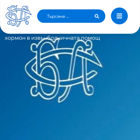
02/16/2026
CONSULTATION
Изисквания на НЗОК при лечение на
хипопитуитаризъм и дефицит на растежен
хормон в извънболничната помощ