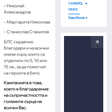
,
CAREERS
– Николай
NEWS
Александров
See More
– Маргарита Николова
– Станислав Станилов
БЛС сърдечно
благодари и на всички
онези хора, които са
отделили по 5, 10 или
15 лв., за да помогнат
на героите в бяло.
Кампанията е това,
което е благодарение
на съпричастността и
големите сърца на
всички Вас.