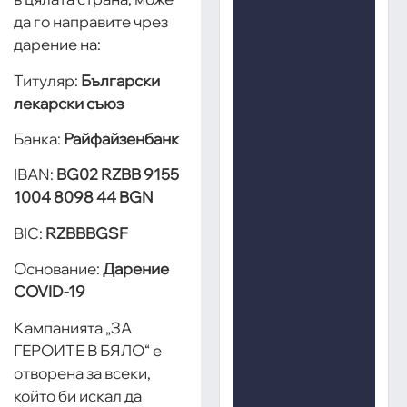
да го направите чрез
дарение на:
Титуляр:
Български
лекарски съюз
Банка:
Райфайзенбанк
IВАN:
BG02 RZBB 9155
1004 8098 44 BGN
BIC:
RZBBBGSF
Основание:
Дарение
COVID-19
Кампанията „ЗА
ГЕРОИТЕ В БЯЛО“ е
отворена за всеки,
който би искал да