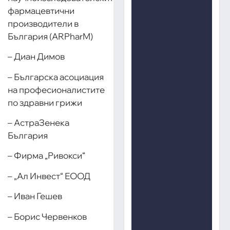
фармацевтични
производители в
България (ARPharM)
– Диан Димов
– Българска асоциация
на професионалистите
по здравни грижи
– АстраЗенека
България
– Фирма „Ривокси“
– „Ал Инвест“ ЕООД
– Иван Гешев
– Борис Червенков