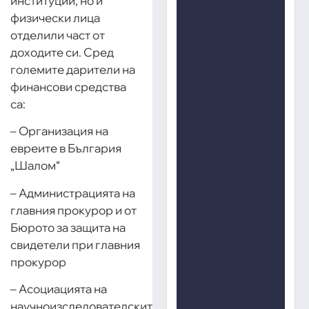
институции, но и
физически лица
отделили част от
доходите си. Сред
големите дарители на
финансови средства
са:
– Организация на
евреите в България
„Шалом“
– Администрацията на
главния прокурор и от
Бюрото за защита на
свидетели при главния
прокурор
– Асоциацията на
научноизследователските