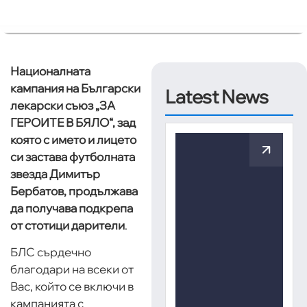
Националната
кампания на Български
Latest News
лекарски съюз „ЗА
ГЕРОИТЕ В БЯЛО“, зад
която с името и лицето
си застава футболната
звезда Димитър
Бербатов, продължава
да получава подкрепа
от стотици дарители
.
БЛС сърдечно
благодари на всеки от
Вас, който се включи в
кампанията с