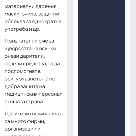
материални дарения:
маски, очила, защитни
облекла за еднократна
употреба и др.
Признателни сме за
щедростта на всички
онези дарители,
отдели средства, за да
подпомогнат в
осигуряването на по-
добра защита на
медицинския персонал
в цялата страна.
Дарители в кампанията
са много фирми,
организации и