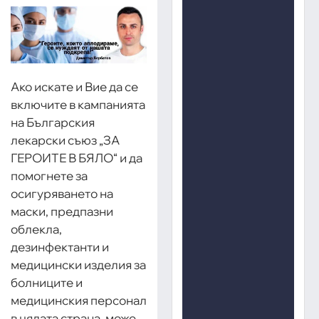
Ако искате и Вие да се
включите в кампанията
на Българския
лекарски съюз „ЗА
ГЕРОИТЕ В БЯЛО“ и да
помогнете за
осигуряването на
маски, предпазни
облекла,
дезинфектанти и
медицински изделия за
болниците и
медицинския персонал
в цялата страна, може