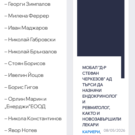
– Георги Зимпалов
– Милена Феррер
– Иван Маджаров
– Николай Габровски
– Николай Брънзалов
– Стоян Борисов
МОБАЛ "Д-Р
СТЕФАН
– Ивелин Йоцов
ЧЕРКЕЗОВ" АД
ТЪРСИ ДА
– Борис Гигов
НАЗНАЧИ
ЕНДОКРИНОЛОГ
– Орлин Марин и
И
„Енерджи“ЕООД
РЕВМАТОЛОГ,
КАКТО И
– Никола Константинов
НОВОЗАВЪРШИЛИ
ЛЕКАРИ
– Явор Нотев
08/05/2026
,
КАРИЕРИ