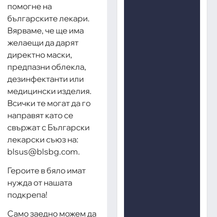
помогне на
българските лекари.
Вярваме, че ще има
желаещи да дарят
директно маски,
предпазни облекла,
дезинфектанти или
медицински изделия.
Всички те могат да го
направят като се
свържат с Български
лекарски съюз на:
blsus@blsbg.com.
Героите в бяло имат
нужда от нашата
подкрепа!
Само заедно можем да