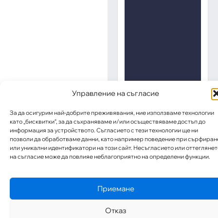
Управление на съгласие
За да осигурим най-добрите преживявания, ние използваме технологии
като „бисквитки“, за да съхраняваме и/или осъществяваме достъп до
информация за устройството. Съгласието с тези технологии ще ни
позволи да обработваме данни, като например поведение при сърфиран
или уникални идентификатори на този сайт. Несъгласието или оттеглянет
на съгласие може да повлияе неблагоприятно на определени функции.
Приемане
Отказ