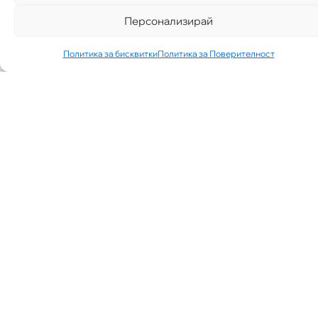
Персонализирай
Политика за бисквитки
Политика за Поверителност
„АИППИМП –
Д-Р ТЕОДОР
ИЗДИМИРСКИ“
ТЪРСИ ЛЕКАР
ЗА КАБИНЕТ В
КВ.
СИМЕОНОВО
ГР. СОФИЯ
07/30/2026
NEWS
See More