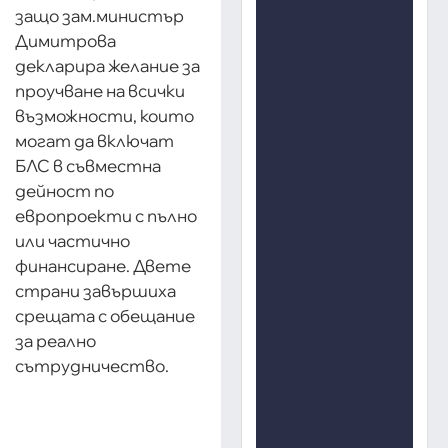
защо зам.министър
Димитрова
декларира желание за
проучване на всички
възможности, които
могат да включат
БЛС в съвместна
дейност по
европроекти с пълно
или частично
финансиране. Двете
страни завършиха
срещата с обещание
за реално
сътрудничество.