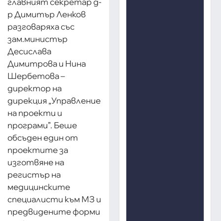
главният секретар д-
р Димитър Ленков
разговаряха със
зам.министър
Десислава
Димитрова и Нина
Шербетова –
директор на
дирекция „Управление
на проекти и
програми”. Беше
обсъден един от
проектите за
изготвяне на
регистър на
медицинските
специалисти към МЗ и
предвидените форми