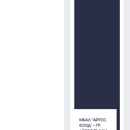
МБАЛ ''АЙТОС
ЕООД'' – ГР.