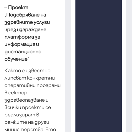
–
Проект
„Подобряване на
здравните услуги
чрез изграждане
платформа за
информация и
дистанционно
обучение”
Както е известно,
липсват конкретни
оперативни програми
в сектор
здравеопазване и
всички проекти се
реализират в
рамките на други
министерства. Ето