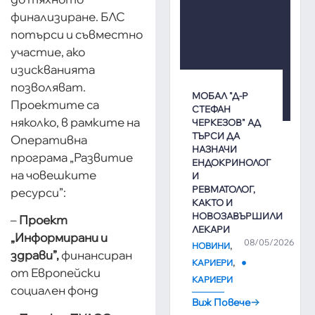
финализиране. БЛС
потърси и съвместно
участие, ако
изискванията
позволяват.
МОБАЛ "Д-Р
Проектите са
СТЕФАН
няколко, в рамките на
ЧЕРКЕЗОВ" АД
ТЪРСИ ДА
Оперативна
НАЗНАЧИ
програма „Развитие
ЕНДОКРИНОЛОГ
на човешките
И
РЕВМАТОЛОГ,
ресурси”:
КАКТО И
НОВОЗАВЪРШИЛИ
–
Проект
ЛЕКАРИ
„Информирани и
08/05/2026
,
НОВИНИ
здрави”
,
финансиран
,
КАРИЕРИ
от Европейски
КАРИЕРИ
социален фонд
Виж Повече