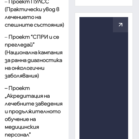
–
Проект
ПУЛСС
(Практически увод в
лечението на
спешните състояния)
–
Проект “СПРИ и се
прегледай”
(Национална кампания
за ранна диагностика
на онкологични
заболявания)
– Проект
„Aкредитация на
лечебните заведения
и продължителното
обучение на
медицинския
персонал”