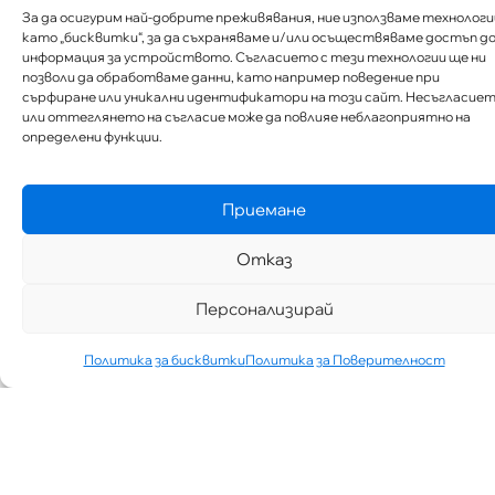
За да осигурим най-добрите преживявания, ние използваме технологи
като „бисквитки“, за да съхраняваме и/или осъществяваме достъп д
информация за устройството. Съгласието с тези технологии ще ни
позволи да обработваме данни, като например поведение при
сърфиране или уникални идентификатори на този сайт. Несъгласие
или оттеглянето на съгласие може да повлияе неблагоприятно на
определени функции.
„АИППИМП –
Д-Р ТЕОДОР
ИЗДИМИРСКИ“
ТЪРСИ ЛЕКАР
Приемане
ЗА КАБИНЕТ В
КВ.
Отказ
СИМЕОНОВО
ГР. СОФИЯ
Персонализирай
07/30/2026
НОВИНИ
Виж Повече
Политика за бисквитки
Политика за Поверителност