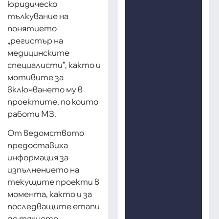
юридическо
тълкувание на
понятието
„регистър на
медицинските
специалисти”, както и
мотивите за
включването му в
проектите, по които
работи МЗ.
От ведомството
предоставиха
информация за
изпълнението на
текущите проекти в
момента, както и за
последващите етапи
до тяхното