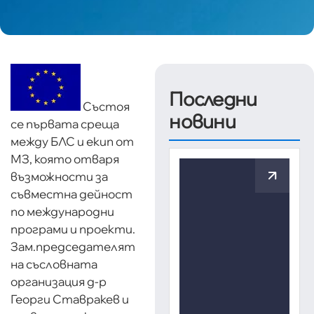
Последни
Състоя
новини
се първата среща
между БЛС и екип от
МЗ, която отваря
възможности за
съвместна дейност
по международни
програми и проекти.
Зам.председателят
на съсловната
организация д-р
Георги Ставракев и