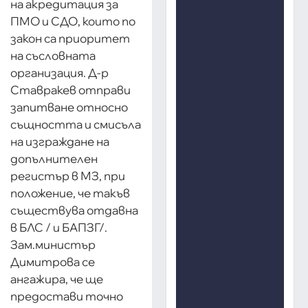
на акредитация за
ПМО и СДО, които по
закон са приоритет
на съсловната
организация. Д-р
Ставракев отправи
запитване относно
същността и смисъла
на изграждане на
допълнителен
регистър в МЗ, при
положение, че такъв
съществува отдавна
в БЛС / и БАПЗГ/.
Зам.министър
Димитрова се
ангажира, че ще
предостави точно