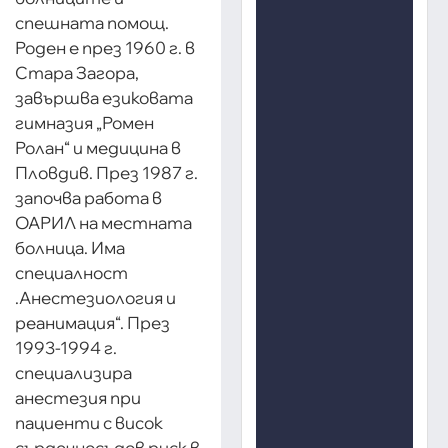
спешната помощ.
Роден е през 1960 г. в
Стара Загора,
завършва езиковата
гимназия „Ромен
Ролан“ и медицина в
Пловдив. През 1987 г.
започва работа в
ОАРИЛ на местната
болница. Има
специалност
.Анестезиология и
реанимация“. През
1993-1994 г.
специализира
анестезия при
пациенти с висок
сърдечносъдов риск в