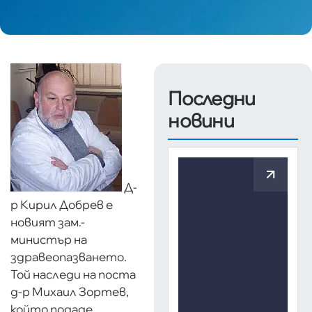
Последни
новини
Д-
р Кирил Добрев е
новият зам.-
министър на
здравеопазването.
Той наследи на поста
д-р Михаил Зортев,
който подаде