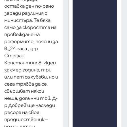
оставка ден по-рано
заради различия с
министъра. Те бяха
само за скоростта на
провеждане на
реформите, поясни за
в.„24 часа „ д-р
Стефан
Константинов. Идеи
за след година, три
или пет са хубави, но и
сега трябва да се
свършват някои
неща, допълни той. Д-
р Добрев ще наследи
ресора на своя
предшественик –
болниците и