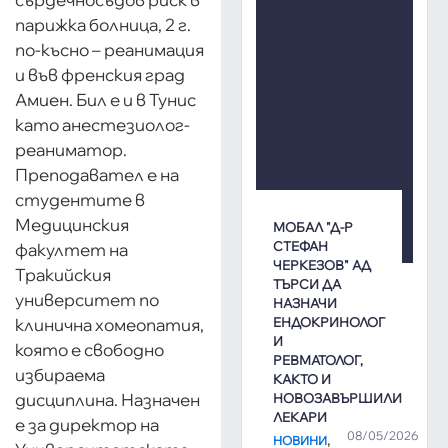
парижка болница, 2 г.
по-късно – реанимация
и във френския град
Амиен. Бил е и в Тунис
като анестезиолог-
реаниматор.
Преподавател е на
студентите в
Медицинския
МОБАЛ "Д-Р
СТЕФАН
факултет на
ЧЕРКЕЗОВ" АД
Тракийския
ТЪРСИ ДА
университет по
НАЗНАЧИ
клинична хомеопатия,
ЕНДОКРИНОЛОГ
И
която е свободно
РЕВМАТОЛОГ,
избираема
КАКТО И
дисциплина. Назначен
НОВОЗАВЪРШИЛИ
ЛЕКАРИ
е за директор на
08/05/2026
,
НОВИНИ