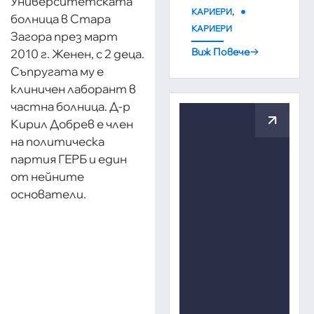
Университетската
,
КАРИЕРИ
болница в Стара
КАРИЕРИ
Загора през март
Виж Повече
2010 г. Женен, с 2 деца.
Съпругата му е
клиничен лаборант в
частна болница. Д-р
Кирил Добрев е член
на политическа
партия ГЕРБ и един
от нейните
основатели.