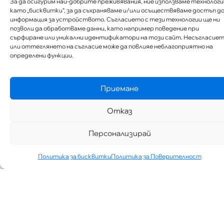
За да осигурим най-добрите преживявания, ние използваме технологи
като „бисквитки“, за да съхраняваме и/или осъществяваме достъп д
информация за устройството. Съгласието с тези технологии ще ни
позволи да обработваме данни, като например поведение при
сърфиране или уникални идентификатори на този сайт. Несъгласие
или оттеглянето на съгласие може да повлияе неблагоприятно на
определени функции.
Приемане
Отказ
Персонализирай
Политика за бисквитки
Политика за Поверителност
„АИППИМП –
Д-Р ТЕОДОР
ИЗДИМИРСКИ“