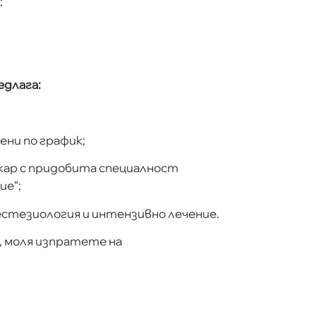
;
длага:
ени по график;
кар с придобита специалност
ие“;
естезиология и интензивно лечение.
, моля изпратете на