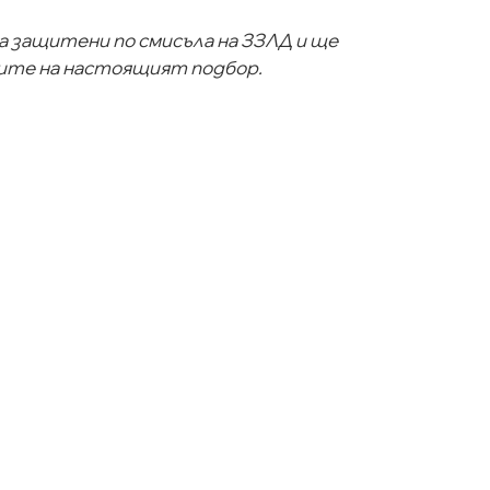
са защитени по смисъла на ЗЗЛД и ще
лите на настоящият подбор.