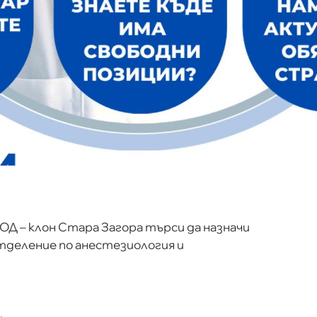
Д – клон Стара Загора търси да назначи
Отделение по анестезиология и