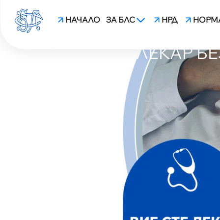
НАЧАЛО
ЗА БЛС
НРД
НОРМ
„МБАЛ - МК СВ. ИВА
НАЗНАЧИ ЛЕКАР Б
blsbg.com