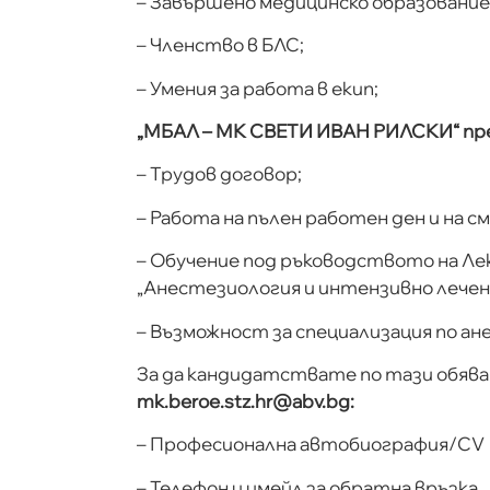
– Завършено медицинско образование
– Членство в БЛС;
– Умения за работа в екип;
„МБАЛ – МК СВЕТИ ИВАН РИЛСКИ“ пре
– Трудов договор;
– Работа на пълен работен ден и на см
– Обучение под ръководството на Ле
„Анестезиология и интензивно лечен
– Възможност за специализация по ан
За да кандидатствате по тази обява
mk.beroe.stz.hr@abv.bg:
– Професионална автобиография/CV
– Телефон и имейл за обратна връзка