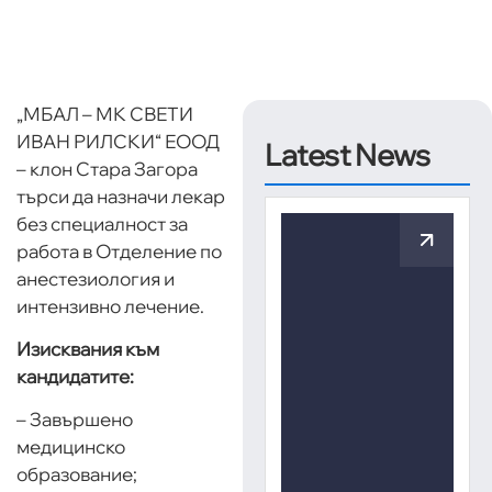
„МБАЛ – МК СВЕТИ
ИВАН РИЛСКИ“ ЕООД
Latest News
– клон Стара Загора
търси да назначи лекар
без специалност за
работа в Отделение по
анестезиология и
интензивно лечение.
Изисквания към
кандидатите:
– Завършено
медицинско
образование;