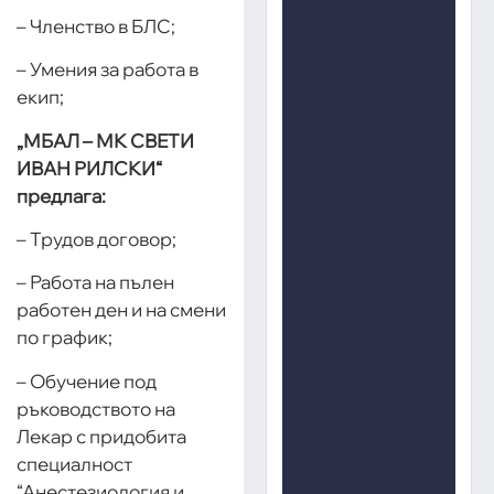
– Членство в БЛС;
– Умения за работа в
екип;
„МБАЛ – МК СВЕТИ
ИВАН РИЛСКИ“
предлага:
– Трудов договор;
– Работа на пълен
работен ден и на смени
по график;
– Обучение под
ръководството на
Лекар с придобита
специалност
“Анестезиология и