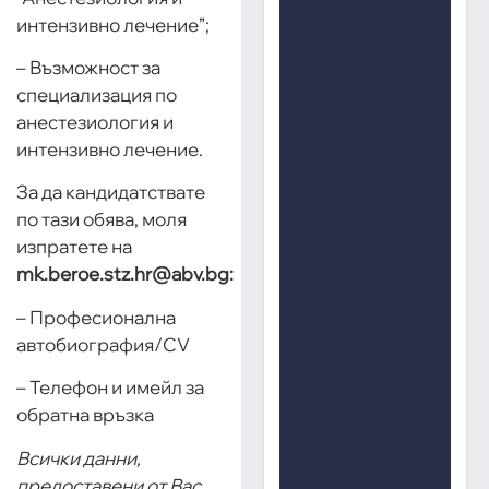
интензивно лечение”;
– Възможност за
специализация по
анестезиология и
интензивно лечение.
За да кандидатствате
по тази обява, моля
изпратете на
mk.beroe.stz.hr@abv.bg:
– Професионална
автобиография/CV
– Телефон и имейл за
обратна връзка
Всички данни,
предоставени от Вас,