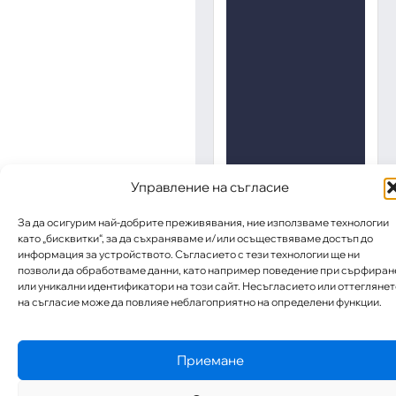
Управление на съгласие
За да осигурим най-добрите преживявания, ние използваме технологии
като „бисквитки“, за да съхраняваме и/или осъществяваме достъп до
информация за устройството. Съгласието с тези технологии ще ни
позволи да обработваме данни, като например поведение при сърфиран
или уникални идентификатори на този сайт. Несъгласието или оттеглянет
на съгласие може да повлияе неблагоприятно на определени функции.
Приемане