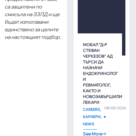
са защитени по
смисъла на ЗЗЛД и ще
бъдат използвани
единствено за целите
на настоящият подбор.
МОБАЛ "Д-Р
СТЕФАН
ЧЕРКЕЗОВ" АД
ТЪРСИ ДА
НАЗНАЧИ
ЕНДОКРИНОЛОГ
И
РЕВМАТОЛОГ,
КАКТО И
НОВОЗАВЪРШИЛИ
ЛЕКАРИ
08/05/2026
,
CAREERS
,
КАРИЕРИ
NEWS
See More