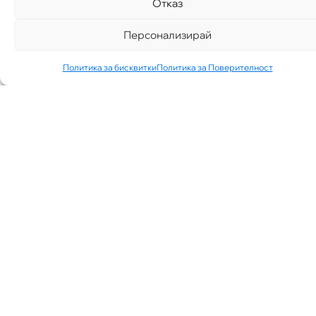
Отказ
Персонализирай
Политика за бисквитки
Политика за Поверителност
„АИППИМП –
Д-Р ТЕОДОР
ИЗДИМИРСКИ“
ТЪРСИ ЛЕКАР
ЗА КАБИНЕТ В
КВ.
СИМЕОНОВО
ГР. СОФИЯ
07/30/2026
NEWS
See More