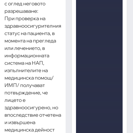
с оглед неговото
разрешаване:
При проверка на
здравноосигурителния
статус на пациента, в
момента на прегледа
или лечението, в
информационната
система на НАП,
изпълнителите на
медицинска помощ/
ИМП/ получават
потвърждение, че
лицето е
здравноосигурено, но
впоследствие отчетена
и извършена
медицинска дейност