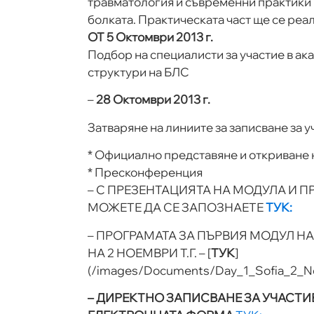
травматология и съвременни практики 
болката. Практическата част ще се реа
ОТ 5 Октомври 2013 г.
Подбор на специалисти за участие в а
структури на БЛС
–
28 Октомври 2013 г.
Затваряне на линиите за записване за у
* Официално представяне и откриване 
* Пресконференция
– С ПРЕЗЕНТАЦИЯТА НА МОДУЛА И ПР
МОЖЕТЕ ДА СЕ ЗАПОЗНАЕТЕ
ТУК:
– ПРОГРАМАТА ЗА ПЪРВИЯ МОДУЛ НА
НА 2 НОЕМВРИ Т.Г. – [
ТУК
]
(/images/Documents/Day_1_Sofia_2_
– ДИРЕКТНО ЗАПИСВАНЕ ЗА УЧАСТИ