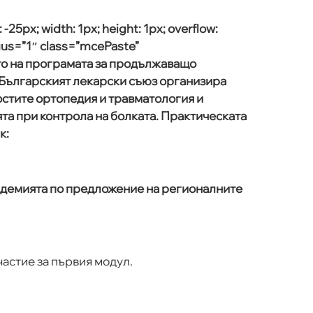
: -25px; width: 1px; height: 1px; overflow:
ogus=”1″ class=”mcePaste”
то на програмата за продължаващо
 Българският лекарски съюз организира
стите ортопедия и травматология и
та при контрола на болката. Практическата
к:
кадемията по предложение на регионалните
частие за първия модул.