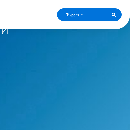
 ОТ
 И