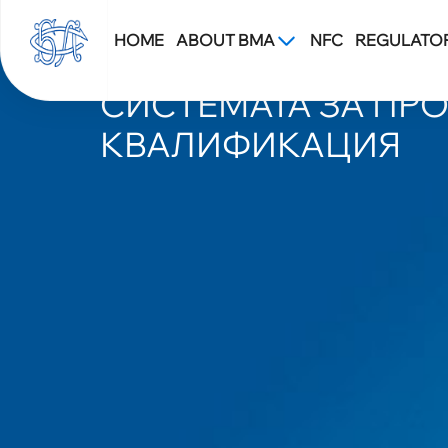
HOME
ABOUT BMA
NFC
REGULATO
БЛС СТАРТИРА ПЪР
СИСТЕМАТА ЗА ПР
КВАЛИФИКАЦИЯ
Blsbg.Com