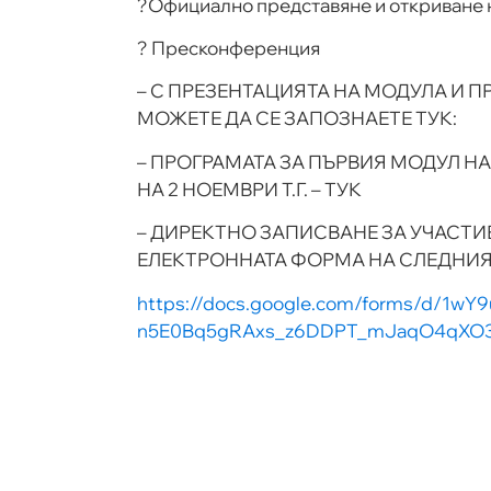
?Официално представяне и откриване 
? Пресконференция
– С ПРЕЗЕНТАЦИЯТА НА МОДУЛА И ПР
МОЖЕТЕ ДА СЕ ЗАПОЗНАЕТЕ ТУК:
– ПРОГРАМАТА ЗА ПЪРВИЯ МОДУЛ НА
НА 2 НОЕМВРИ Т.Г. – ТУК
– ДИРЕКТНО ЗАПИСВАНЕ ЗА УЧАСТИ
ЕЛЕКТРОННАТА ФОРМА НА СЛЕДНИЯ
https://docs.google.com/forms/d/1wY9
n5E0Bq5gRAxs_z6DDPT_mJaqO4qXO35c