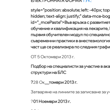
ЕЛЕКТРОННАТА ФОРМА
ТУК:
style=”position: absolute; left: -40px; top
hidden; text-align: justify;” data-mce-b
id=”_mcePaste”>Във връзка с развитие
обучение и квалификация на лекарите,
първия обучителен модул по специално
съвременни практики в анестезиология
част ще се реализира по следния графи
ОТ
5 Октомври 2013 г.
Подбор на специалисти за участие в а
структури на БЛС
?
28 Ок
__томври 2013 г.
Затваряне на линиите за записване за у
?
01 Ноември 2013 г.