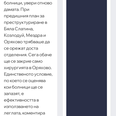
болници, увери отново
дамата. При
предишния план за
преструктуриране в
Бяла Слатина,
Козлодуй, Мездра и
Оряхово трябваше да
се орежат доста
отделения. Сега обаче
ще се закрие само
хирургията в Оряхово.
Единственото условие,
по което се оценява
кои болници ще се
запазят, е
ефективността в
използването на
леглата, коментира