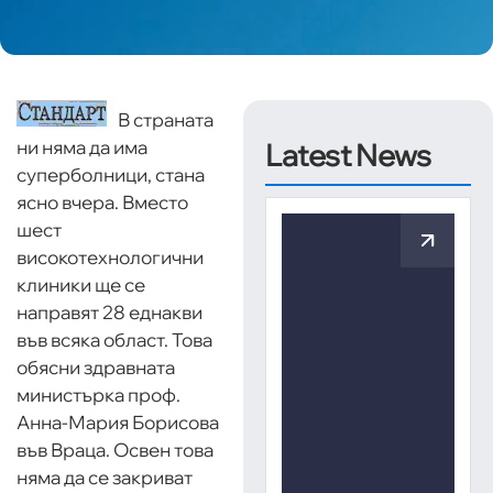
В страната
ни няма да има
Latest News
суперболници, стана
ясно вчера. Вместо
шест
високотехнологични
клиники ще се
направят 28 еднакви
във всяка област. Това
обясни здравната
министърка проф.
Анна-Мария Борисова
във Враца. Освен това
няма да се закриват