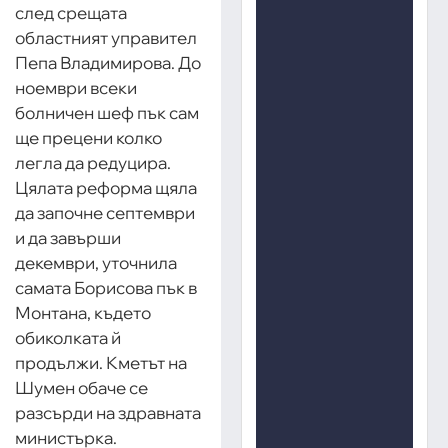
след срещата
областният управител
Пепа Владимирова. До
ноември всеки
болничен шеф пък сам
ще прецени колко
легла да редуцира.
Цялата реформа щяла
да започне септември
и да завърши
декември, уточнила
самата Борисова пък в
Монтана, където
обиколката й
продължи. Кметът на
Шумен обаче се
разсърди на здравната
министърка.