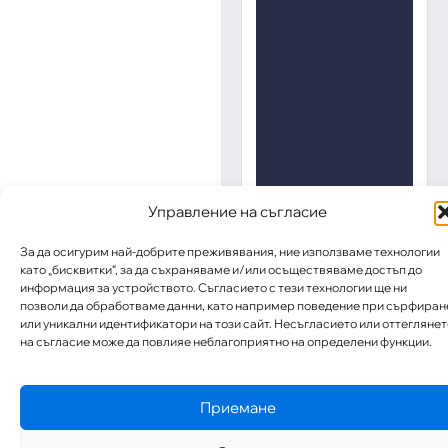
Управление на съгласие
За да осигурим най-добрите преживявания, ние използваме технологии
като „бисквитки“, за да съхраняваме и/или осъществяваме достъп до
информация за устройството. Съгласието с тези технологии ще ни
позволи да обработваме данни, като например поведение при сърфиран
или уникални идентификатори на този сайт. Несъгласието или оттеглянет
на съгласие може да повлияе неблагоприятно на определени функции.
Приемане