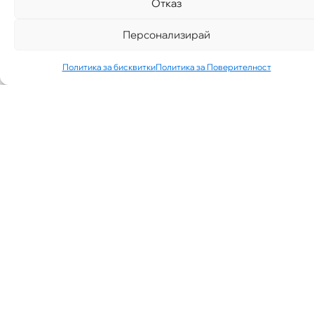
Отказ
Персонализирай
Политика за бисквитки
Политика за Поверителност
„АИППИМП –
Д-Р ТЕОДОР
ИЗДИМИРСКИ“
ТЪРСИ ЛЕКАР
ЗА КАБИНЕТ В
КВ.
СИМЕОНОВО
ГР. СОФИЯ
07/30/2026
NEWS
See More