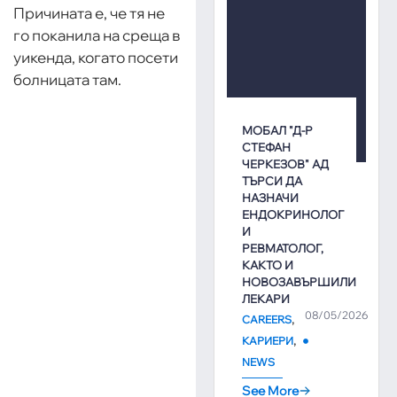
Причината е, че тя не
го поканила на среща в
уикенда, когато посети
болницата там.
МОБАЛ "Д-Р
СТЕФАН
ЧЕРКЕЗОВ" АД
ТЪРСИ ДА
НАЗНАЧИ
ЕНДОКРИНОЛОГ
И
РЕВМАТОЛОГ,
КАКТО И
НОВОЗАВЪРШИЛИ
ЛЕКАРИ
08/05/2026
,
CAREERS
,
КАРИЕРИ
NEWS
See More