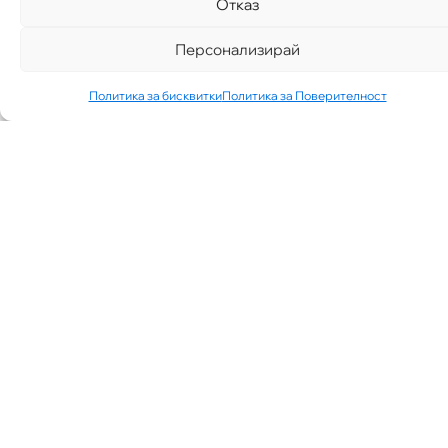
Отказ
Персонализирай
Политика за бисквитки
Политика за Поверителност
„АИППИМП –
Д-Р ТЕОДОР
ИЗДИМИРСКИ“
ТЪРСИ ЛЕКАР
ЗА КАБИНЕТ В
КВ.
СИМЕОНОВО
ГР. СОФИЯ
07/30/2026
NEWS
See More