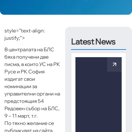
style=”text-align:
justify;”>
Latest News
В централата на БЛС
бяха получени две
писма, в които УС на РК
Русе и РК София
издигат свои
номинации за
управителни органи на
предстоящия 54
Редовен събор на БЛС,
9 – 11 март, т.г.
По тяхно желание се
публикуват на сайта.