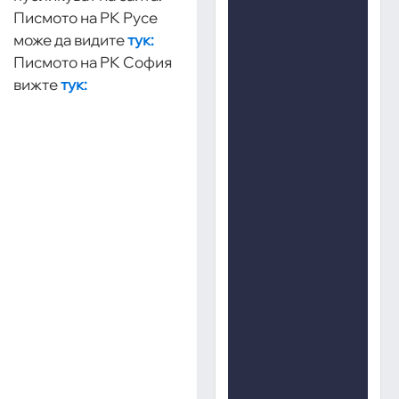
Писмото на РК Русе
може да видите
тук:
Писмото на РК София
вижте
тук: