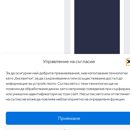
Управление на съгласие
За да осигурим най-добрите преживявания, ние използваме технологии
като „бисквитки“, за да съхраняваме и/или осъществяваме достъп до
информация за устройството. Съгласието с тези технологии ще ни
позволи да обработваме данни, като например поведение при сърфиран
или уникални идентификатори на този сайт. Несъгласието или оттеглянет
на съгласие може да повлияе неблагоприятно на определени функции.
Приемане