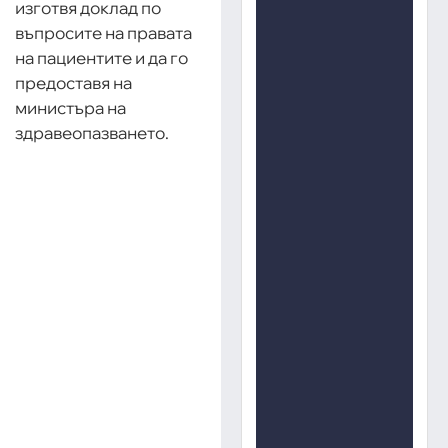
изготвя доклад по
въпросите на правата
на пациентите и да го
предоставя на
министъра на
здравеопазването.