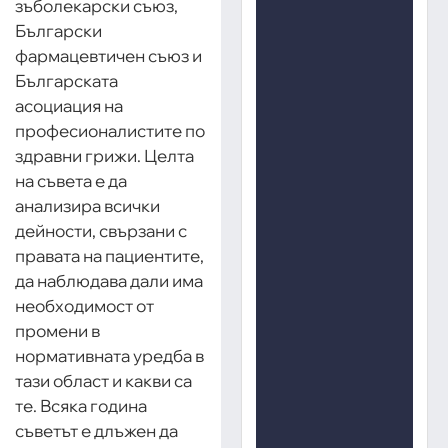
зъболекарски съюз,
Български
фармацевтичен съюз и
Българската
асоциация на
професионалистите по
здравни грижи. Целта
на съвета е да
анализира всички
дейности, свързани с
правата на пациентите,
да наблюдава дали има
необходимост от
промени в
нормативната уредба в
тази област и какви са
те. Всяка година
съветът е длъжен да