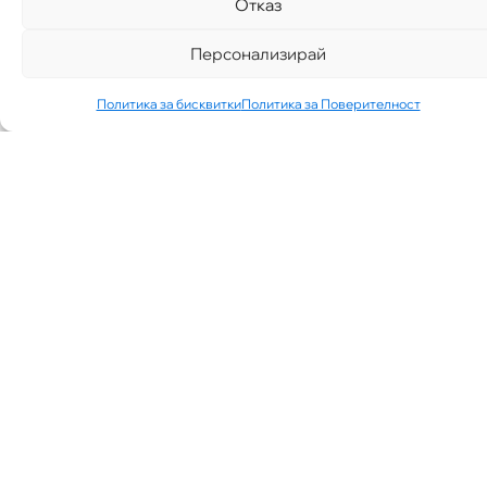
Отказ
Персонализирай
Политика за бисквитки
Политика за Поверителност
„АИППИМП –
Д-Р ТЕОДОР
ИЗДИМИРСКИ“
ТЪРСИ ЛЕКАР
ЗА КАБИНЕТ В
КВ.
СИМЕОНОВО
ГР. СОФИЯ
07/30/2026
NEWS
See More