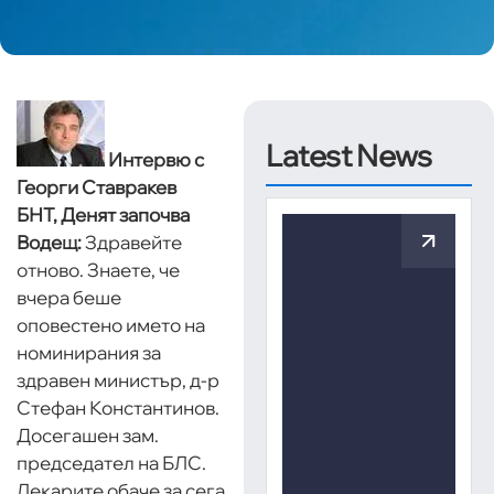
Latest News
Интервю с
Георги Ставракев
БНТ, Денят започва
Водещ:
Здравейте
отново. Знаете, че
вчера беше
оповестено името на
номинирания за
здравен министър, д-р
Стефан Константинов.
Досегашен зам.
председател на БЛС.
Лекарите обаче за сега