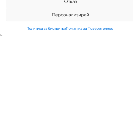
Отказ
Персонализирай
Политика за бисквитки
Политика за Поверителност
„АИППИМП –
Д-Р ТЕОДОР
ИЗДИМИРСКИ“
ТЪРСИ ЛЕКАР
ЗА КАБИНЕТ В
КВ.
СИМЕОНОВО
ГР. СОФИЯ
07/30/2026
NEWS
See More