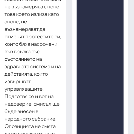
не възнамеряват, поне
това което излиза като
анонс, не
възнамеряват да
отменят протестите си,
които бяха насрочени
във връзка със
състоянието на
здравната система и на
действията, които
извършват
управляващите.
Подготвя се и вот на
недоверие, смисъл ще
бъде внесен в
народното събрание.
Опозицията не смята
да се отказва от него.