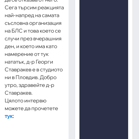
Сега търсим реакцията
най-напред на самата
съсловна организация
на БЛС и това което се
случи през вчерашния
ден, и което има като
намерение от тук
нататък, д-р Георги
Ставракев е в студиото
ни в Пловдив. Добро
утро, здравейте д-р
Ставракев.
Цялото интервю
можете да прочетете
тук: