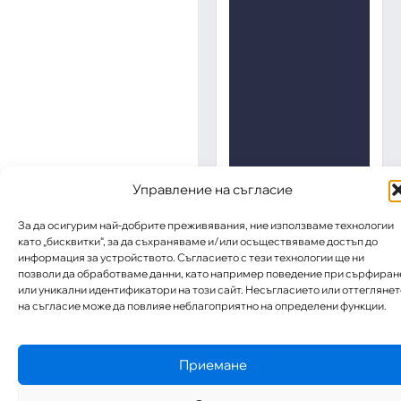
Управление на съгласие
За да осигурим най-добрите преживявания, ние използваме технологии
като „бисквитки“, за да съхраняваме и/или осъществяваме достъп до
информация за устройството. Съгласието с тези технологии ще ни
позволи да обработваме данни, като например поведение при сърфиран
или уникални идентификатори на този сайт. Несъгласието или оттеглянет
на съгласие може да повлияе неблагоприятно на определени функции.
Приемане