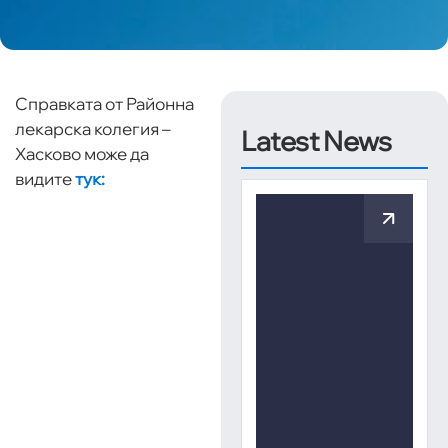
Справката от Районна
лекарска колегия –
Latest News
Хасково може да
видите
тук: