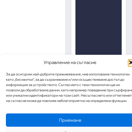
Управление на съгласие
За да осигурим най-добрите преживявания, ние използваме технологии
като „бисквитки“, за да съхраняваме и/или осъществяваме достъп до
информация за устройството. Съгласието с тези технологии ще ни
позволи да обработваме данни, като например поведение при сърфиран
или уникални идентификатори на този сайт. Несъгласието или оттеглянет
на съгласие може да повлияе неблагоприятно на определени функции.
Приемане