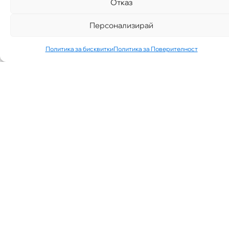
Отказ
Персонализирай
Политика за бисквитки
Политика за Поверителност
„АИППИМП –
Д-Р ТЕОДОР
ИЗДИМИРСКИ“
ТЪРСИ ЛЕКАР
ЗА КАБИНЕТ В
КВ.
СИМЕОНОВО
ГР. СОФИЯ
07/30/2026
NEWS
See More