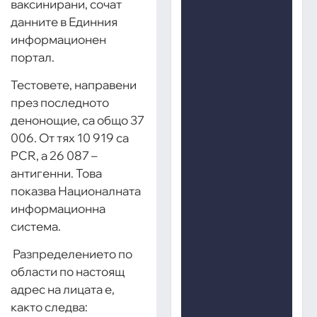
ваксинирани, сочат
данните в Единния
информационен
портал.
Тестовете, направени
през последното
денонощие, са общо 37
006. От тях 10 919 са
PCR, а 26 087 –
антигенни. Това
показва Националната
информационна
система.
Разпределението по
области по настоящ
адрес на лицата е,
както следва: