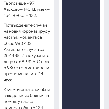
Търговище – 97;
Хасково – 143; Шумен –
154; Ямбол – 132.
Потвърдените случаи
на новия коронавирус у
нас към момента са
общо 980 402.
Активните случаи са
257 488. Излекуваните
лица са 689 326. От тях
5 980 са регистрирани
през изминалите 24
часа.
Към момента в лечебни
заведения за болнична
помощ у нас се
намират общо 6 124