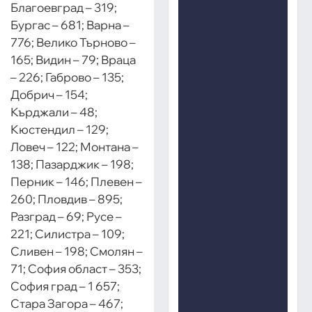
Благоевград – 319;
Бургас – 681; Варна –
776; Велико Търново –
165; Видин – 79; Враца
– 226; Габрово – 135;
Добрич – 154;
Кърджали – 48;
Кюстендил – 129;
Ловеч – 122; Монтана –
138; Пазарджик – 198;
Перник – 146; Плевен –
260; Пловдив – 895;
Разград – 69; Русе –
221; Силистра – 109;
Сливен – 198; Смолян –
71; София област – 353;
София град – 1 657;
Стара Загора – 467;