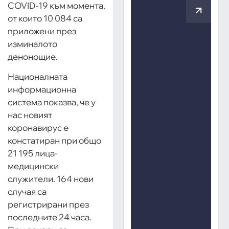
COVID-19 към момента,
от които 10 084 са
приложени през
изминалото
денонощие.
Националната
информационна
система показва, че у
нас новият
коронавирус е
констатиран при общо
21 195 лица-
медицински
служители. 164 нови
случая са
регистрирани през
последните 24 часа.