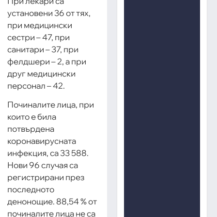
При лекари са
установени 36 от тях,
при медицински
сестри – 47, при
санитари – 37, при
фелдшери – 2, а при
друг медицински
персонал – 42.
Починалите лица, при
които е била
потвърдена
коронавирусната
инфекция, са 33 588.
Нови 96 случая са
регистрирани през
последното
денонощие. 88,54 % от
починалите лица не са