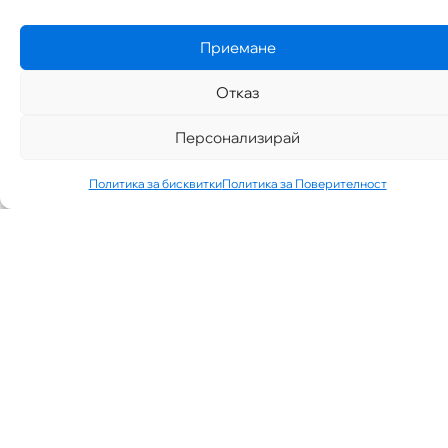
Д-Р ТЕОДОР
ИЗДИМИРСКИ“
Приемане
ТЪРСИ ЛЕКАР
ЗА КАБИНЕТ В
КВ.
Отказ
СИМЕОНОВО
ГР. СОФИЯ
Персонализирай
07/30/2026
NEWS
See More
Политика за бисквитки
Политика за Поверителност