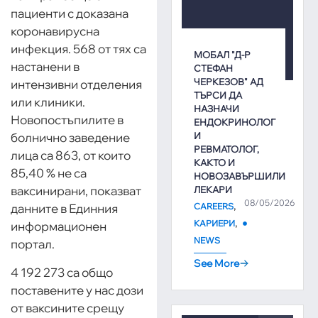
пациенти с доказана
коронавирусна
инфекция. 568 от тях са
МОБАЛ "Д-Р
настанени в
СТЕФАН
ЧЕРКЕЗОВ" АД
интензивни отделения
ТЪРСИ ДА
или клиники.
НАЗНАЧИ
Новопостъпилите в
ЕНДОКРИНОЛОГ
И
болнично заведение
РЕВМАТОЛОГ,
лица са 863, от които
КАКТО И
85,40 % не са
НОВОЗАВЪРШИЛИ
ваксинирани, показват
ЛЕКАРИ
08/05/2026
,
CAREERS
данните в Единния
,
КАРИЕРИ
информационен
NEWS
портал.
See More
4 192 273 са общо
поставените у нас дози
от ваксините срещу