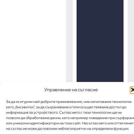
Управление на съгласие
За да осигурим най-добрите преживявания, ние използваме технологии
като „бисквитки“, за да съхраняваме и/или осъществяваме достъп до
информация за устройството. Съгласието с тези технологии ще ни
позволи да обработваме данни, като например поведение при сърфиран
или уникални идентификатори на този сайт. Несъгласието или оттеглянет
на съгласие може да повлияе неблагоприятно на определени функции.
„АИППИМП –