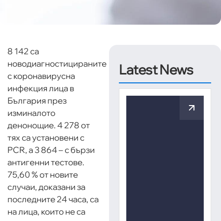
8 142 са
новодиагностицираните
Latest News
с коронавирусна
инфекция лица в
България през
изминалото
денонощие. 4 278 от
тях са установени с
PCR, а 3 864 – с бързи
антигенни тестове.
75,60 % от новите
случаи, доказани за
последните 24 часа, са
на лица, които не са