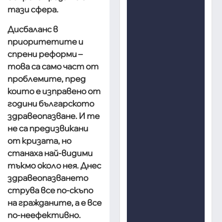
тази сфера.
Дисбаланс в
приоритетите и
спрени реформи –
това са само част от
проблемите, пред
които е изправено от
години българското
здравеопазване. И те
не са предизвикани
от кризата, но
станаха най-видими
тъкмо около нея. Днес
здравеопазването
струва все по-скъпо
на гражданите, а е все
по-неефективно.