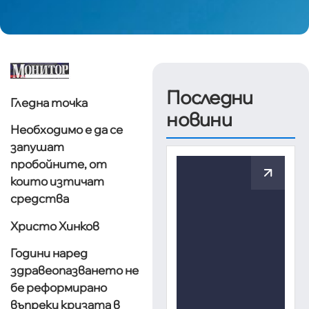
Последни
Гледна точка
новини
Необходимо е да се
запушат
пробойните, от
които изтичат
средства
Христо Хинков
Години наред
здравеопазването не
бе реформирано
въпреки кризата в