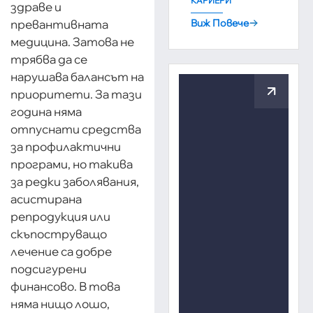
КАРИЕРИ
здраве и
превантивната
Виж Повече
медицина. Затова не
трябва да се
нарушава балансът на
приоритети. За тази
година няма
отпуснати средства
за профилактични
програми, но такива
за редки заболявания,
асистирана
репродукция или
скъпоструващо
лечение са добре
подсигурени
финансово. В това
няма нищо лошо,