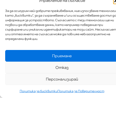
Управление на съгласие
За да осигурим най-добрите преживявания, ние използваме технологи
като „бисквитки“, за да съхраняваме и/или осъществяваме достъп д
информация за устройството. Съгласието с тези технологии ще ни
позволи да обработваме данни, като например поведение при
сърфиране или уникални идентификатори на този сайт. Несъгласие
или оттеглянето на съгласие може да повлияе неблагоприятно на
определени функции.
Приемане
Отказ
Персонализирай
Политика за бисквитки
Политика за Поверителност