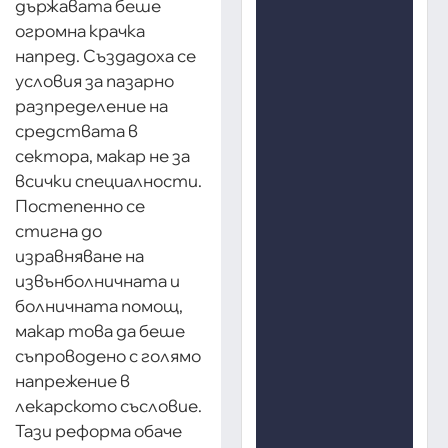
държавата беше
огромна крачка
напред. Създадоха се
условия за пазарно
разпределение на
средствата в
сектора, макар не за
всички специалности.
Постепенно се
стигна до
изравняване на
извънболничната и
болничната помощ,
макар това да беше
съпроводено с голямо
напрежение в
лекарското съсловие.
Тази реформа обаче