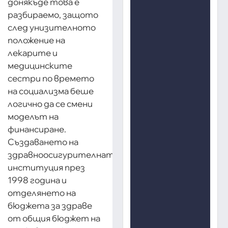
донякъде това е
разбираемо, защото
след унизителното
положение на
лекарите и
медицинските
сестри по времето
на социализма беше
логично да се смени
моделът на
финансиране.
Създаването на
здравноосигурителната
институция през
1998 година и
отделянето на
бюджета за здраве
от общия бюджет на