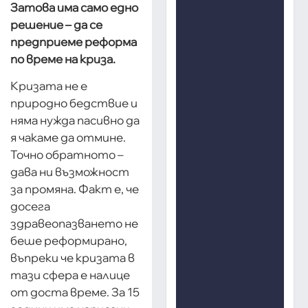
Затова има само едно
решение – да се
предприеме реформа
по време на криза.
Кризата не е
природно бедствие и
няма нужда пасивно да
я чакаме да отмине.
Точно обратното –
дава ни възможност
за промяна. Факт е, че
досега
здравеопазването не
беше реформирано,
въпреки че кризата в
тази сфера е налице
от доста време. За 15