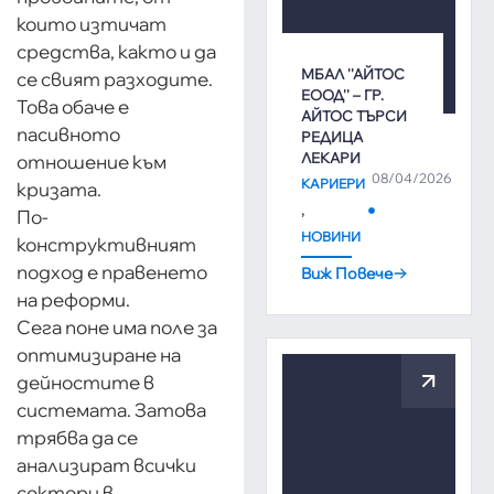
които изтичат
средства, както и да
МБАЛ ''АЙТОС
се свият разходите.
ЕООД'' – ГР.
Това обаче е
АЙТОС ТЪРСИ
пасивното
РЕДИЦА
ЛЕКАРИ
отношение към
08/04/2026
КАРИЕРИ
кризата.
,
По-
НОВИНИ
конструктивният
подход е правенето
Виж Повече
на реформи.
Сега поне има поле за
оптимизиране на
дейностите в
системата. Затова
трябва да се
анализират всички
сектори в