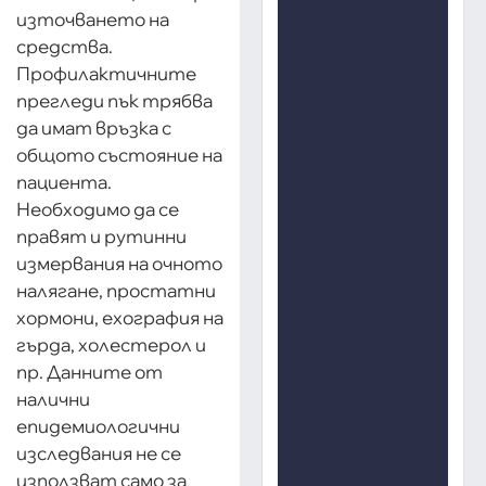
източването на
средства.
Профилактичните
прегледи пък трябва
да имат връзка с
общото състояние на
пациента.
Необходимо да се
правят и рутинни
измервания на очното
налягане, простатни
хормони, ехография на
гърда, холестерол и
пр. Данните от
налични
епидемиологични
изследвания не се
използват само за