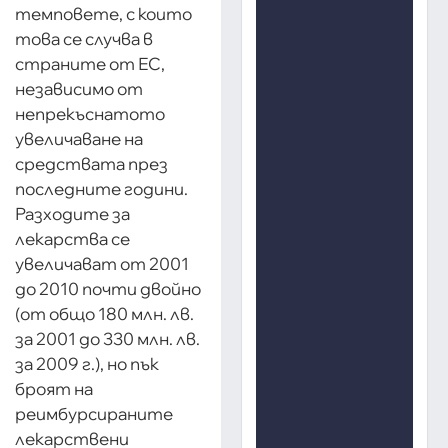
темповете, с които
това се случва в
страните от ЕС,
независимо от
непрекъснатото
увеличаване на
средствата през
последните години.
Разходите за
лекарства се
увеличават от 2001
до 2010 почти двойно
(от общо 180 млн. лв.
за 2001 до 330 млн. лв.
за 2009 г.), но пък
броят на
реимбурсираните
лекарствени