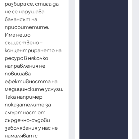
разбира се, стига да
не се нарушава
балансът на
приоритетите.
Има нещо
съществено –
концентрирането на
ресурс в няколко
направления не
повишава
ефективността на
медицинските услуги.
Така например
показателите за
смъртност от
сърдечно-съдови
заболявания у нас не
намаляват с