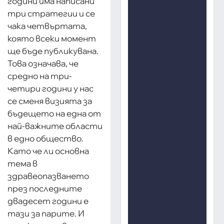
години има написани
три стратегии и се
чака четвъртата,
която всеки момент
ще бъде публикувана.
Това означава, че
средно на три-
четири години у нас
се сменя визията за
бъдещето на една от
най-важните области
в едно общество.
Като че ли основна
тема в
здравеопазването
през последните
двадесет години е
тази за парите. И