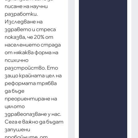
писане на научни
разработки.
Изследване на
здравето и стреса
показва, че 20% от
населението страда
от някаква форма на
психично
разстройство. Ето
защо крайната цел на
реформата трябва
да бъде
преориентиране на
цялото
здравеопазване у нас.
Сега е важно да бъдат
запушени
пробойните, от