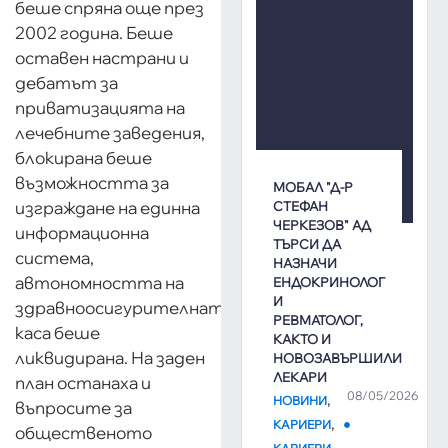
беше спряна още през
2002 година. Беше
оставен настрани и
дебатът за
приватизацията на
лечебните заведения,
блокирана беше
възможността за
МОБАЛ "Д-Р
изграждане на единна
СТЕФАН
ЧЕРКЕЗОВ" АД
информационна
ТЪРСИ ДА
система,
НАЗНАЧИ
автономността на
ЕНДОКРИНОЛОГ
И
здравноосигурителната
РЕВМАТОЛОГ,
каса беше
КАКТО И
ликвидирана. На заден
НОВОЗАВЪРШИЛИ
ЛЕКАРИ
план останаха и
08/05/2026
,
НОВИНИ
въпросите за
,
КАРИЕРИ
общественото