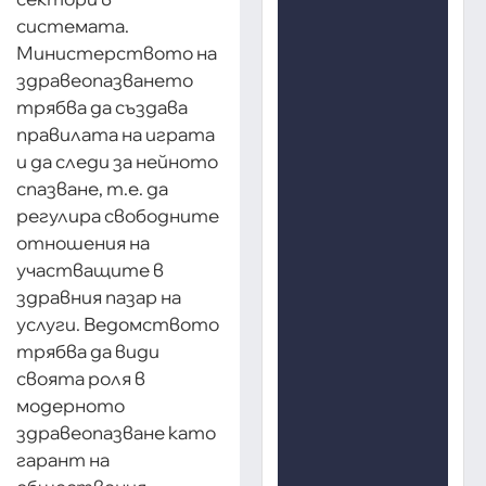
системата.
Министерството на
здравеопазването
трябва да създава
правилата на играта
и да следи за нейното
спазване, т.е. да
регулира свободните
отношения на
участващите в
здравния пазар на
услуги. Ведомството
трябва да види
своята роля в
модерното
здравеопазване като
гарант на