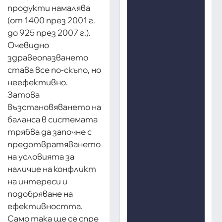
продукти намалява
(от 1400 през 2001 г.
до 925 през 2007 г.).
Очевидно
здравеопазването
става все по-скъпо, но
неефективно.
Затова
възстановяването на
баланса в системата
трябва да започне с
предотвратяването
на условията за
наличие на конфликт
на интереси и
подобряване на
ефективността.
Само така ще се спре